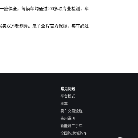
应俱全，每辆车均通过200多项专业检测，车
买卖双方都划算。瓜子全程官方保障，每车必过
常见问题
平台模式
卖车
卖车交易流程
费用说明
新能源二手车
全国购/跨城购车