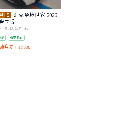
别克至境世家 2026
 奢享版
6年
|
0.91万公里
|
南京
检测
插电混动
.64
万
已减
1000元