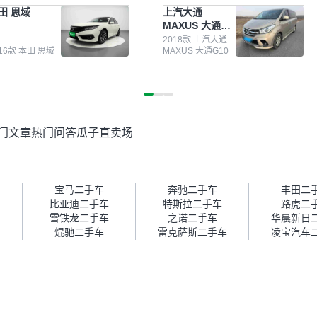
测报告，这个让我很放心。去
前卖车来过瓜子，虽然价格没谈
田 思域
上汽大通
面买车全凭卖家一张嘴，不敢
成，但APP一直留着。瓜子毕竟
MAXUS 大通
。我买了本田思域，白色，过
是大平台，整体印象还好。我最
G10
次数少，公里数符合，虽然价
终买了一台上汽大通，18年的
2018款 上汽大通
016款 本田 思域
MAXUS 大通G10
比我心理预期略高一点，但瓜
车，公里数9万多，符合我的要
这么大的平台，车价贵点也正
求，颜色也是我喜欢的浅色。瓜
，毕竟有保障。其他平台上很
子能做线上分期，这一点很便
车没有第三方检测报告，不敢
捷，其他平台的分期需要到当地
。瓜子有检测有售后，多花点
办理，线上办不了，这是瓜子最
买个放心。从个人手里买车，
核心的额外价值。虽然我砍过一
门文章
热门问答
瓜子直卖场
格比车商那便宜，车况也有检
次价没成功，但不会影响对瓜子
报告，很透明。”
的信任。能接受瓜子比线下贵
1000-2000元，因为瓜子有质
保，车子出小毛病维修更有保
障。”
宝马二手车
奔驰二手车
丰田二
比亚迪二手车
特斯拉二手车
路虎二
ONGSAN MOTORS二手车
雪铁龙二手车
之诺二手车
华晨新日
焜驰二手车
雷克萨斯二手车
凌宝汽车