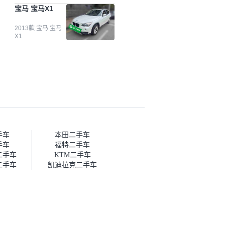
台自己收上来再卖的车，应该更
宝马 宝马X1
可靠。我买的是宝马X1，主要看
中它的价格和公里数比较合适。
另外，瓜子承诺无火烧、无事
2013款 宝马 宝马
X1
故、无泡水、无调表，在平台自
营上面买应该更有保障。二手车
肯定需要一个售后保障，这样更
安全、更放心，不像新车车况那
么好，剐蹭风险还是挺大的。售
后保障在我买车决策中的比重能
占到百分之七八十。个人车源的
话，需要我自己联系卖家，我试
着联系过但没人回我；而自营车
我点了议价，就有销售加我微信
帮我谈价。自营车我讲过价，最
手车
本田二手车
后是通过花一块钱买优惠券的方
手车
福特二手车
式，便宜了800块钱成交。”
二手车
KTM二手车
二手车
凯迪拉克二手车