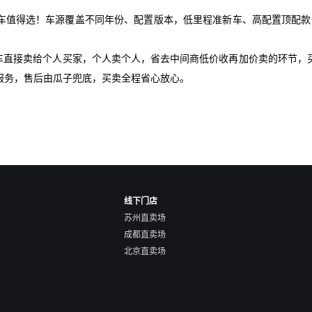
车值得选！车源覆盖不同年份、配置版本，低里程准新车、高配置顶配款一
爱车直接卖给个人买家，个人卖个人，省去中间商低价收再加价卖的环节，
服务，售后由瓜子兜底，买卖全程省心放心。
线下门店
苏州直卖场
成都直卖场
北京直卖场