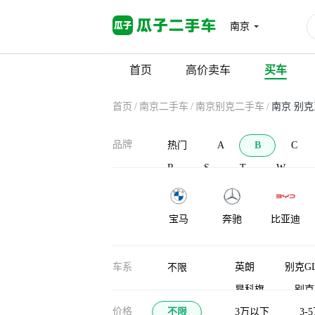
南京
首页
高价卖车
买车
首页
/
南京二手车
/
南京别克二手车
/
南京 别
品牌
热门
A
B
C
R
S
T
W
宝马
奔驰
比亚迪
宝沃
北汽新能源
北汽威旺
车系
英朗
别克GL
不限
昂科旗
别克
布加迪
北汽道达
比克汽车
价格
不限
昂扬
3万以下
别克至
3-