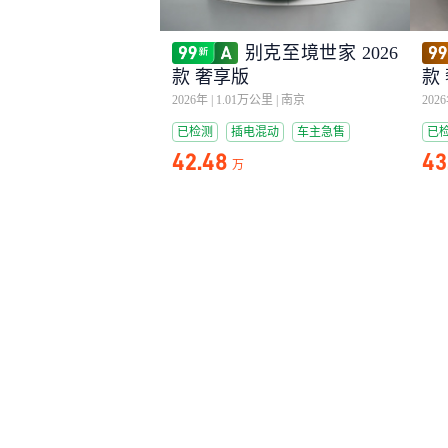
别克至境世家 2026
款 奢享版
款
2026年
|
1.01万公里
|
南京
202
已检测
插电混动
车主急售
已
42.48
43
万