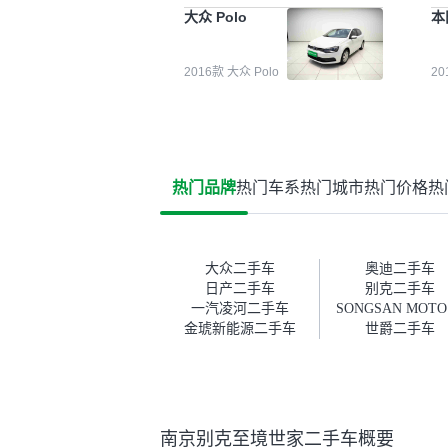
能都要好一点。就是这种刻板印
检
大众 Polo
本
象吧。一开始买二手车的时候，
外
我确实有担心过事故车、泡水车
买
这些问题。瓜子的检测报告其实
户
2016款 大众 Polo
2
并不能完全打消顾虑，因为我也
格
听说过一些报告造假或者没检测
子
出来的情况。我拿到你们的信息
常
之后，自己又在线上去做了一些
多
报告查询（用了其他平台），同
买
时也找了朋友帮忙线下看车。结
钱
热门品牌
热门车系
热门城市
热门价格
热
果跟你们的报告是符合的，所以
价
这次车况没问题。购车流程挺快
测
的，我第一天看车，第二天你们
就约我到店，我第三天去提的
车。去之前我提前跟交接人员说
大众二手车
奥迪二手车
好，到了之后要当着我的面再做
日产二手车
别克二手车
一次复检，你们也安排了师傅，
一汽凌河二手车
S
服务可以，速度很快。体验下来
金琥新能源二手车
世爵二手车
自营车的感觉是要比个人车好一
点。个人车主观性比较强，价格
超出卖家的心理预期后，他可能
直接就下架不卖了。而自营车你
们有最大的让步权利，还会再跟
南京别克至境世家二手车概要
我协商，主动权在平台手里。”