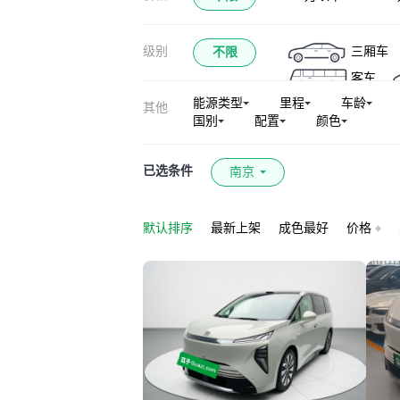
级别
三厢车
不限
客车
能源类型
里程
车龄
其他
国别
配置
颜色
已选条件
南京
默认排序
最新上架
成色最好
价格