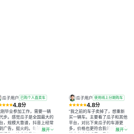
瓜子用户
瓜子用户
已购个人直卖车
使用线上分期购车
4.8
4.8
分
分
我刚毕业参加工作，需要一辆
“我之前的车子卖掉了，想重新
代步。感觉瓜子是全国最大的
买一辆车。主要看了瓜子和其他
台，规模大靠谱，抖音上经常
平台，对比下来瓜子的车源更
到广告，挺火的。每辆车都有
多，价格也更符合我的预期。之
展开
展开