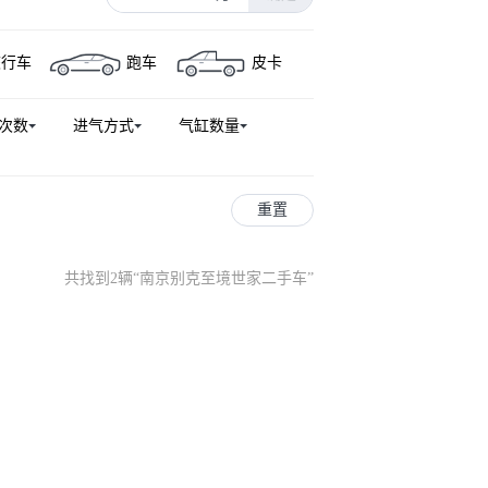
旅行车
跑车
皮卡
次数
进气方式
气缸数量
重置
共找到2辆
“
南京别克至境世家二手车
”