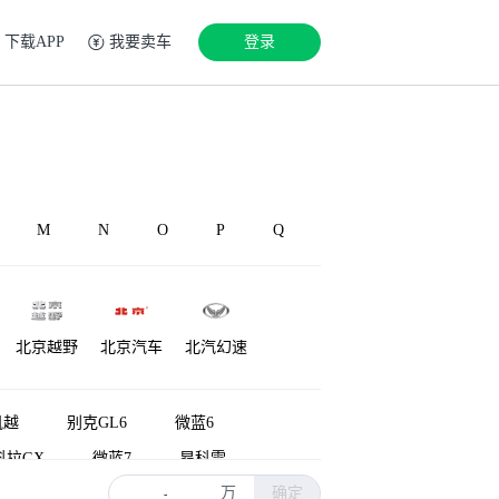
下载APP
我要卖车
登录
M
N
O
P
Q
北京越野
北京汽车
北汽幻速
源
铂驰
博速
北汽雷驰
凯越
别克GL6
微蓝6
科拉GX
微蓝7
昂科雷
万
确定
US
VELITE 5
荣御
-