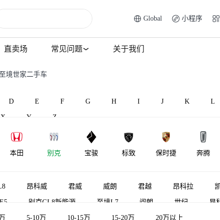
Global
小程序
直卖场
常见问题
关于我们
克至境世家二手车
D
E
F
G
H
I
J
K
L
X
Y
Z
本田
别克
宝骏
标致
保时捷
奔腾
BAW北汽制
北汽昌河
比速汽车
北汽瑞翔
宾利
百智新能
8
昂科威
君威
威朗
君越
昂科拉
造
E5
别克GL8新能源
至境L7
阅朗
世纪
昂
境世家
5万
5-10万
别克E4
10-15万
别克至境E7
15-20万
林荫大道
20万以上
昂科拉PL