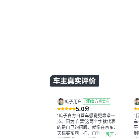
瓜子用户
已购官方直卖车
5.0
分
“瓜子官方自营车感觉更靠谱一
“
点。因为‘自营’这两个字就代表
车
的是自己的招牌，就像在京东、
平
天猫买东西一样，自营的东西可
刷
展开