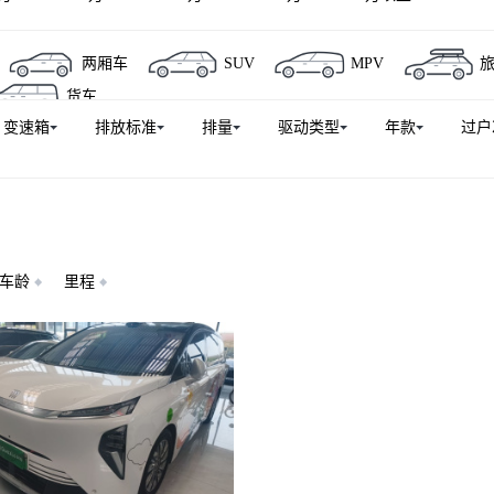
两厢车
SUV
MPV
货车
变速箱
排放标准
排量
驱动类型
年款
过户
车龄
里程