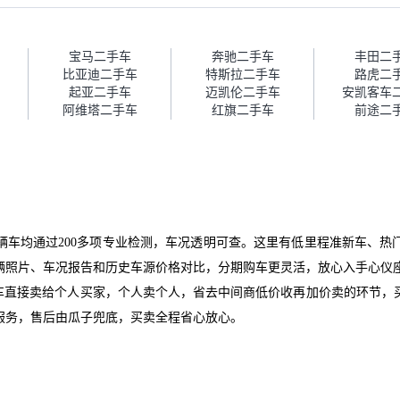
报告，很透明。”
的信任。能接受瓜子比线下贵
1000-2000元，因为瓜子有质
保，车子出小毛病维修更有保
障。”
宝马二手车
奔驰二手车
丰田二
比亚迪二手车
特斯拉二手车
路虎二
起亚二手车
迈凯伦二手车
安凯客车
阿维塔二手车
红旗二手车
前途二
辆车均通过200多项专业检测，车况透明可查。这里有低里程准新车、热
辆照片、车况报告和历史车源价格对比，分期购车更灵活，放心入手心仪
爱车直接卖给个人买家，个人卖个人，省去中间商低价收再加价卖的环节，
服务，售后由瓜子兜底，买卖全程省心放心。