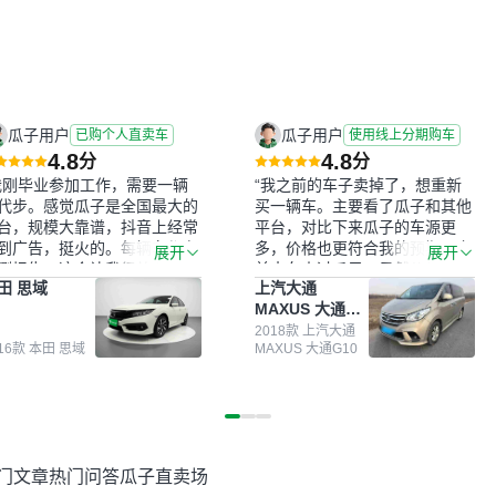
瓜子用户
瓜子用户
已购个人直卖车
使用线上分期购车
4.8
4.8
分
分
我刚毕业参加工作，需要一辆
“我之前的车子卖掉了，想重新
代步。感觉瓜子是全国最大的
买一辆车。主要看了瓜子和其他
台，规模大靠谱，抖音上经常
平台，对比下来瓜子的车源更
到广告，挺火的。每辆车都有
多，价格也更符合我的预期。之
展开
展开
测报告，这个让我很放心。去
前卖车来过瓜子，虽然价格没谈
田 思域
上汽大通
面买车全凭卖家一张嘴，不敢
成，但APP一直留着。瓜子毕竟
MAXUS 大通
。我买了本田思域，白色，过
是大平台，整体印象还好。我最
G10
次数少，公里数符合，虽然价
终买了一台上汽大通，18年的
2018款 上汽大通
016款 本田 思域
MAXUS 大通G10
比我心理预期略高一点，但瓜
车，公里数9万多，符合我的要
这么大的平台，车价贵点也正
求，颜色也是我喜欢的浅色。瓜
，毕竟有保障。其他平台上很
子能做线上分期，这一点很便
车没有第三方检测报告，不敢
捷，其他平台的分期需要到当地
。瓜子有检测有售后，多花点
办理，线上办不了，这是瓜子最
买个放心。从个人手里买车，
核心的额外价值。虽然我砍过一
门文章
热门问答
瓜子直卖场
格比车商那便宜，车况也有检
次价没成功，但不会影响对瓜子