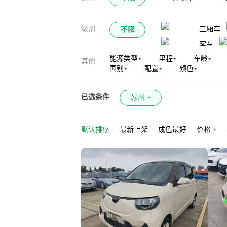
级别
三厢车
不限
客车
能源类型
里程
车龄
其他
国别
配置
颜色
已选条件
苏州
默认排序
最新上架
成色最好
价格