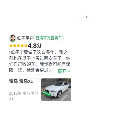
瓜子用户
已购官方直卖车
4.8
分
“瓜子毕竟做了这么多年，我之
前也在瓜子上买过两次车了。你
们自己收的车，我觉得可能有保
障一些，检测会更过关一些。平
展开
台自己收上来再卖的车，应该更
宝马 宝马X1
可靠。我买的是宝马X1，主要看
中它的价格和公里数比较合适。
另外，瓜子承诺无火烧、无事
2013款 宝马 宝马
X1
故、无泡水、无调表，在平台自
营上面买应该更有保障。二手车
肯定需要一个售后保障，这样更
安全、更放心，不像新车车况那
么好，剐蹭风险还是挺大的。售
后保障在我买车决策中的比重能
占到百分之七八十。个人车源的