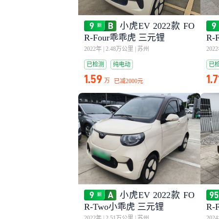
小虎EV 2022款 FO
R-Four乖乖虎 三元锂
R-
2022年
|
2.48万公里
|
苏州
202
已检测
纯电动
已
1.59
1.7
万
已减
2000元
小虎EV 2022款 FO
R-Two小乖虎 三元锂
R
2022年
|
2.51万公里
|
苏州
202