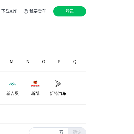
下载APP
我要卖车
登录
M
N
O
P
Q
车
新吉奥
新凯
新特汽车
万
确定
-