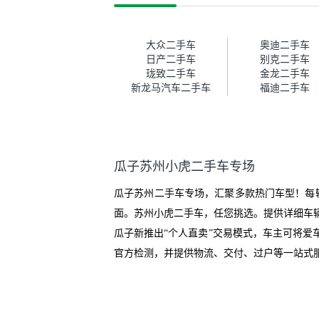
这次车况没问题。购车流程挺快
测
的，我第一天看车，第二天你们
就约我到店，我第三天去提的
车。去之前我提前跟交接人员说
大众二手车
奥迪二手车
好，到了之后要当着我的面再做
日产二手车
别克二手车
一次复检，你们也安排了师傅，
珑致二手车
金龙二手车
服务可以，速度很快。体验下来
新龙马汽车二手车
福迪二手车
自营车的感觉是要比个人车好一
点。个人车主观性比较强，价格
超出卖家的心理预期后，他可能
直接就下架不卖了。而自营车你
们有最大的让步权利，还会再跟
瓜子苏州小虎二手车专场
我协商，主动权在平台手里。”
瓜子苏州二手车专场，汇聚多款热门车型！每
面。苏州小虎二手车，任您挑选。提供详细车
瓜子新推出“个人直卖”交易模式，车主可将
官方检测，并提供物流、交付、过户等一站式