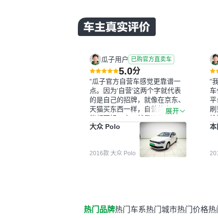
瓜子用户
已购官方直卖车
5.0
分
“瓜子官方自营车感觉更靠谱一
“
点。因为‘自营’这两个字就代表
车
的是自己的招牌，就像在京东、
平
天猫买东西一样，自营的东西可
刷
展开
能都要好一点。就是这种刻板印
检
大众 Polo
本
象吧。一开始买二手车的时候，
外
我确实有担心过事故车、泡水车
买
这些问题。瓜子的检测报告其实
户
2016款 大众 Polo
2
并不能完全打消顾虑，因为我也
格
听说过一些报告造假或者没检测
子
出来的情况。我拿到你们的信息
常
之后，自己又在线上去做了一些
多
报告查询（用了其他平台），同
买
时也找了朋友帮忙线下看车。结
钱
热门品牌
热门车系
热门城市
热门价格
热
果跟你们的报告是符合的，所以
价