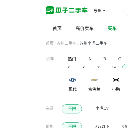
苏州
首页
高价卖车
买车
首页
/
苏州二手车
/
苏州小虎二手车
品牌
热门
A
B
C
R
S
T
W
现代
雪佛兰
小鹏
车系
小虎EV
不限
价格
不限
3万以下
3-