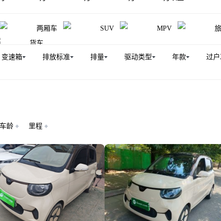
两厢车
SUV
MPV
货车
变速箱
排放标准
排量
驱动类型
年款
过户
车龄
里程