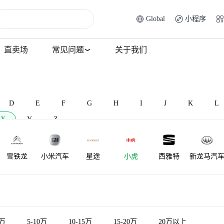
Global
小程序
直卖场
常见问题
关于我们
D
E
F
G
H
I
J
K
L
X
Y
Z
雪铁龙
小米汽车
星途
小虎
西雅特
新龙马汽
5万
5-10万
10-15万
15-20万
20万以上