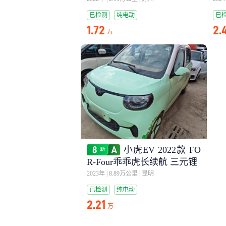
已检测
纯电动
已
1.72
2.
万
小虎EV 2022款 FO
R-Four乖乖虎长续航 三元锂
2023年
|
8.89万公里
|
昆明
已检测
纯电动
2.21
万