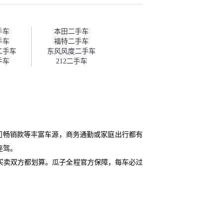
话，需要我自己联系卖家，我试
着联系过但没人回我；而自营车
我点了议价，就有销售加我微信
帮我谈价。自营车我讲过价，最
手车
本田二手车
后是通过花一块钱买优惠券的方
手车
福特二手车
式，便宜了800块钱成交。”
二手车
东风风度二手车
手车
212二手车
门畅销款等丰富车源，商务通勤或家庭出行都有
座驾。
买卖双方都划算。瓜子全程官方保障，每车必过