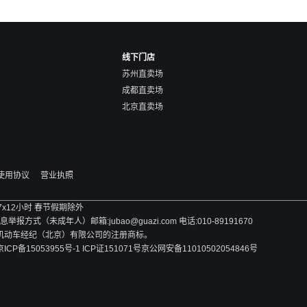
线下门店
苏州直卖场
成都直卖场
北京直卖场
使用协议
营业执照
 7x12小时 春节假期除外
方式（未成年人）邮箱:jubao@guazi.com 电话:010-89191670
旧机动车经纪（北京）有限公司的注册商标。
京ICP备15053955号-1 ICP证151071号
京公网安备11010502054846号