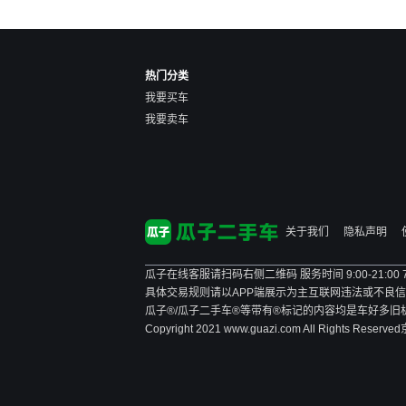
热门分类
我要买车
我要卖车
关于我们
隐私声明
瓜子在线客服请扫码右侧二维码 服务时间 9:00-21:00
具体交易规则请以APP端展示为主
互联网违法或不良信息举报
瓜子®/瓜子二手车®等带有®标记的内容均是车好多
Copyright 2021 www.guazi.com All Rights Reserved