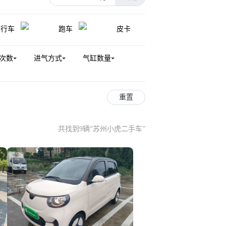
旅行车
跑车
皮卡
次数
进气方式
气缸数量
重置
共找到9辆
“
苏州小虎二手车
”