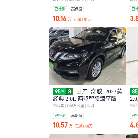
已检测
高保值
已
10.16
3.
万
已减
1.91万
日产 奇骏 2023款
经典 2.0L 两驱智联臻享版
2.
2024年
|
1.06万公里
|
深圳
201
已检测
高保值
已
10.57
4.
万
已减
1.88万