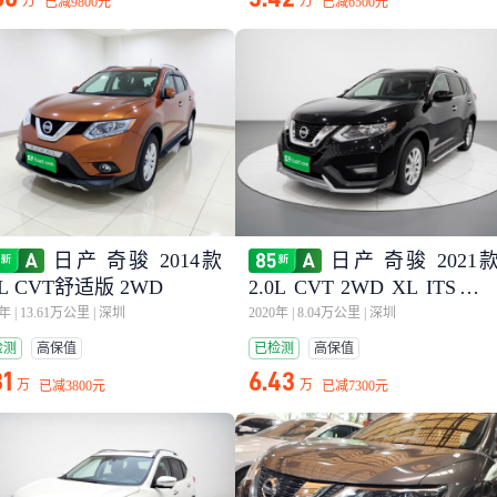
万
万
已减
9800元
已减
6500元
日产 奇骏 2014款
日产 奇骏 2021
0L CVT舒适版 2WD
2.0L CVT 2WD XL ITS智
舒适版
5年
|
13.61万公里
|
深圳
2020年
|
8.04万公里
|
深圳
检测
高保值
已检测
高保值
31
6.43
万
万
已减
3800元
已减
7300元