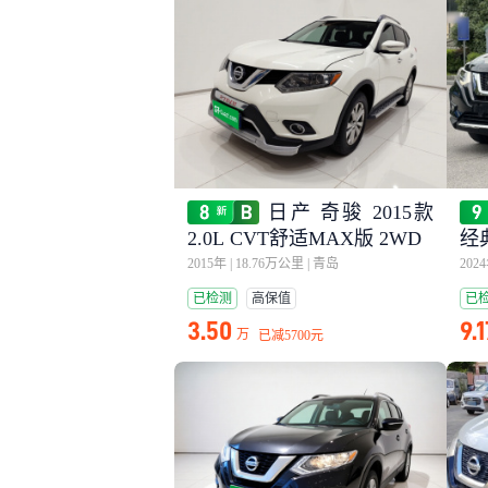
日产 奇骏 2015款
2.0L CVT舒适MAX版 2WD
经
2015年
|
18.76万公里
|
青岛
202
已检测
高保值
已
3.50
9.1
万
已减
5700元