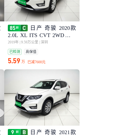
款
日产 奇骏 2020款
2.0L XL ITS CVT 2WD智联
舒适版
2019年
|
9.59万公里
|
深圳
已检测
高保值
5.59
万
已减
7600元
款
日产 奇骏 2021款