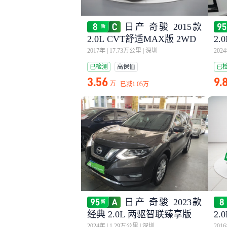
日产 奇骏 2015款
2.0L CVT舒适MAX版 2WD
2
2017年
|
17.73万公里
|
深圳
202
已检测
高保值
已
3.56
9.
万
已减
1.05万
日产 奇骏 2023款
经典 2.0L 两驱智联臻享版
2.
2024年
|
1.29万公里
|
深圳
201