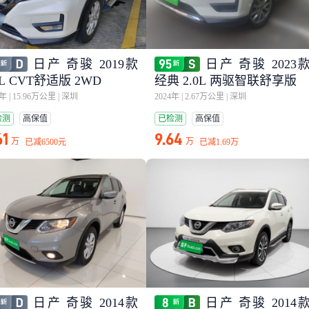
日产 奇骏 2019款
日产 奇骏 2023
0L CVT舒适版 2WD
经典 2.0L 两驱智联舒享版
8年
|
15.96万公里
|
深圳
2024年
|
2.67万公里
|
深圳
检测
高保值
已检测
高保值
61
9.64
万
万
已减
6500元
已减
1.69万
日产 奇骏 2014款
日产 奇骏 2014