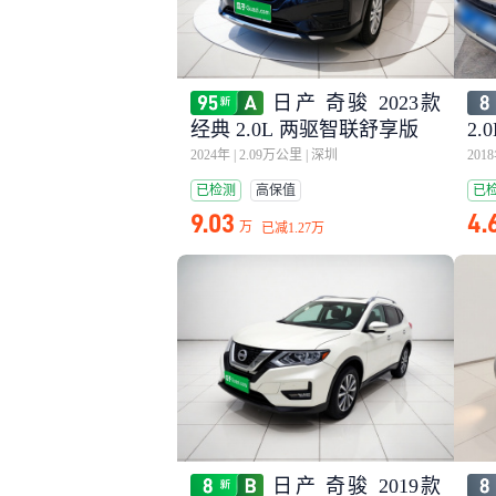
日产 奇骏 2023款
经典 2.0L 两驱智联舒享版
2.
2024年
|
2.09万公里
|
深圳
201
已检测
高保值
已
9.03
4.
万
已减
1.27万
日产 奇骏 2019款