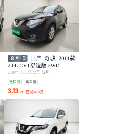
款
日产 奇骏 2014款
2.0L CVT舒适版 2WD
2016年
|
18.57万公里
|
深圳
已检测
高保值
3.13
万
已减
4400元