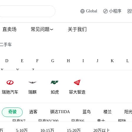
Global
小程序
直卖场
常见问题
关于我们
骏二手车
D
E
F
G
H
I
J
K
L
X
Y
Z
瑞驰汽车
瑞麒
如虎
容大智造
奇骏
逍客
骐达TIIDA
蓝鸟
楼兰
阳
日产N7
日产NV200
日产N6
贵士
探陆
5万
日产帕拉丁
5-10万
10-15万
ARIYA艾睿雅
15-20万
日产NX8
20万以上
骏逸