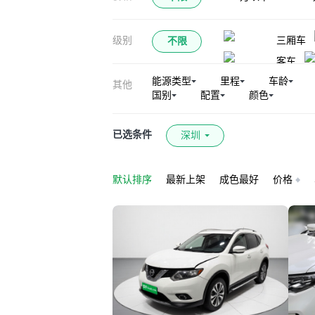
探陆(海外)
级别
三厢车
不限
锋坦Frontier Pro
客车
日产GT-R（平行
能源类型
里程
车龄
其他
国别
配置
颜色
已选条件
深圳
默认排序
最新上架
成色最好
价格