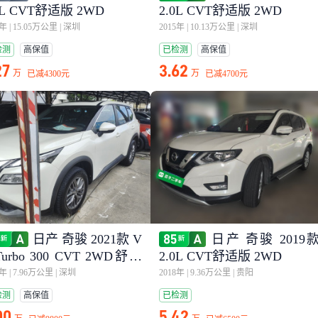
0L CVT舒适版 2WD
2.0L CVT舒适版 2WD
5年
|
15.05万公里
|
深圳
2015年
|
10.13万公里
|
深圳
检测
高保值
已检测
高保值
27
3.62
万
万
已减
4300元
已减
4700元
日产 奇骏 2021款 V
日产 奇骏 2019
Turbo 300 CVT 2WD舒适
2.0L CVT舒适版 2WD
3年
|
7.96万公里
|
深圳
2018年
|
9.36万公里
|
贵阳
检测
高保值
已检测
00
5.42