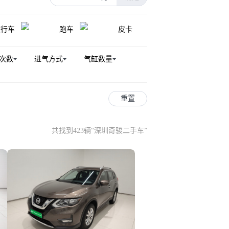
锋坦Frontier Pro PHEV
旅行车
跑车
皮卡
hfinder（平行进口）
风度
日产GT-R
次数
进气方式
气缸数量
重置
共找到423辆
“
深圳奇骏二手车
”