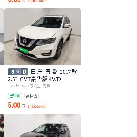
万
已减
9500元
款
日产 奇骏 2017款
联
2.5L CVT豪华版 4WD
2017年
|
16.11万公里
|
深圳
已检测
高保值
5.00
万
已减
5500元