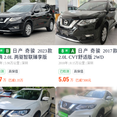
日产 奇骏 2023款
日产 奇骏 2017
典 2.0L 两驱智联臻享版
2.0L CVT舒适版 2WD
4年
|
5.96万公里
|
深圳
2018年
|
8.15万公里
|
深圳
检测
高保值
已检测
高保值
7
5.05
万
万
已减
1.35万
已减
7300元