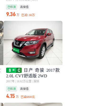
已检测
高保值
9.36
万
已减
1.66万
款
日产 奇骏 2017款
2.0L CVT舒适版 2WD
2017年
|
18.62万公里
|
深圳
已检测
高保值
4.15
万
已减
6800元