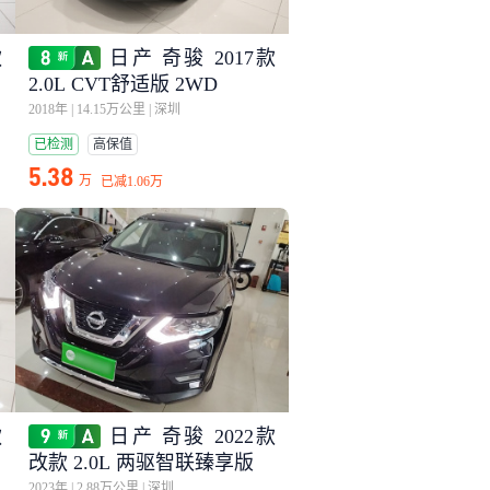
款
日产 奇骏 2017款
2.0L CVT舒适版 2WD
2018年
|
14.15万公里
|
深圳
已检测
高保值
5.38
万
已减
1.06万
款
日产 奇骏 2022款
改款 2.0L 两驱智联臻享版
2023年
|
2.88万公里
|
深圳