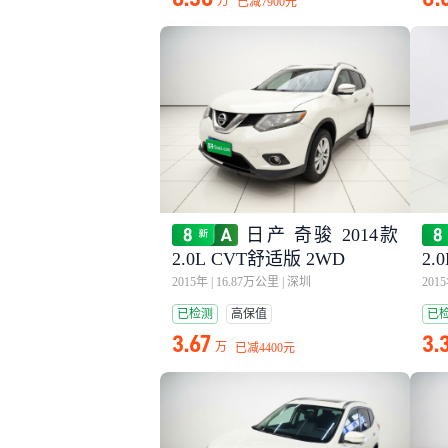
万
已减
7900元
日产 奇骏 2014款
2.0L CVT舒适版 2WD
2.
2015年
|
16.87万公里
|
深圳
201
已检测
高保值
已
3.67
3.
万
已减
4400元