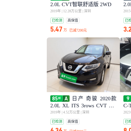
2.0L CVT智联舒适版 2WD
2.
2019年
|
12.28万公里
|
深圳
201
已检测
高保值
已
5.47
3.
万
已减
7200元
日产 奇骏 2020款
2.0L XL ITS 3rows CVT 2W
C-
D智联七座舒适版
版
2019年
|
4.52万公里
|
深圳
202
已检测
高保值
已
6.36
8.