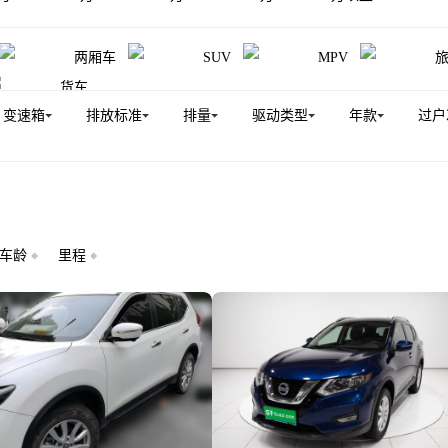
碧莲
风雅
ARMADA
日产370Z
日产ZN厢式车
两厢车
SUV
MPV
楼兰(海外)
CIMA
日产Frontier（平行进口）
Pat
货车
进口）
日产Titan（平行进口）
奇骏(进口)
颐达
变速箱
排放标准
排量
驱动类型
年款
过户
车龄
里程