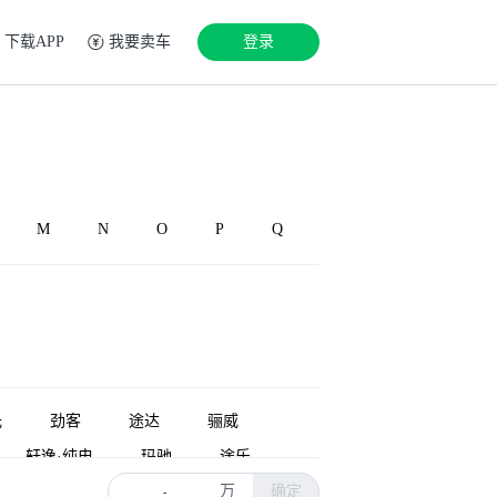
下载APP
我要卖车
登录
M
N
O
P
Q
光
劲客
途达
骊威
轩逸·纯电
玛驰
途乐
万
确定
日产350Z
Rogue
日产D22
-