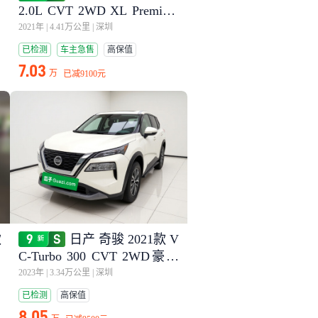
2.0L CVT 2WD XL Premium
尊享纪念版
2021年
|
4.41万公里
|
深圳
已检测
车主急售
高保值
7.03
万
已减
9100元
款
日产 奇骏 2021款 V
C-Turbo 300 CVT 2WD豪华
版
2023年
|
3.34万公里
|
深圳
已检测
高保值
8.05