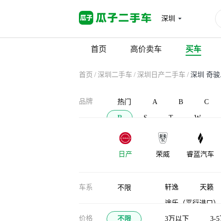
深圳
首页
高价卖车
买车
首页
/
深圳二手车
/
深圳日产二手车
/
深圳 奇
品牌
热门
A
B
C
R
S
T
W
日产
荣威
睿蓝汽车
车系
轩逸
天籁
不限
途乐（平行进口）
价格
不限
纳瓦拉
3万以下
西玛
3-