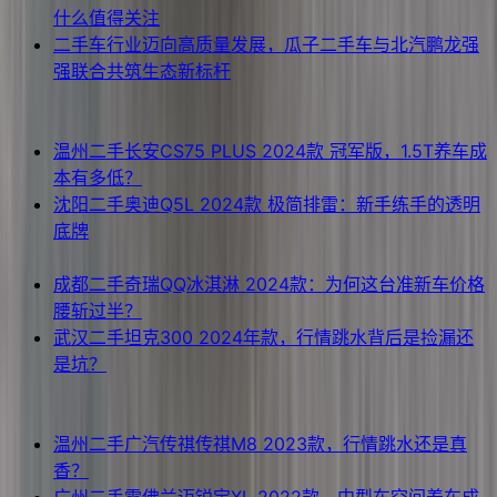
什么值得关注
二手车行业迈向高质量发展，瓜子二手车与北汽鹏龙强
强联合共筑生态新标杆
瓜子二手车全球出海提速，与格鲁吉亚汽车进口巨头
AIG合作再升级
温州二手长安CS75 PLUS 2024款 冠军版，1.5T养车成
本有多低？
沈阳二手奥迪Q5L 2024款 极简排雷：新手练手的透明
底牌
萍乡二手雪佛兰科鲁泽2024款，价格为何如此诱人？
成都二手奇瑞QQ冰淇淋 2024款：为何这台准新车价格
腰斩过半？
武汉二手坦克300 2024年款，行情跳水背后是捡漏还
是坑？
南宁二手奇瑞风云A8L 2025年款，价格断层是真香还
是坑？
温州二手广汽传祺传祺M8 2023款，行情跳水还是真
香？
广州二手雪佛兰迈锐宝XL 2022款，中型车空间养车成