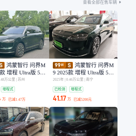
查看全部在售车辆
鸿蒙智行 问界M
鸿蒙智行 问界M
5款 增程 Ultra版 52k
9 2025款 增程 Ultra版 52k
5座版 (192线激光雷
Wh 5座版 (192线激光雷
1.48万公里
|
苏州
2025年
|
0.46万公里
|
南宁
达）
增程式
已检测
增程式
4
41.17
万
万
已减
1.47万
已减
5200元