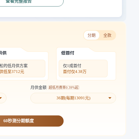
查看完整报告
分期
全款
松的低月供方案
仅1成首付
供低至
3712元
首付仅
4.38万
月供金额
超低月费率
0.39%起
36
期(每期
13091
元)
60秒测分期额度