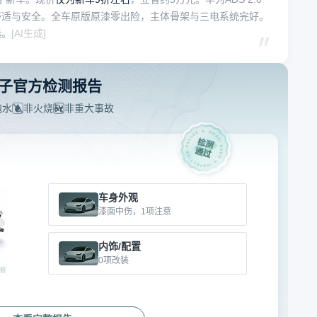
舒适与安全。全车原版原漆零出险，主体骨架与三电系统完好。
选。
[AI生成]
子官方检测报告
泡水
非火烧
非重大事故
车身外观
漆面中伤，1项注意
内饰/配置
0项改装