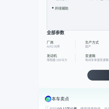
并线辅助
全部参数
厂商
生产方式
AITO 问界
国产
发动机
变速箱
增程器 160马力
电动车单速变速箱
本车卖点
仅行驶
0.12万公里
，使用强度极低，近