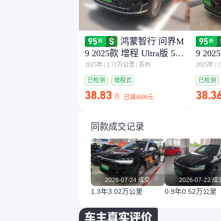
鸿蒙智行 问界M
9 2025款 增程 Ultra版 52k
9 202
Wh 5座版 (192线激光雷
Wh 
2025年
|
2.71万公里
|
苏州
2025年
|
达）
达）
已检测
增程式
已检测
38.83
38.3
万
已减
4600元
同款成交记录
2026-07-24 成交
2026-07-22 成
1.3年
3.02万公里
0.9年
0.52万公里