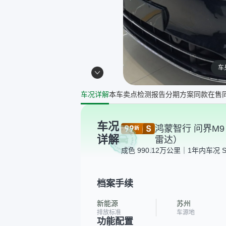
车
车况详解
本车卖点
检测报告
分期方案
同款在售
车况
鸿蒙智行 问界M9 2
详解
雷达）
成色 99
0.12万公里｜1年内
车况 
档案手续
新能源
苏州
排放标准
车源地
功能配置