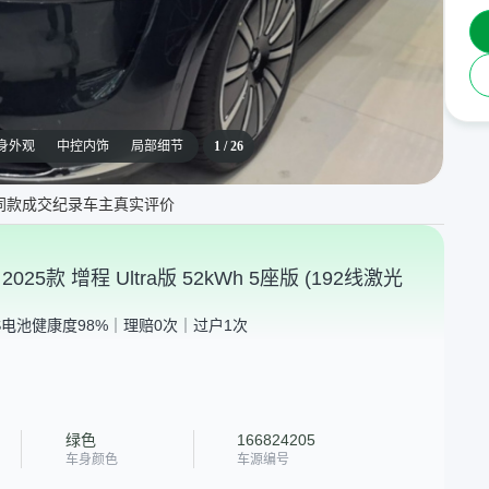
身外观
中控内饰
局部细节
1
/
26
同款成交纪录
车主真实评价
025款 增程 Ultra版 52kWh 5座版 (192线激光
S
电池健康度98%｜理赔0次｜过户1次
绿色
166824205
车身颜色
车源编号