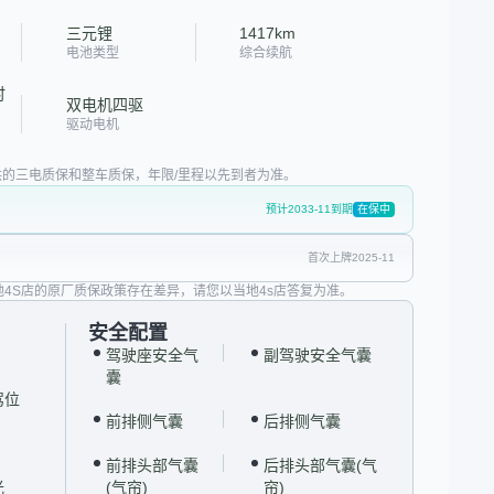
三元锂
1417km
电池类型
综合续航
时
双电机四驱
驱动电机
的三电质保和整车质保，年限/里程以先到者为准。
预计2033-11到期
在保中
首次上牌2025-11
地4S店的原厂质保政策存在差异，请您以当地4s店答复为准。
安全配置
驾驶座安全气
副驾驶安全气囊
囊
驾位
前排侧气囊
后排侧气囊
前排头部气囊
后排头部气囊(气
光
(气帘)
帘)