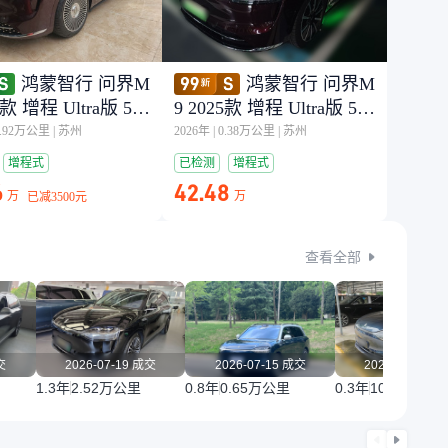
鸿蒙智行 问界M
鸿蒙智行 问界M
5款 增程 Ultra版 52k
9 2025款 增程 Ultra版 52k
5座版 (192线激光雷
Wh 5座版 (192线激光雷
1.92万公里
|
苏州
2026年
|
0.38万公里
|
苏州
达）
增程式
已检测
增程式
6
42.48
万
万
已减
3500元
查看全部
交
2026-07-19 成交
2026-07-15 成交
2026-07-02 
1.3年
2.52万公里
0.8年
0.65万公里
0.3年
100公里