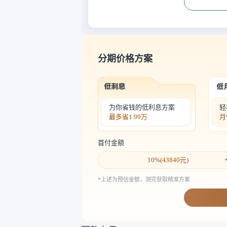
分期价格方案
为你省钱的低利息方案
轻
最多省
1.99万
月
首付金额
10
%(
43840
元)
*上述为预估金额，测完获取精准方案