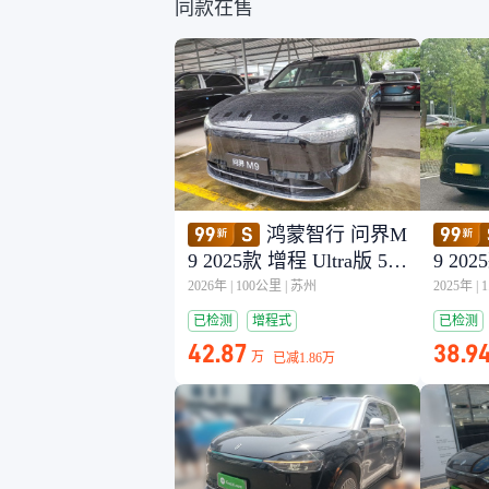
同款在售
鸿蒙智行 问界M
9 2025款 增程 Ultra版 52k
9 202
Wh 5座版 (192线激光雷
Wh 
2026年
|
100公里
|
苏州
2025年
|
达）
达）
已检测
增程式
已检测
42.87
38.9
万
已减
1.86万