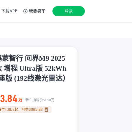
下载APP
我要卖车
登录
蒙智行 问界M9 2025
 增程 Ultra版 52kWh
5座版 (192线激光雷达）
3.84
万
新车指导价
51.98
万
首付
4.38
万
起，月供
2908
元
起