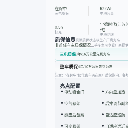
在保中
52kWh
三电质保
电池容量
宁德时代(江苏
0.5h
代)
快充
电池品牌
质保信息
实际质保状态以生产厂商为准
非首任车主质保情况
二手车主可享受厂商提供
三电质保
8年/16万公里先到为准
整车质保
4年/10万公里先到为准
注意：“在保中”仅代表车辆在原厂质保期内，各
亮点配置
电动吸合门
方向盘加热
空气悬架
后排调节副
感应后备厢
自适应巡航
可变悬架
自适应远近