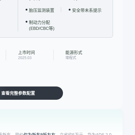
胎压监测装置
安全带未系提示
制动力分配
(EBD/CBC等)
上市时间
能源形式
2025.03
增程式
查看完整参数配置
乎新车。现价
仅为新车9折左右
，立省约5万元。华为ADS 2.0