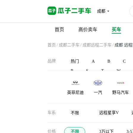
成都
首页
高价卖车
买车
首页
/
成都二手车
/
成都远程二手车
/
成都 远程
品牌
热门
A
B
C
R
S
T
W
英菲尼迪
一汽
野马汽车
御捷
宇通客车
云度
车系
远程星享V
不限
价格
不限
3万以下
3-