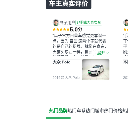
瓜子用户
已购官方直卖车
5.0
分
“瓜子官方自营车感觉更靠谱一
“
点。因为‘自营’这两个字就代表
车
的是自己的招牌，就像在京东、
平
天猫买东西一样，自营的东西可
刷
展开
能都要好一点。就是这种刻板印
检
大众 Polo
本
象吧。一开始买二手车的时候，
外
我确实有担心过事故车、泡水车
买
这些问题。瓜子的检测报告其实
户
2016款 大众 Polo
2
并不能完全打消顾虑，因为我也
格
听说过一些报告造假或者没检测
子
出来的情况。我拿到你们的信息
常
之后，自己又在线上去做了一些
多
报告查询（用了其他平台），同
买
时也找了朋友帮忙线下看车。结
钱
热门品牌
热门车系
热门城市
热门价格
热
果跟你们的报告是符合的，所以
价
这次车况没问题。购车流程挺快
测
的，我第一天看车，第二天你们
就约我到店，我第三天去提的