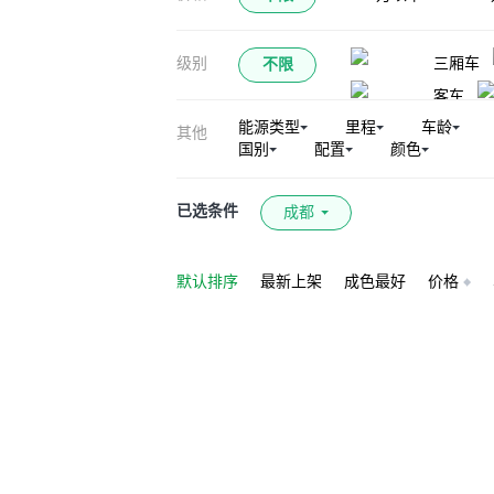
级别
三厢车
不限
客车
能源类型
里程
车龄
其他
国别
配置
颜色
已选条件
成都
默认排序
最新上架
成色最好
价格