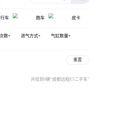
旅行车
跑车
皮卡
次数
进气方式
气缸数量
重置
共找到0辆
“
成都远程E5二手车
”