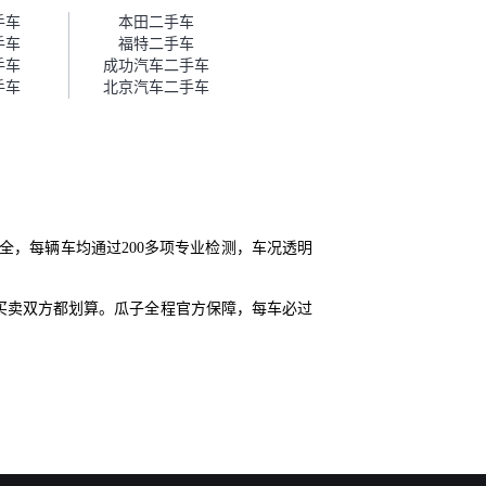
帮我谈价。自营车我讲过价，最
手车
本田二手车
后是通过花一块钱买优惠券的方
手车
福特二手车
式，便宜了800块钱成交。”
手车
成功汽车二手车
手车
北京汽车二手车
全，每辆车均通过200多项专业检测，车况透明
买卖双方都划算。瓜子全程官方保障，每车必过