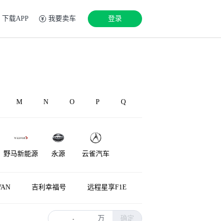
下载APP
我要卖车
登录
M
N
O
P
Q
野马新能源
永源
云雀汽车
AN
吉利幸福号
远程星享F1E
万
确定
-