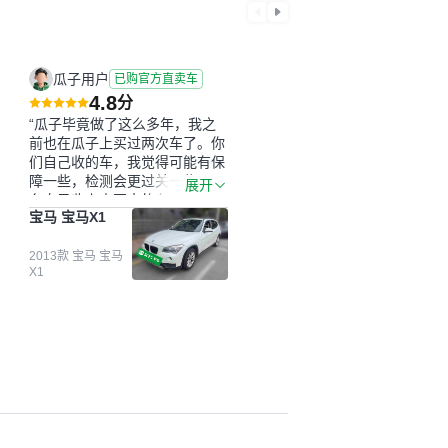
瓜子用户
已购官方直卖车
4.8
分
“瓜子毕竟做了这么多年，我之
前也在瓜子上买过两次车了。你
们自己收的车，我觉得可能有保
障一些，检测会更过关一些。平
展开
台自己收上来再卖的车，应该更
宝马 宝马X1
可靠。我买的是宝马X1，主要看
中它的价格和公里数比较合适。
另外，瓜子承诺无火烧、无事
2013款 宝马 宝马
X1
故、无泡水、无调表，在平台自
营上面买应该更有保障。二手车
肯定需要一个售后保障，这样更
安全、更放心，不像新车车况那
么好，剐蹭风险还是挺大的。售
后保障在我买车决策中的比重能
占到百分之七八十。个人车源的
话，需要我自己联系卖家，我试
着联系过但没人回我；而自营车
我点了议价，就有销售加我微信