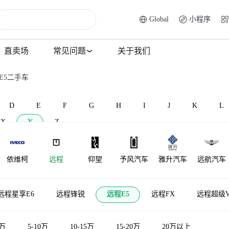
Global
小程序
直卖场
常见问题
关于我们
E5二手车
D
E
F
G
H
I
J
K
L
X
Y
Z
依维柯
远程
仰望
予风汽车
雅升汽车
远航汽车
裕路
银隆新能源
一汽凌河
远程星享E6
远程锋锐
远程E5
远程FX
远程超级V
5万
5-10万
10-15万
15-20万
20万以上