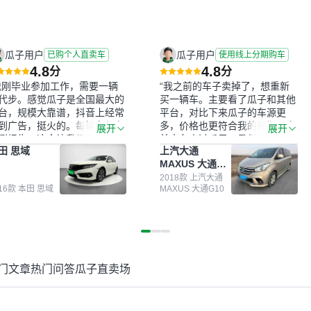
瓜子用户
瓜子用户
已购个人直卖车
使用线上分期购车
4.8
4.8
分
分
我刚毕业参加工作，需要一辆
“我之前的车子卖掉了，想重新
代步。感觉瓜子是全国最大的
买一辆车。主要看了瓜子和其他
台，规模大靠谱，抖音上经常
平台，对比下来瓜子的车源更
到广告，挺火的。每辆车都有
多，价格也更符合我的预期。之
展开
展开
测报告，这个让我很放心。去
前卖车来过瓜子，虽然价格没谈
田 思域
上汽大通
面买车全凭卖家一张嘴，不敢
成，但APP一直留着。瓜子毕竟
MAXUS 大通
。我买了本田思域，白色，过
是大平台，整体印象还好。我最
G10
次数少，公里数符合，虽然价
终买了一台上汽大通，18年的
2018款 上汽大通
016款 本田 思域
MAXUS 大通G10
比我心理预期略高一点，但瓜
车，公里数9万多，符合我的要
这么大的平台，车价贵点也正
求，颜色也是我喜欢的浅色。瓜
，毕竟有保障。其他平台上很
子能做线上分期，这一点很便
车没有第三方检测报告，不敢
捷，其他平台的分期需要到当地
。瓜子有检测有售后，多花点
办理，线上办不了，这是瓜子最
买个放心。从个人手里买车，
核心的额外价值。虽然我砍过一
门文章
热门问答
瓜子直卖场
格比车商那便宜，车况也有检
次价没成功，但不会影响对瓜子
报告，很透明。”
的信任。能接受瓜子比线下贵
1000-2000元，因为瓜子有质
保，车子出小毛病维修更有保