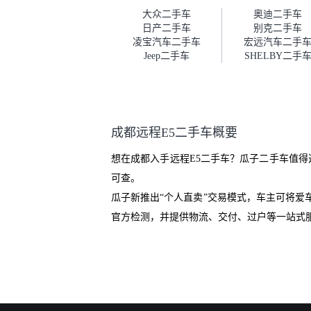
车。去之前我提前跟交接人员说
大众二手车
奥迪二手车
好，到了之后要当着我的面再做
日产二手车
别克二手车
一次复检，你们也安排了师傅，
凌宝汽车二手车
宏远汽车二手
服务可以，速度很快。体验下来
Jeep二手车
SHELBY二手
自营车的感觉是要比个人车好一
点。个人车主观性比较强，价格
超出卖家的心理预期后，他可能
直接就下架不卖了。而自营车你
们有最大的让步权利，还会再跟
成都远程E5二手车概要
我协商，主动权在平台手里。”
想在成都入手远程E5二手车？瓜子二手车值得
可查。
瓜子新推出“个人直卖”交易模式，车主可将
官方检测，并提供物流、交付、过户等一站式