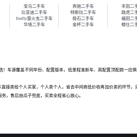
障。”
宝马二手车
奔驰二手车
丰田二
比亚迪二手车
特斯拉二手车
路虎二
车
firefly萤火虫二手车
极石二手车
福田二
车
华境二手车
金杯二手车
橙仕二
选！车源覆盖不同年份、配置版本，低里程准新车、高配置顶配款一应俱
爱车直接卖给个人买家，个人卖个人，省去中间商低价收再加价卖的环节，
服务，售后由瓜子兜底，买卖全程省心放心。