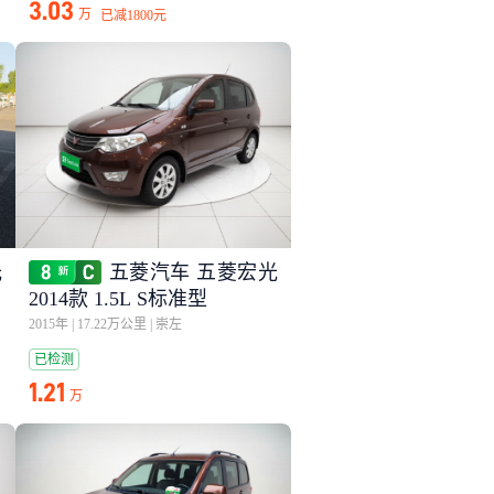
3.03
万
已减
1800元
光
五菱汽车 五菱宏光
2014款 1.5L S标准型
2015年
|
17.22万公里
|
崇左
已检测
1.21
万