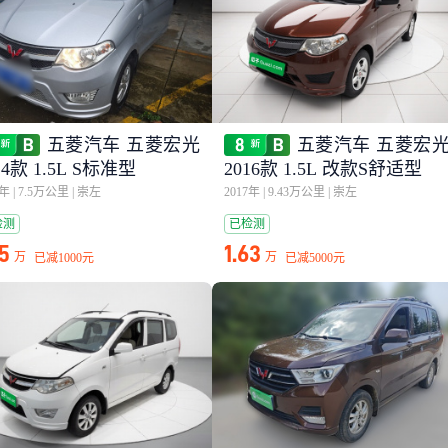
五菱汽车 五菱宏光
五菱汽车 五菱宏
14款 1.5L S标准型
2016款 1.5L 改款S舒适型
7年
|
7.5万公里
|
崇左
2017年
|
9.43万公里
|
崇左
检测
已检测
75
1.63
万
万
已减
1000元
已减
5000元