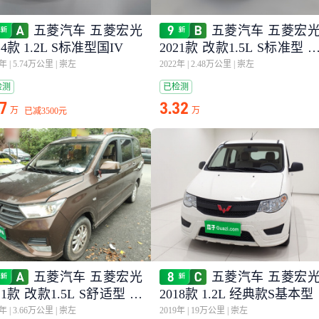
五菱汽车 五菱宏光
五菱汽车 五菱宏
14款 1.2L S标准型国IV
2021款 改款1.5L S标准型 
动助力LAR
5年
|
5.74万公里
|
崇左
2022年
|
2.48万公里
|
崇左
检测
已检测
27
3.32
万
万
已减
3500元
五菱汽车 五菱宏光
五菱汽车 五菱宏
21款 改款1.5L S舒适型 电
2018款 1.2L 经典款S基本型
助力LAR
2年
|
3.66万公里
|
崇左
2019年
|
19万公里
|
崇左