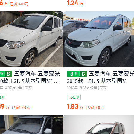
16
1.24
万
万
已减
2600元
五菱汽车 五菱宏光
五菱汽车 五菱宏
20款 1.2L S基本型国VI LS
2015款 1.5L S 基本型国V
1年
|
4.37万公里
|
崇左
2018年
|
9.85万公里
|
崇左
检测
已检测
39
1.83
万
万
已减
1200元
已减
1000元