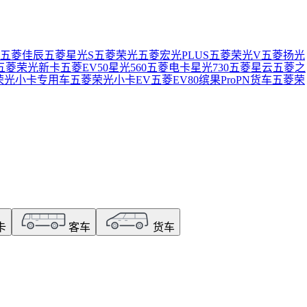
五菱佳辰
五菱星光S
五菱荣光
五菱宏光PLUS
五菱荣光V
五菱扬光
五菱荣光新卡
五菱EV50
星光560
五菱电卡
星光730
五菱星云
五菱之
荣光小卡专用车
五菱荣光小卡EV
五菱EV80
缤果Pro
PN货车
五菱荣
卡
客车
货车