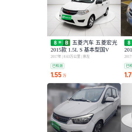
五菱汽车 五菱宏光
2015款 1.5L S 基本型国V
20
2017年
|
8.63万公里
|
崇左
201
已检测
已
1.55
1.
万