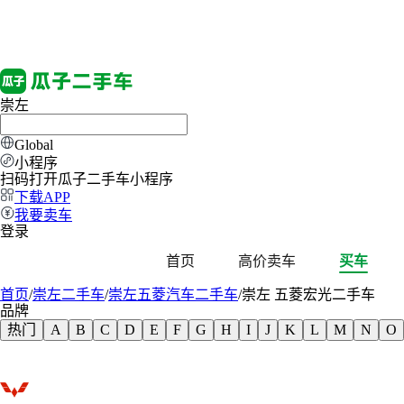
崇左
Global
小程序
扫码打开瓜子二手车小程序
下载APP
我要卖车
登录
首页
高价卖车
买车
首页
/
崇左二手车
/
崇左五菱汽车二手车
/
崇左 五菱宏光二手车
品牌
热门
A
B
C
D
E
F
G
H
I
J
K
L
M
N
O