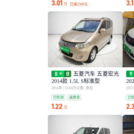
3.01
3.
万
已减
2500元
五菱汽车 五菱宏光
2014款 1.5L S标准型
20
I
2014年
|
13.04万公里
|
崇左
202
已检测
诚意卖
已
1.22
2.
万