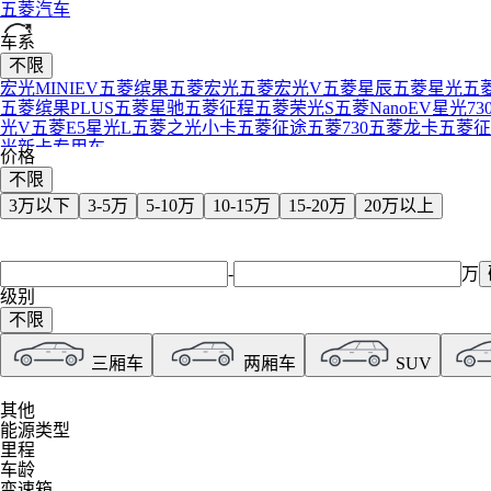
五菱汽车
车系
沃尔沃
不限
宏光MINIEV
五菱缤果
五菱宏光
五菱宏光V
五菱星辰
五菱星光
五
五菱缤果PLUS
五菱星驰
五菱征程
五菱荣光S
五菱NanoEV
星光73
蔚来
光V
五菱E5
星光L
五菱之光小卡
五菱征途
五菱730
五菱龙卡
五菱征
光新卡专用车
价格
魏牌
不限
3万以下
3-5万
5-10万
10-15万
15-20万
20万以上
五十铃
-
万
潍柴英致
级别
不限
威马汽车
三厢车
两厢车
SUV
威麟
其他
能源类型
维努斯
里程
车龄
变速箱