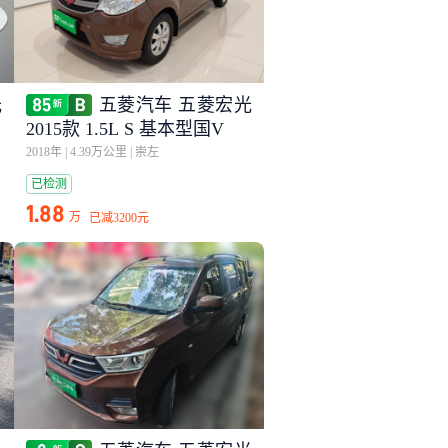
光
五菱汽车 五菱宏光
2015款 1.5L S 基本型国V
2018年
|
4.39万公里
|
崇左
已检测
1.88
万
已减
3200元