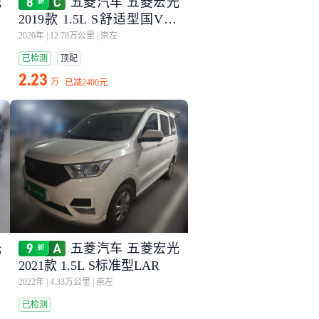
光
五菱汽车 五菱宏光
电
2019款 1.5L S舒适型国VI L
AR
2020年
|
12.78万公里
|
崇左
已检测
顶配
2.23
万
已减
2400元
光
五菱汽车 五菱宏光
2021款 1.5L S标准型LAR
2022年
|
4.33万公里
|
崇左
已检测