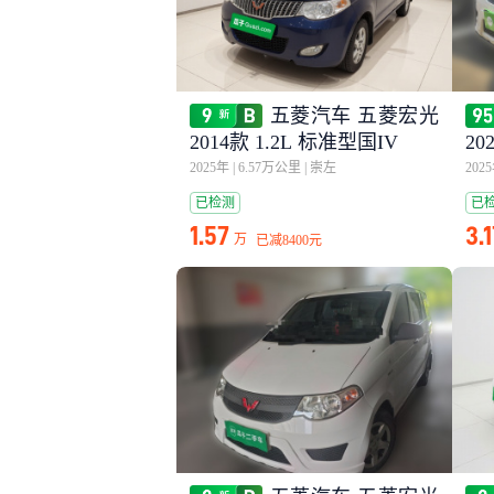
五菱汽车 五菱宏光
2014款 1.2L 标准型国IV
20
2025年
|
6.57万公里
|
崇左
202
已检测
已
1.57
3.
万
已减
8400元