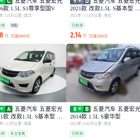
五菱汽车 五菱宏光
五菱汽车 五菱宏
16款 1.5L S1尊享型国V
2021款 改款1.5L S基本型 
动助力LAR
6年
|
3.8万公里
|
武汉
2021年
|
7.53万公里
|
崇左
检测
顶配
已检测
78
2.14
万
万
已减
4800元
已减
2600元
五菱汽车 五菱宏光
五菱汽车 五菱宏
21款 改款1.5L S基本型 电
2014款 1.5L S豪华型
助力LAR
3年
|
3.3万公里
|
南昌
2015年
|
9.82万公里
|
崇左
检测
车主急售
已检测