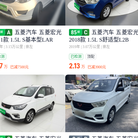
五菱汽车 五菱宏光
五菱汽车 五菱宏
21款 1.5L S基本型LAR
2018款 1.5L S舒适型L2B
5年
|
3.15万公里
|
崇左
2019年
|
3.07万公里
|
崇左
检测
已检测
顶配
17
2.13
万
万
已减
7500元
已减
3900元