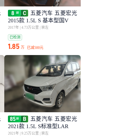
光
五菱汽车 五菱宏光
电
2015款 1.5L S 基本型国V
2017年
|
4.73万公里
|
崇左
已检测
1.85
万
已减
500元
光
五菱汽车 五菱宏光
2021款 1.5L S标准型LAR
2021年
|
9.25万公里
|
崇左