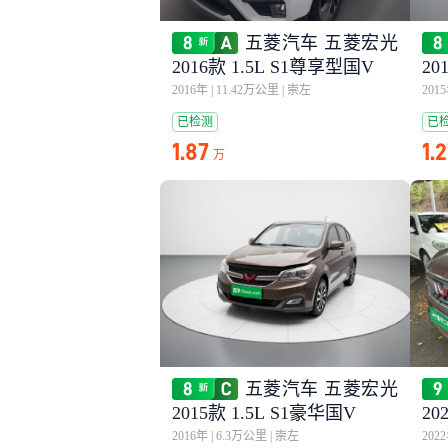
五菱汽车 五菱宏光
2016款 1.5L S1尊享型国V
20
2016年
|
11.42万公里
|
崇左
201
已检测
已
1.87
1.
万
五菱汽车 五菱宏光
2015款 1.5L S1豪华国V
20
动
2016年
|
6.3万公里
|
崇左
202