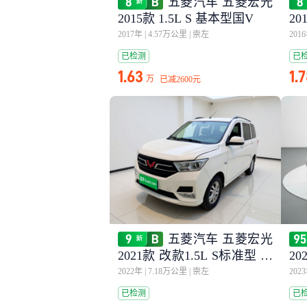
五菱汽车 五菱宏光
2015款 1.5L S 基本型国V
20
2017年
|
4.57万公里
|
崇左
201
已检测
已
1.63
1.
万
已减
2600元
五菱汽车 五菱宏光
2021款 改款1.5L S标准型 电
20
动助力LAR
动
2022年
|
7.18万公里
|
崇左
202
已检测
已