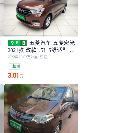
光
五菱汽车 五菱宏光
2021款 改款1.5L S舒适型 电
动助力LAR
2022年
|
3.02万公里
|
崇左
已检测
3.01
万