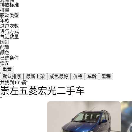
万象汽车
排放标准
排量
驱动类型
未奥汽车
年款
过户次数
进气方式
威兹曼
气缸数量
国别
瓦滋
配置
颜色
已选条件
崇左
重置
默认排序
最新上架
成色最好
价格
车龄
里程
共找到191辆
“
崇左五菱宏光二手车
”