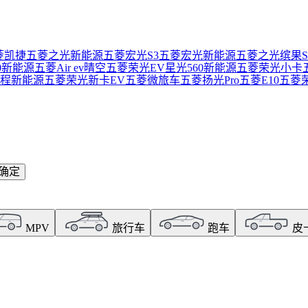
菱凯捷
五菱之光新能源
五菱宏光S3
五菱宏光新能源
五菱之光
缤果S
0新能源
五菱Air ev晴空
五菱荣光EV
星光560新能源
五菱荣光小卡
程新能源
五菱荣光新卡EV
五菱微旅车
五菱扬光Pro
五菱E10
五菱
确定
MPV
旅行车
跑车
皮