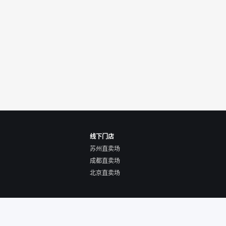
线下门店
苏州直卖场
成都直卖场
北京直卖场
使用协议
营业执照