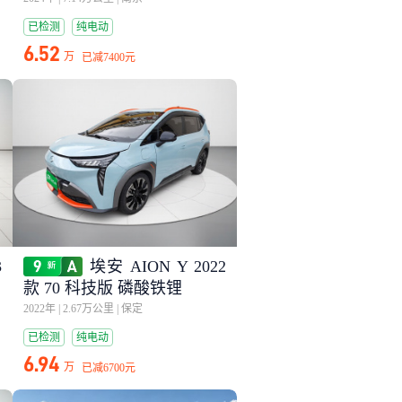
已检测
纯电动
6.52
万
已减
7400元
3
埃安 AION Y 2022
款 70 科技版 磷酸铁锂
2022年
|
2.67万公里
|
保定
已检测
纯电动
6.94
万
已减
6700元