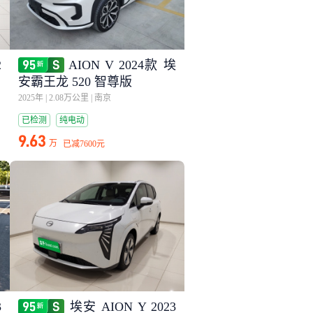
2
AION V 2024款 埃
安霸王龙 520 智尊版
2025年
|
2.08万公里
|
南京
已检测
纯电动
9.63
万
已减
7600元
3
埃安 AION Y 2023