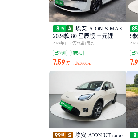
埃安 AION S MAX
2024款 80 星辰版 三元锂
9款
2024年
|
9.27万公里
|
南京
202
已检测
纯电动
已
7.59
7.
万
已减
6700元
埃安 AION UT supe