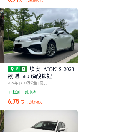
万
已减
3900元
X
埃安 AION S 2023
款 魅 580 磷酸铁锂
2024年
|
4.33万公里
|
南京
已检测
纯电动
6.75
万
已减
4700元