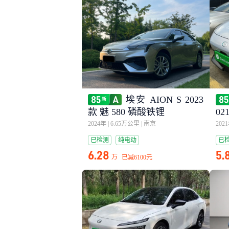
埃安 AION S 2023
款 魅 580 磷酸铁锂
02
2024年
|
6.65万公里
|
南京
202
已检测
纯电动
已
6.28
5.
万
已减
6100元