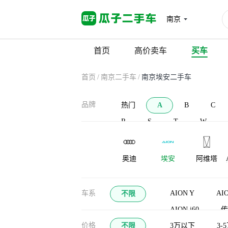
南京
首页
高价卖车
买车
首页
/
南京二手车
/
南京埃安二手车
品牌
热门
A
B
C
R
S
T
W
奥迪
埃安
阿维塔
AC Schnitzer
安凯客车
爱驰
车系
AION Y
AIO
不限
AION i60
传
价格
不限
3万以下
3-