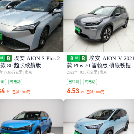
埃安 AION S Plus 2
埃安 AION V 202
1款 80 超长续航版
款 Plus 70 智领版 磷酸铁锂
1年
|
7.65万公里
|
南京
2022年
|
9.15万公里
|
南京
检测
纯电动
已检测
纯电动
84
6.53
万
万
已减
5700元
已减
5100元