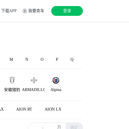
下载APP
我要卖车
登录
M
N
O
P
Q
安徽猎豹
ARMADILLO
Alpina
AX
AION RT
AION LX
万
确定
-