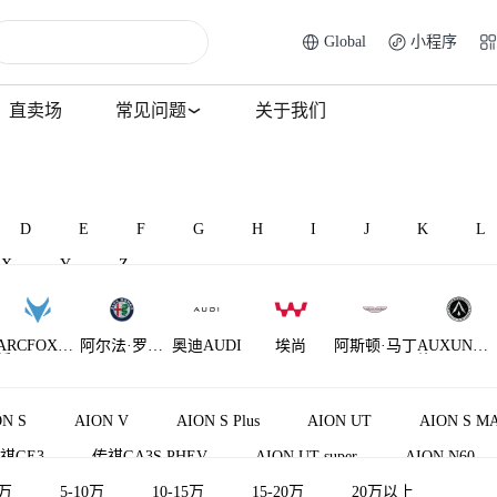
Global
小程序
直卖场
常见问题
关于我们
D
E
F
G
H
I
J
K
L
X
Y
Z
ARCFOX极
阿尔法·罗密
奥迪AUDI
埃尚
阿斯顿·马丁
AUXUN傲
狐
欧
旋
AM晓奥
N S
AION V
AION S Plus
AION UT
AION S M
祺GE3
传祺GA3S PHEV
AION UT super
AION N60
5万
5-10万
10-15万
15-20万
20万以上