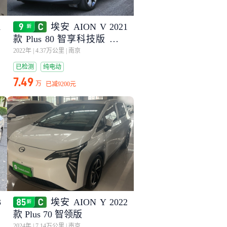
1
埃安 AION V 2021
款 Plus 80 智享科技版 三元
锂
2022年
|
4.37万公里
|
南京
已检测
纯电动
7.49
万
已减
9200元
3
埃安 AION Y 2022
款 Plus 70 智领版
2024年
|
7.14万公里
|
南京