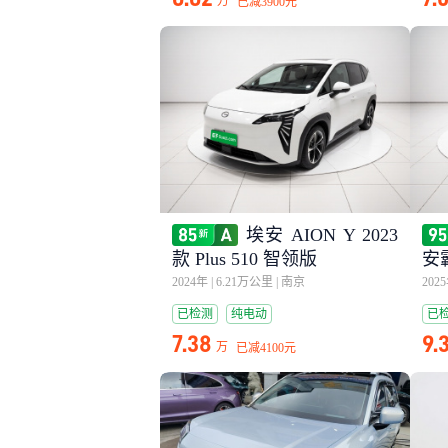
万
已减
3900元
埃安 AION Y 2023
款 Plus 510 智领版
安
2024年
|
6.21万公里
|
南京
202
已检测
纯电动
已
7.38
9.
万
已减
4100元