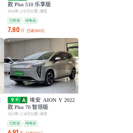
款 Plus 510 乐享版
2024年
|
2.05万公里
|
保定
已检测
纯电动
7.80
万
已减
5800元
埃
埃安 AION Y 2022
款 Plus 70 智领版
2023年
|
3.36万公里
|
南京
已检测
纯电动
6.91