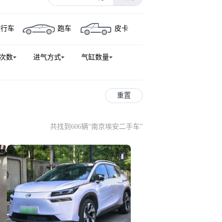
旅行车
跑车
皮卡
次数
进气方式
气缸数量
重置
共找到606辆
“
南京埃安二手车
”