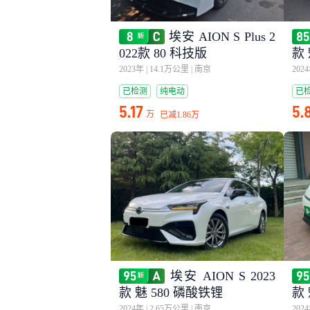
埃安 AION S Plus 2
022款 80 科技版
款 
2023年
|
14.1万公里
|
南京
202
已检测
纯电动
已
5.17
5.
万
已减
1.86万
埃安 AION S 2023
款 魅 580 磷酸铁锂
款 
2024年
|
2.65万公里
|
南京
202