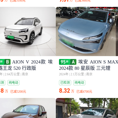
万
万
已减
5100元
已减
5400元
AION V 2024款 埃
埃安 AION S MA
霸王龙 520 行政版
2024款 80 星辰版 三元锂
5年
|
2.64万公里
|
南京
2024年
|
2.1万公里
|
南京
检测
纯电动
已检测
纯电动
38
8.32
万
万
已减
5200元
已减
4700元