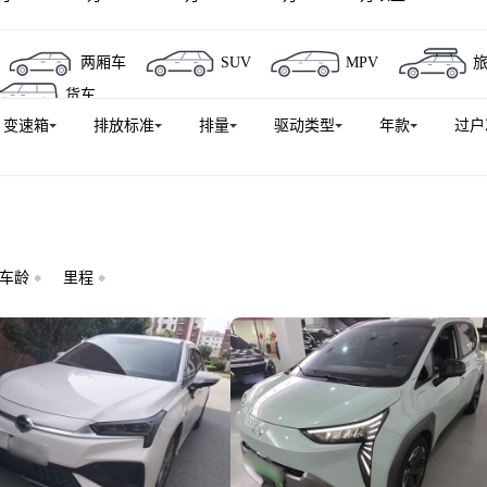
两厢车
SUV
MPV
货车
变速箱
排放标准
排量
驱动类型
年款
过户
车龄
里程