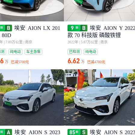
埃安 AION LX 201
埃安 AION Y 202
 80D
款 70 科技版 磷酸铁锂
0年
|
7.89万公里
|
南京
2022年
|
5.87万公里
|
南京
检测
纯电动
车主急售
已检测
纯电动
96
6.62
万
万
已减
5700元
已减
4700元
埃安 AION S 2023
埃安 AION S 202