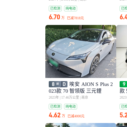
已检测
纯电动
已
6.70
6.
万
已减
7818元
埃安 AION S Plus 2
023款 70 智领版 三元锂
款 
2023年
|
17.46万公里
|
南京
202
已检测
纯电动
已
4.62
5.
万
已减
4000元