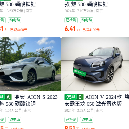
魅 580 磷酸铁锂
款 魅 580 磷酸铁锂
3年
|
13.63万公里
|
南京
2024年
|
7.19万公里
|
南京
检测
纯电动
已检测
纯电动
31
6.41
万
万
已减
4400元
已减
4100元
埃安 AION S 2023
AION V 2024款 
魅 580 磷酸铁锂
安霸王龙 650 激光雷达版
4年
|
1.54万公里
|
南京
2024年
|
3.73万公里
|
南京
检测
纯电动
已检测
纯电动
05
9.51