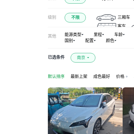
级别
三厢车
不限
客车
能源类型
里程
车龄
其他
国别
配置
颜色
已选条件
南京
默认排序
最新上架
成色最好
价格