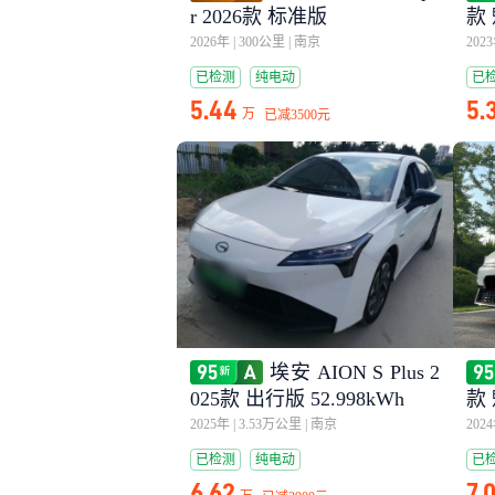
r 2026款 标准版
款 
2026年
|
300公里
|
南京
202
已检测
纯电动
已
5.44
5.
万
已减
3500元
埃安 AION S Plus 2
025款 出行版 52.998kWh
款 
2025年
|
3.53万公里
|
南京
202
已检测
纯电动
已
6.62
7.