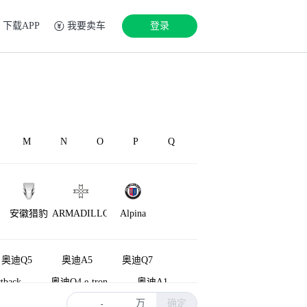
下载APP
我要卖车
登录
M
N
O
P
Q
安徽猎豹
ARMADILLO
Alpina
奥迪Q5
奥迪A5
奥迪Q7
tback
奥迪Q4 e-tron
奥迪A1
万
确定
奥迪A6L新能源
奥迪A5L
-