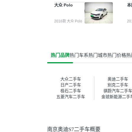
能都要好一点。就是这种刻板印
检
大众 Polo
本
象吧。一开始买二手车的时候，
外
我确实有担心过事故车、泡水车
买
这些问题。瓜子的检测报告其实
户
2016款 大众 Polo
2
并不能完全打消顾虑，因为我也
格
听说过一些报告造假或者没检测
子
出来的情况。我拿到你们的信息
常
之后，自己又在线上去做了一些
多
报告查询（用了其他平台），同
买
时也找了朋友帮忙线下看车。结
钱
热门品牌
热门车系
热门城市
热门价格
热
果跟你们的报告是符合的，所以
价
这次车况没问题。购车流程挺快
测
的，我第一天看车，第二天你们
就约我到店，我第三天去提的
车。去之前我提前跟交接人员说
大众二手车
奥迪二手车
好，到了之后要当着我的面再做
日产二手车
别克二手车
一次复检，你们也安排了师傅，
极石二手车
骐蔚汽车二手
服务可以，速度很快。体验下来
五菱汽车二手车
金琥新能源二手
自营车的感觉是要比个人车好一
点。个人车主观性比较强，价格
超出卖家的心理预期后，他可能
直接就下架不卖了。而自营车你
们有最大的让步权利，还会再跟
南京奥迪S7二手车概要
我协商，主动权在平台手里。”