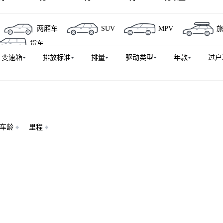
奥迪S4
奥迪Q6L e-tron
奥迪Q5 e-tron
奥迪Q6
两厢车
SUV
MPV
奥迪S5
奥迪e-tron(进口)
奥迪Q7（平行进口）
奥迪R
货车
S 4
奥迪RS 3
奥迪A5L Sportback
奥迪Q6L Sportback e
变速箱
排放标准
排量
驱动类型
年款
过户
Q7新能源
奥迪A8新能源
奥迪SQ5
奥迪A6L e-tron
奥迪RS 6
奥迪TT RS
奥迪Q5（平行进口）
奥迪SQ5 Spo
)
奥迪RS e-tron GT
车龄
里程