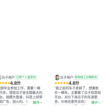
瓜子用户
瓜子用户
已购个人直卖车
使用线上分期购车
4.8
4.8
分
分
我刚毕业参加工作，需要一辆
“我之前的车子卖掉了，想重新
代步。感觉瓜子是全国最大的
买一辆车。主要看了瓜子和其他
台，规模大靠谱，抖音上经常
平台，对比下来瓜子的车源更
到广告，挺火的。每辆车都有
多，价格也更符合我的预期。之
展开
展开