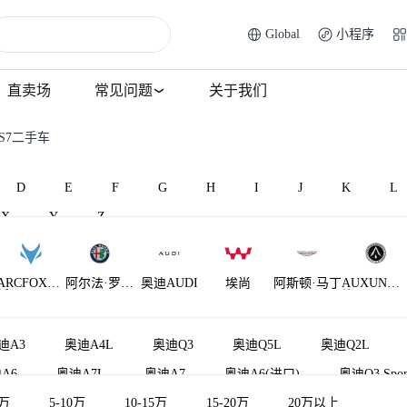
Global
小程序
直卖场
常见问题
关于我们
S7二手车
D
E
F
G
H
I
J
K
L
X
Y
Z
ARCFOX极
阿尔法·罗密
奥迪AUDI
埃尚
阿斯顿·马丁
AUXUN傲
狐
欧
旋
AM晓奥
迪A3
奥迪A4L
奥迪Q3
奥迪Q5L
奥迪Q2L
A6
奥迪A7L
奥迪A7
奥迪A6(进口)
奥迪Q3 Spor
5万
奥迪Q2L e-tron
5-10万
10-15万
奥迪TT
15-20万
奥迪A4(进口)
20万以上
奥迪Q8