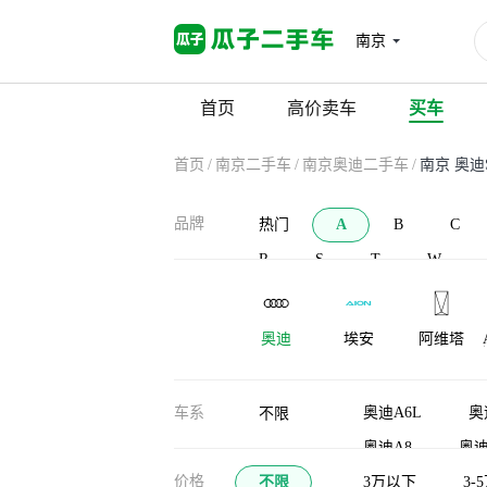
南京
首页
高价卖车
买车
首页
/
南京二手车
/
南京奥迪二手车
/
南京 奥迪
品牌
热门
A
B
C
R
S
T
W
奥迪
埃安
阿维塔
AC Schnitzer
安凯客车
爱驰
车系
奥迪A6L
奥
不限
奥迪A8
奥迪
价格
不限
奥迪A3(进口)
3万以下
3-