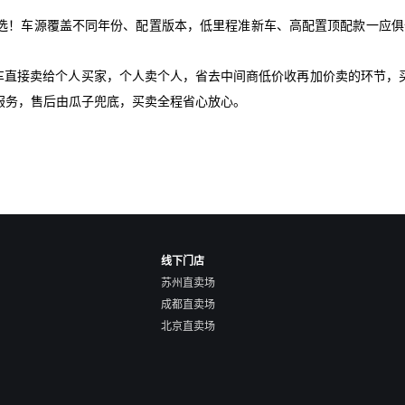
选！车源覆盖不同年份、配置版本，低里程准新车、高配置顶配款一应俱
爱车直接卖给个人买家，个人卖个人，省去中间商低价收再加价卖的环节，
服务，售后由瓜子兜底，买卖全程省心放心。
线下门店
苏州直卖场
成都直卖场
北京直卖场