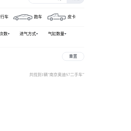
奥迪S3
奥迪e-tron
旅行车
跑车
皮卡
S 5
奥迪Q3(进口)
奥迪RS 7
-tron
奥迪TTS
奥迪R8
次数
进气方式
气缸数量
奥迪e-tron GT
奥迪SQ7
rtback
奥迪S8
奥迪A4
重置
共找到1辆
“
南京奥迪S7二手车
”