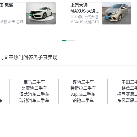
测报告，这个让我很放心。去
前卖车来过瓜子，虽然价格没谈
田 思域
上汽大通
面买车全凭卖家一张嘴，不敢
成，但APP一直留着。瓜子毕竟
MAXUS 大通
。我买了本田思域，白色，过
是大平台，整体印象还好。我最
G10
次数少，公里数符合，虽然价
终买了一台上汽大通，18年的
2018款 上汽大通
016款 本田 思域
MAXUS 大通G10
比我心理预期略高一点，但瓜
车，公里数9万多，符合我的要
这么大的平台，车价贵点也正
求，颜色也是我喜欢的浅色。瓜
，毕竟有保障。其他平台上很
子能做线上分期，这一点很便
车没有第三方检测报告，不敢
捷，其他平台的分期需要到当地
。瓜子有检测有售后，多花点
办理，线上办不了，这是瓜子最
买个放心。从个人手里买车，
核心的额外价值。虽然我砍过一
门文章
热门问答
瓜子直卖场
格比车商那便宜，车况也有检
次价没成功，但不会影响对瓜子
报告，很透明。”
的信任。能接受瓜子比线下贵
1000-2000元，因为瓜子有质
保，车子出小毛病维修更有保
障。”
宝马二手车
奔驰二手车
丰田二
比亚迪二手车
特斯拉二手车
路虎二
车
汉龙汽车二手车
Alpina二手车
捷尼赛思
车
瑞驰汽车二手车
铂驰二手车
东风富康