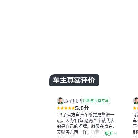
瓜子用户
已购官方直卖车
5.0
分
“瓜子官方自营车感觉更靠谱一
“
点。因为‘自营’这两个字就代表
车
的是自己的招牌，就像在京东、
平
天猫买东西一样，自营的东西可
刷
展开