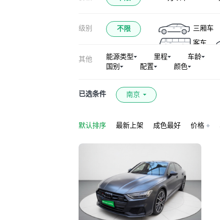
奥迪Q5L Sportback
级别
三厢车
不限
奥迪Q5(进口)
客车
奥迪S6
奥迪R
能源类型
里程
车龄
其他
奥迪S7
奥迪
国别
配置
颜色
奥迪RS Q8
奥迪A3新能源(进口
已选条件
南京
默认排序
最新上架
成色最好
价格