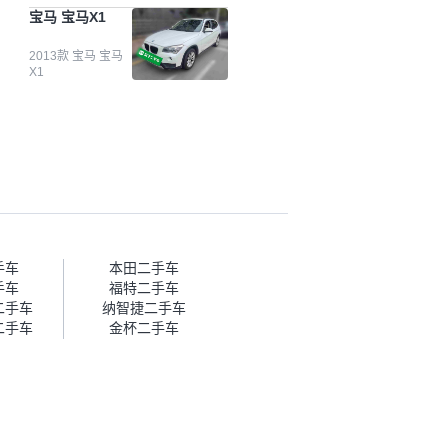
台自己收上来再卖的车，应该更
宝马 宝马X1
可靠。我买的是宝马X1，主要看
中它的价格和公里数比较合适。
另外，瓜子承诺无火烧、无事
2013款 宝马 宝马
X1
故、无泡水、无调表，在平台自
营上面买应该更有保障。二手车
肯定需要一个售后保障，这样更
安全、更放心，不像新车车况那
么好，剐蹭风险还是挺大的。售
后保障在我买车决策中的比重能
占到百分之七八十。个人车源的
话，需要我自己联系卖家，我试
着联系过但没人回我；而自营车
我点了议价，就有销售加我微信
帮我谈价。自营车我讲过价，最
手车
本田二手车
后是通过花一块钱买优惠券的方
手车
福特二手车
式，便宜了800块钱成交。”
二手车
纳智捷二手车
二手车
金杯二手车