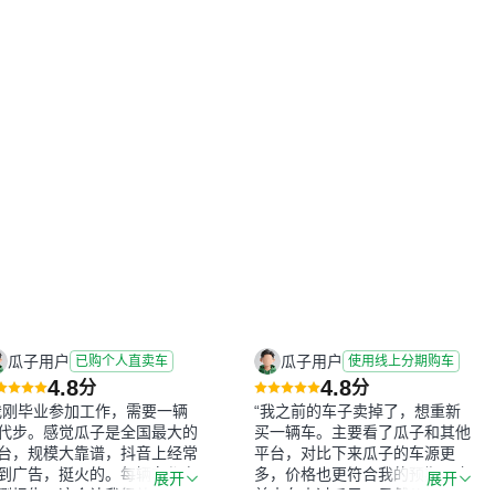
瓜子用户
瓜子用户
已购个人直卖车
使用线上分期购车
4.8
4.8
分
分
我刚毕业参加工作，需要一辆
“我之前的车子卖掉了，想重新
代步。感觉瓜子是全国最大的
买一辆车。主要看了瓜子和其他
台，规模大靠谱，抖音上经常
平台，对比下来瓜子的车源更
到广告，挺火的。每辆车都有
多，价格也更符合我的预期。之
展开
展开