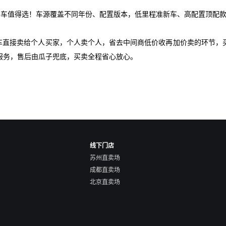
手车值得选！车源覆盖不同年份、配置版本，低里程准新车、高配置顶配款
爱车直接卖给个人买家，个人卖个人，省去中间商低价收再加价卖的环节，
服务，售后由瓜子兜底，买卖全程省心放心。
线下门店
苏州直卖场
成都直卖场
北京直卖场