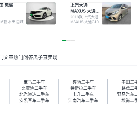
测报告，这个让我很放心。去
前卖车来过瓜子，虽然价格没谈
田 思域
上汽大通
面买车全凭卖家一张嘴，不敢
成，但APP一直留着。瓜子毕竟
MAXUS 大通
。我买了本田思域，白色，过
是大平台，整体印象还好。我最
G10
次数少，公里数符合，虽然价
终买了一台上汽大通，18年的
2018款 上汽大通
016款 本田 思域
MAXUS 大通G10
比我心理预期略高一点，但瓜
车，公里数9万多，符合我的要
这么大的平台，车价贵点也正
求，颜色也是我喜欢的浅色。瓜
，毕竟有保障。其他平台上很
子能做线上分期，这一点很便
车没有第三方检测报告，不敢
捷，其他平台的分期需要到当地
。瓜子有检测有售后，多花点
办理，线上办不了，这是瓜子最
买个放心。从个人手里买车，
核心的额外价值。虽然我砍过一
门文章
热门问答
瓜子直卖场
格比车商那便宜，车况也有检
次价没成功，但不会影响对瓜子
报告，很透明。”
的信任。能接受瓜子比线下贵
1000-2000元，因为瓜子有质
保，车子出小毛病维修更有保
障。”
宝马二手车
奔驰二手车
丰田二
比亚迪二手车
特斯拉二手车
路虎二
车
北汽道达二手车
卡升二手车
野马汽车
安凯客车二手车
江南汽车二手车
埃尚二