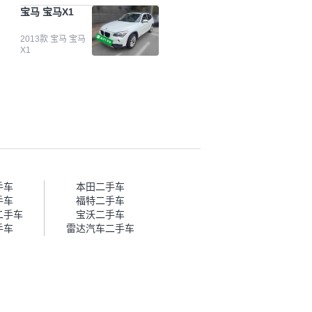
台自己收上来再卖的车，应该更
宝马 宝马X1
可靠。我买的是宝马X1，主要看
中它的价格和公里数比较合适。
另外，瓜子承诺无火烧、无事
2013款 宝马 宝马
X1
故、无泡水、无调表，在平台自
营上面买应该更有保障。二手车
肯定需要一个售后保障，这样更
安全、更放心，不像新车车况那
么好，剐蹭风险还是挺大的。售
后保障在我买车决策中的比重能
占到百分之七八十。个人车源的
话，需要我自己联系卖家，我试
着联系过但没人回我；而自营车
我点了议价，就有销售加我微信
帮我谈价。自营车我讲过价，最
手车
本田二手车
后是通过花一块钱买优惠券的方
手车
福特二手车
式，便宜了800块钱成交。”
二手车
宝沃二手车
手车
雷达汽车二手车