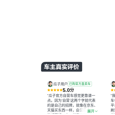
瓜子用户
已购官方直卖车
5.0
分
“瓜子官方自营车感觉更靠谱一
“
点。因为‘自营’这两个字就代表
车
的是自己的招牌，就像在京东、
平
天猫买东西一样，自营的东西可
刷
展开