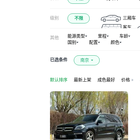
奔驰EQE
奔
级别
三厢车
不限
奔驰A级AMG
客车
奔驰GLA AMG
能源类型
里程
车龄
其他
奔驰GLE级（平
国别
配置
颜色
奔驰V级（平行进
奔驰CLA新能源
已选条件
南京
奔驰S级新能源
奔驰S级AMG
默认排序
最新上架
成色最好
价格
Sprinter
唯雅
奔驰CLE AMG
迈巴赫S级新能源