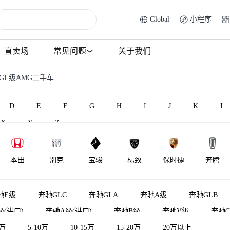
Global
小程序
直卖场
常见问题
关于我们
GL级AMG二手车
D
E
F
G
H
I
J
K
L
X
Y
Z
本田
别克
宝骏
标致
保时捷
奔腾
北汽威旺
北汽昌河
比速汽车
北汽瑞翔
百智新能源
宾利
驰E级
奔驰GLC
奔驰GLA
奔驰A级
奔驰GLB
级(进口)
奔驰A级(进口)
奔驰B级
奔驰V级
奔驰C
5万
奔驰R级
5-10万
奔驰E级新能源
10-15万
15-20万
奔驰GLE轿跑
20万以上
奔驰M级