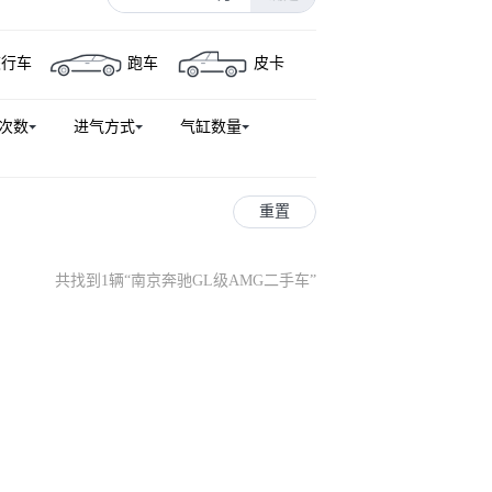
迈巴赫S级
奔驰EQS
旅行车
跑车
皮卡
唯雅诺
奔驰GLE新能源
GLS级（平行进口）
奔驰C级新能源
次数
进气方式
气缸数量
UV
奔驰SLK级
奔驰SLC
奔驰CLE
奔驰G级
L级AMG
奔驰EQE AMG
重置
奔驰CLS AMG
奔驰G级AMG
乌尼莫克U4023
乌尼莫克U5023
共找到1辆
“
南京奔驰GL级AMG二手车
”
奔驰CL级
奔驰SLK级AMG
奔驰S级AMG新能源