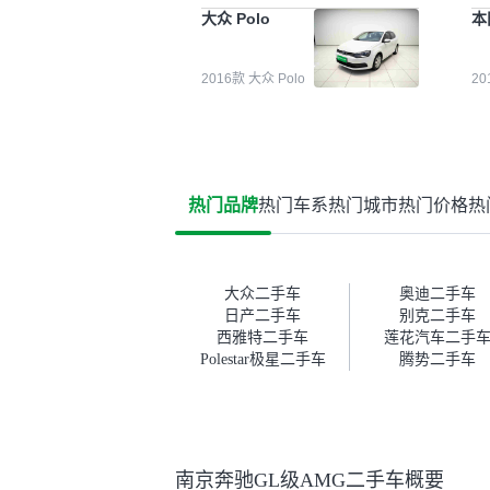
能都要好一点。就是这种刻板印
检
大众 Polo
本
象吧。一开始买二手车的时候，
外
我确实有担心过事故车、泡水车
买
这些问题。瓜子的检测报告其实
户
2016款 大众 Polo
2
并不能完全打消顾虑，因为我也
格
听说过一些报告造假或者没检测
子
出来的情况。我拿到你们的信息
常
之后，自己又在线上去做了一些
多
报告查询（用了其他平台），同
买
时也找了朋友帮忙线下看车。结
钱
热门品牌
热门车系
热门城市
热门价格
热
果跟你们的报告是符合的，所以
价
这次车况没问题。购车流程挺快
测
的，我第一天看车，第二天你们
就约我到店，我第三天去提的
车。去之前我提前跟交接人员说
大众二手车
奥迪二手车
好，到了之后要当着我的面再做
日产二手车
别克二手车
一次复检，你们也安排了师傅，
西雅特二手车
莲花汽车二手
服务可以，速度很快。体验下来
Polestar极星二手车
腾势二手车
自营车的感觉是要比个人车好一
点。个人车主观性比较强，价格
超出卖家的心理预期后，他可能
直接就下架不卖了。而自营车你
们有最大的让步权利，还会再跟
南京奔驰GL级AMG二手车概要
我协商，主动权在平台手里。”