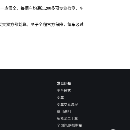
一应俱全，每辆车均通过200多项专业检测，车
买卖双方都划算。瓜子全程官方保障，每车必过
常见问题
平台模式
卖车
卖车交易流程
费用说明
新能源二手车
全国购/跨城购车