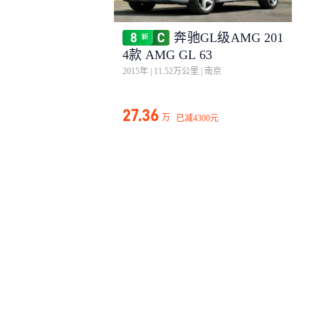
奔驰GL级AMG 201
4款 AMG GL 63
2015年
|
11.52万公里
|
南京
27.36
万
已减
4300元