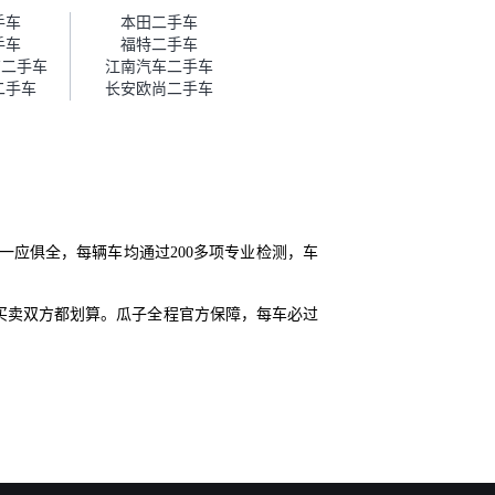
帮我谈价。自营车我讲过价，最
手车
本田二手车
后是通过花一块钱买优惠券的方
手车
福特二手车
式，便宜了800块钱成交。”
丁二手车
江南汽车二手车
二手车
长安欧尚二手车
一应俱全，每辆车均通过200多项专业检测，车
买卖双方都划算。瓜子全程官方保障，每车必过