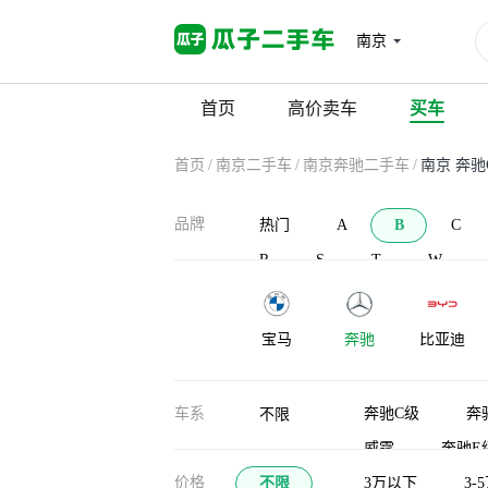
南京
首页
高价卖车
买车
首页
/
南京二手车
/
南京奔驰二手车
/
南京 奔驰
品牌
热门
A
B
C
R
S
T
W
宝马
奔驰
比亚迪
宝沃
北汽新能源
北汽威旺
车系
奔驰C级
奔
不限
威霆
奔驰E
布加迪
北汽道达
比克汽车
价格
不限
奔驰GLC轿跑
3万以下
3-