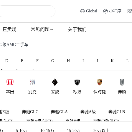
Global
小程序
直卖场
常见问题
关于我们
G级AMG二手车
D
E
F
G
H
I
J
K
L
X
Y
Z
本田
别克
宝骏
标致
保时捷
奔腾
BAW北汽制
北汽昌河
比速汽车
北汽瑞翔
宾利
百智新能
驰E级
奔驰GLC
奔驰GLA
奔驰A级
奔驰GLB
造
级(进口)
奔驰A级(进口)
奔驰B级
奔驰C级(进口)
5万
奔驰R级
5-10万
奔驰E级新能源
10-15万
15-20万
奔驰GLS
20万以上
奔驰GLE轿跑