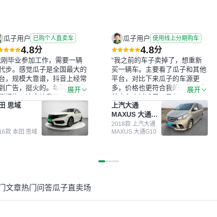
瓜子用户
瓜子用户
已购个人直卖车
使用线上分期购车
4.8
4.8
分
分
我刚毕业参加工作，需要一辆
“我之前的车子卖掉了，想重新
代步。感觉瓜子是全国最大的
买一辆车。主要看了瓜子和其他
台，规模大靠谱，抖音上经常
平台，对比下来瓜子的车源更
到广告，挺火的。每辆车都有
多，价格也更符合我的预期。之
展开
展开
测报告，这个让我很放心。去
前卖车来过瓜子，虽然价格没谈
田 思域
上汽大通
面买车全凭卖家一张嘴，不敢
成，但APP一直留着。瓜子毕竟
MAXUS 大通
。我买了本田思域，白色，过
是大平台，整体印象还好。我最
G10
次数少，公里数符合，虽然价
终买了一台上汽大通，18年的
2018款 上汽大通
016款 本田 思域
MAXUS 大通G10
比我心理预期略高一点，但瓜
车，公里数9万多，符合我的要
这么大的平台，车价贵点也正
求，颜色也是我喜欢的浅色。瓜
，毕竟有保障。其他平台上很
子能做线上分期，这一点很便
车没有第三方检测报告，不敢
捷，其他平台的分期需要到当地
。瓜子有检测有售后，多花点
办理，线上办不了，这是瓜子最
买个放心。从个人手里买车，
核心的额外价值。虽然我砍过一
门文章
热门问答
瓜子直卖场
格比车商那便宜，车况也有检
次价没成功，但不会影响对瓜子
报告，很透明。”
的信任。能接受瓜子比线下贵
1000-2000元，因为瓜子有质
保，车子出小毛病维修更有保