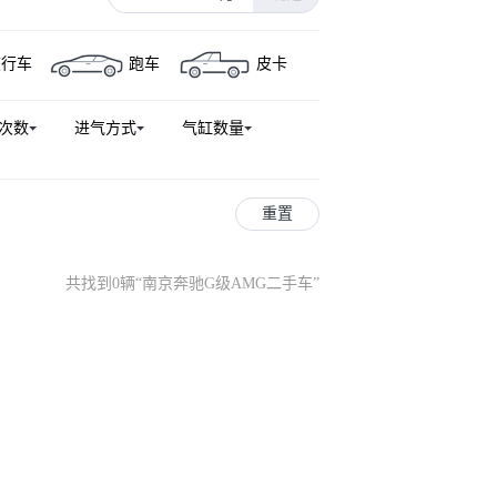
迈巴赫S级
奔驰EQS
旅行车
跑车
皮卡
GLB AMG
奔驰GLA AMG
驰GLS级（平行进口）
奔驰C级新能源
次数
进气方式
气缸数量
奔驰EQS SUV
奔驰CLE
E轿跑 AMG
奔驰G级
A新能源
奔驰S级新能源
重置
奔驰CLS AMG
奔驰G级AMG
乌尼莫克U4023
乌尼莫克U5023
共找到0辆
“
南京奔驰G级AMG二手车
”
奔驰CL级
奔驰SLK级AMG
奔驰S级AMG新能源