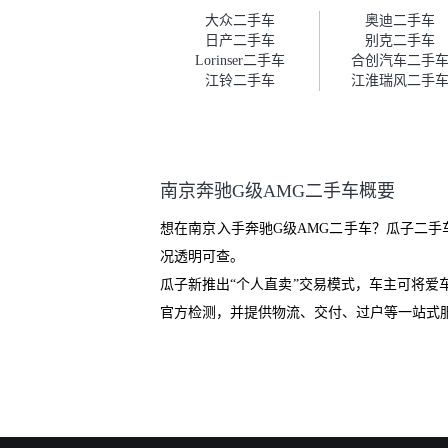
车。去之前我提前跟交接人员说
大众二手车
奥迪二手车
好，到了之后要当着我的面再做
日产二手车
别克二手车
一次复检，你们也安排了师傅，
Lorinser二手车
合创汽车二手
服务可以，速度很快。体验下来
江铃二手车
江淮瑞风二手
自营车的感觉是要比个人车好一
点。个人车主观性比较强，价格
超出卖家的心理预期后，他可能
直接就下架不卖了。而自营车你
们有最大的让步权利，还会再跟
南京奔驰G级AMG二手车概要
我协商，主动权在平台手里。”
想在南京入手奔驰G级AMG二手车？瓜子二手
况透明可查。
瓜子新推出“个人直卖”交易模式，车主可将
官方检测，并提供物流、交付、过户等一站式