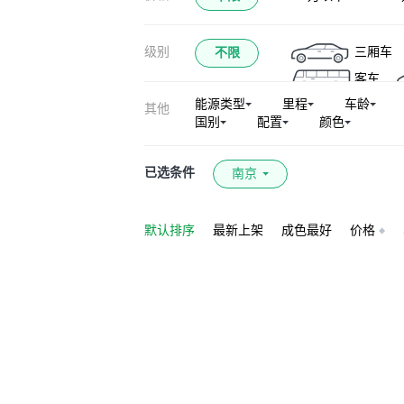
奔驰EQC
奔
级别
三厢车
不限
奔驰A级AMG
客车
奔驰GLE新能源
能源类型
里程
车龄
其他
奔驰GLE级（平
国别
配置
颜色
奔驰SLK级
奔驰EQS AMG
已选条件
南京
奔驰GLS AMG
奔驰S级AMG
默认排序
最新上架
成色最好
价格
Sprinter
唯雅
奔驰CLE AMG
迈巴赫S级新能源