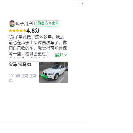
瓜子用户
已购官方直卖车
4.8
分
“瓜子毕竟做了这么多年，我之
前也在瓜子上买过两次车了。你
们自己收的车，我觉得可能有保
障一些，检测会更过关一些。平
展开
台自己收上来再卖的车，应该更
宝马 宝马X1
可靠。我买的是宝马X1，主要看
中它的价格和公里数比较合适。
另外，瓜子承诺无火烧、无事
2013款 宝马 宝马
X1
故、无泡水、无调表，在平台自
营上面买应该更有保障。二手车
肯定需要一个售后保障，这样更
安全、更放心，不像新车车况那
么好，剐蹭风险还是挺大的。售
后保障在我买车决策中的比重能
占到百分之七八十。个人车源的
话，需要我自己联系卖家，我试
着联系过但没人回我；而自营车
我点了议价，就有销售加我微信