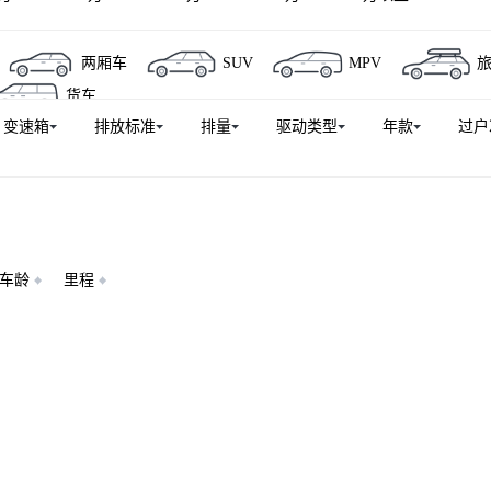
驰EQE
奔驰GLC AMG
奔驰C级AMG
奔驰EQE SUV
两厢车
SUV
MPV
奔驰CLA AMG
AMG GT
奔驰EQB
唯雅诺
奔驰
货车
奔驰GLC轿跑 AMG
奔驰GLE AMG
奔驰EQA
奔
变速箱
排放标准
排量
驱动类型
年款
过户
行进口）
奔驰GLK级(进口)
奔驰GLA(进口)
奔驰GL级
奔驰E级AMG
奔驰V级（平行进口）
奔驰SLC
奔驰GL
奔驰SL级
奔驰GLC新能源
奔驰GL级AMG
奔驰CL
奔驰M级AMG
迈巴赫GLS
奔驰EQE AMG
凌特
奔驰SL级AMG
奔驰SLS级AMG
奔驰G级（平行进口）
车龄
里程
诺(进口)
威霆(进口)
奔驰EQE SUV AMG
奔驰CLK级
奔驰G级新能源
迈巴赫EQS SUV
奔驰C级AMG新能源