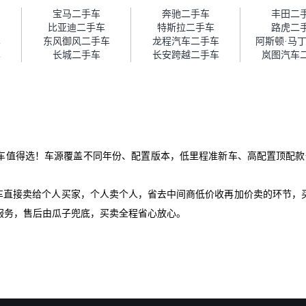
障。”
宝马二手车
奔驰二手车
丰田二
比亚迪二手车
特斯拉二手车
路虎二
车
东风御风二手车
龙程汽车二手车
阿斯顿·马
车
长城二手车
长安跨越二手车
岚图汽车
车值得选！车源覆盖不同年份、配置版本，低里程准新车、高配置顶配款
爱车直接卖给个人买家，个人卖个人，省去中间商低价收再加价卖的环节，
服务，售后由瓜子兜底，买卖全程省心放心。