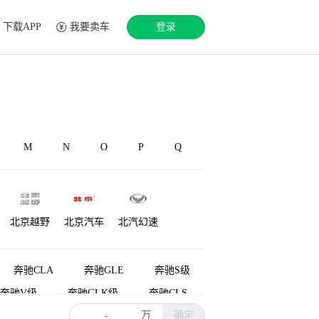
下载APP
我要卖车
登录
M
N
O
P
Q
北京越野
北京汽车
北汽幻速
源
铂驰
博速
北汽雷驰
奔驰CLA
奔驰GLE
奔驰S级
奔驰V级
奔驰GLK级
奔驰CLS
万
确定
奔驰A级AMG(进口)
奔驰M级
-