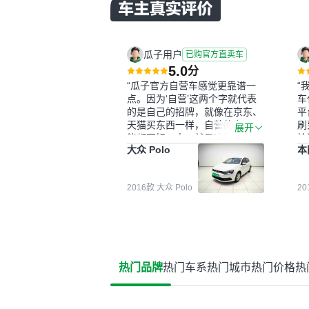
瓜子用户
已购官方直卖车
5.0
分
“瓜子官方自营车感觉更靠谱一
“
点。因为‘自营’这两个字就代表
车
的是自己的招牌，就像在京东、
平
天猫买东西一样，自营的东西可
刷
展开
能都要好一点。就是这种刻板印
检
大众 Polo
本
象吧。一开始买二手车的时候，
外
我确实有担心过事故车、泡水车
买
这些问题。瓜子的检测报告其实
户
2016款 大众 Polo
2
并不能完全打消顾虑，因为我也
格
听说过一些报告造假或者没检测
子
出来的情况。我拿到你们的信息
常
之后，自己又在线上去做了一些
多
报告查询（用了其他平台），同
买
时也找了朋友帮忙线下看车。结
钱
热门品牌
热门车系
热门城市
热门价格
热
果跟你们的报告是符合的，所以
价
这次车况没问题。购车流程挺快
测
的，我第一天看车，第二天你们
就约我到店，我第三天去提的