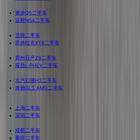
本田CR-V二手车
奥迪Q5二手车
讴歌NSX二手车
野马F16二手车
浩锐二手车
凯迪拉克XT6二手车
全球鹰K10二手车
郑州日产Z9二手车
探岳L PHEV二手车
星越二手车
北汽幻速H2二手车
奔驰GLS AMG二手车
北京二手车
上海二手车
深圳二手车
广州二手车
成都二手车
重庆二手车