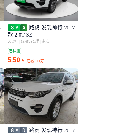
8
路虎 发现神行 2017
款 2.0T SE
2017年
|
13.68万公里
|
南京
已检测
5.50
万
已减
1.11万
7
路虎 发现神行 2017