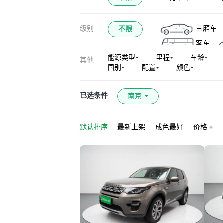
卫士（平行进口）
级别
三厢车
不限
客车
能源类型
里程
车龄
其他
国别
配置
颜色
已选条件
南京
默认排序
最新上架
成色最好
价格