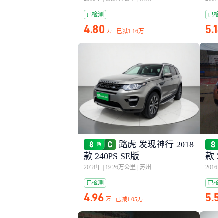
已检测
已
4.80
5.
万
已减
1.16万
路虎 发现神行 2018
款 240PS SE版
款 
2018年
|
19.26万公里
|
苏州
201
已检测
已
4.96
5.
万
已减
1.05万