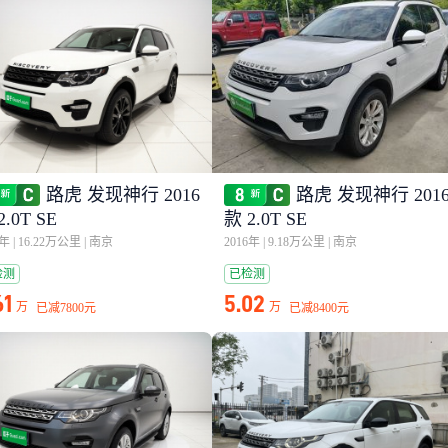
路虎 发现神行 2016
路虎 发现神行 201
2.0T SE
款 2.0T SE
6年
|
16.22万公里
|
南京
2016年
|
9.18万公里
|
南京
检测
已检测
61
5.02
万
万
已减
7800元
已减
8400元