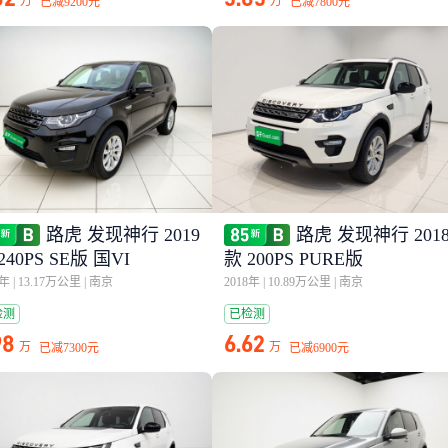
万
万
已减
9200元
已减
7800元
路虎 发现神行 2019
路虎 发现神行 201
240PS SE版 国VI
款 200PS PURE版
9年
|
13.17万公里
|
南京
2018年
|
10.89万公里
|
南京
检测
已检测
98
6.62
万
万
已减
7300元
已减
6900元