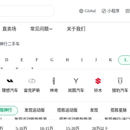
Global
小程序
直卖场
常见问题
关于我们
现神行二手车
D
E
F
G
H
I
J
K
L
X
Y
Z
理想汽车
雷克萨斯
林肯
岚图汽车
铃木
猎豹汽车
莲花跑车
菱势汽车
理念
雷达汽车
莲花汽车
力帆汽车
现神行
发现运动版
揽胜运动版
发现
揽胜星脉
2
发现运动版新能源
揽胜运动版新能源
发现神行(进口
LOCAL
陆地方舟
LITE
领途汽车
雷丁
口）
5万
5-10万
揽胜极光新能源
10-15万
发现（平行进口）
15-20万
20万以上
路虎卫士新
MOTORS