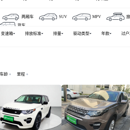
两厢车
SUV
MPV
货车
变速箱
排放标准
排量
驱动类型
年款
过户
车龄
里程