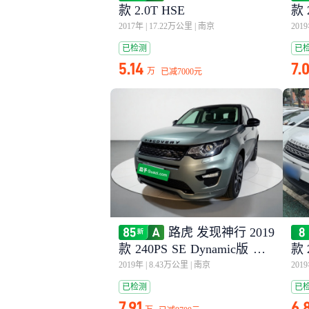
款 2.0T HSE
款 
2017年
|
17.22万公里
|
南京
201
已检测
已
5.14
7.
万
已减
7000元
路虎 发现神行 2019
款 240PS SE Dynamic版 国V
款 
I
2019年
|
8.43万公里
|
南京
201
已检测
已
7.91
6.