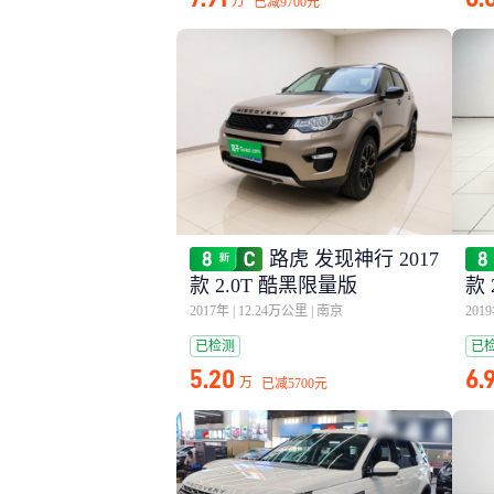
万
已减
9700元
路虎 发现神行 2017
款 2.0T 酷黑限量版
款 
2017年
|
12.24万公里
|
南京
201
已检测
已
5.20
6.
万
已减
5700元