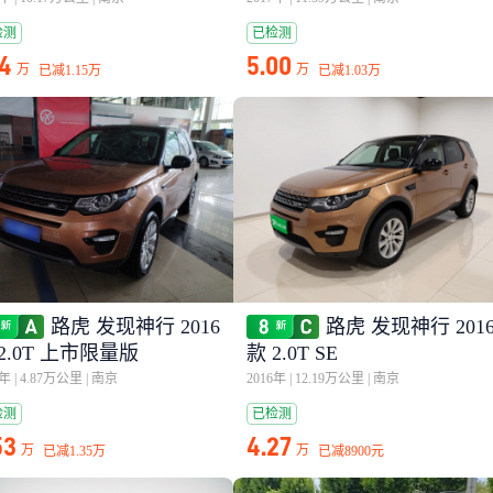
检测
已检测
14
5.00
万
万
已减
1.15万
已减
1.03万
路虎 发现神行 2016
路虎 发现神行 201
2.0T 上市限量版
款 2.0T SE
6年
|
4.87万公里
|
南京
2016年
|
12.19万公里
|
南京
检测
已检测
53
4.27
万
万
已减
1.35万
已减
8900元