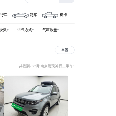
旅行车
跑车
皮卡
次数
进气方式
气缸数量
重置
共找到238辆
“
南京发现神行二手车
”