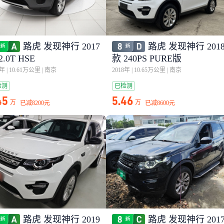
路虎 发现神行 2017
路虎 发现神行 201
2.0T HSE
款 240PS PURE版
7年
|
10.61万公里
|
南京
2018年
|
10.65万公里
|
南京
检测
已检测
45
5.46
万
万
已减
8200元
已减
8600元
路虎 发现神行 2019
路虎 发现神行 201