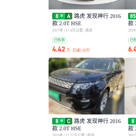
路虎 发现神行 2016
款 2.0T HSE
款 
2017年
|
17.4万公里
|
南京
201
已检测
已
4.42
6.
万
已减
1.95万
路虎 发现神行 2016
款 2.0T HSE
款 
2016年
|
13.57万公里
|
南京
201