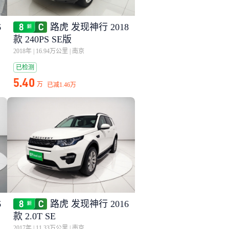
6
路虎 发现神行 2018
款 240PS SE版
2018年
|
16.94万公里
|
南京
已检测
5.40
万
已减
1.46万
6
路虎 发现神行 2016
款 2.0T SE
2017年
|
11.33万公里
|
南京