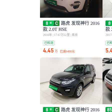
路虎 发现神行 2016
款 2.0T HSE
款 
2016年
|
17.67万公里
|
南京
201
已检测
已
4.45
5.
万
已减
6400元
路虎 发现神行 2016