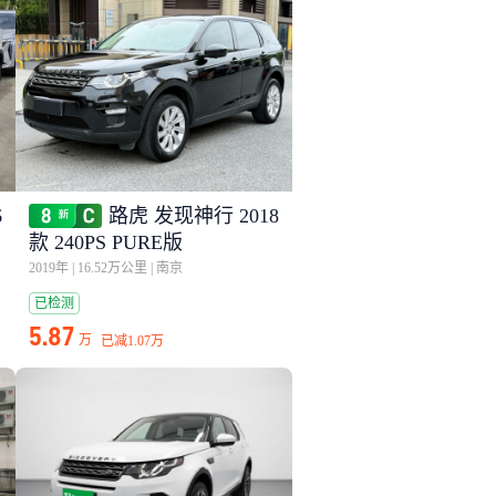
6
路虎 发现神行 2018
款 240PS PURE版
2019年
|
16.52万公里
|
南京
已检测
5.87
万
已减
1.07万