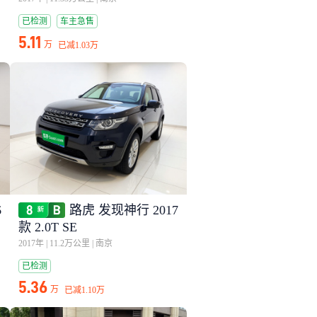
已检测
车主急售
5.11
万
已减
1.03万
6
路虎 发现神行 2017
款 2.0T SE
2017年
|
11.2万公里
|
南京
已检测
5.36
万
已减
1.10万