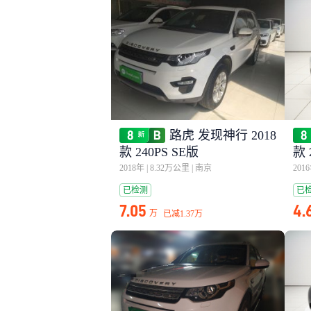
路虎 发现神行 2018
款 240PS SE版
款 
2018年
|
8.32万公里
|
南京
201
已检测
已
7.05
4.
万
已减
1.37万