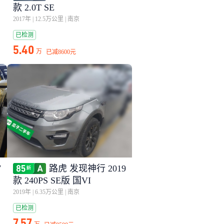
款 2.0T SE
2017年
|
12.5万公里
|
南京
已检测
5.40
万
已减
8600元
7
路虎 发现神行 2019
款 240PS SE版 国VI
2019年
|
6.35万公里
|
南京
已检测
7.57