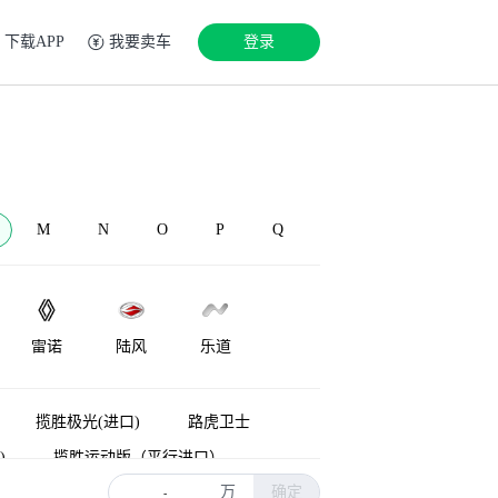
下载APP
我要卖车
登录
M
N
O
P
Q
雷诺
陆风
乐道
LEVC
兰博基尼
Lorinser
揽胜极光(进口)
路虎卫士
)
揽胜运动版（平行进口）
万
确定
能源
揽胜新能源
神行者
-