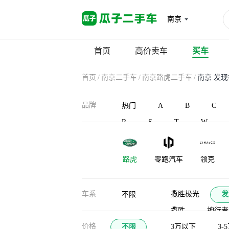
南京
首页
高价卖车
买车
首页
/
南京二手车
/
南京路虎二手车
/
南京 发
品牌
热门
A
B
C
R
S
T
W
路虎
零跑汽车
领克
凌宝汽车
蓝电
灵悉
车系
揽胜极光
发
不限
揽胜
神行者
龙程汽车
珑致
劳斯莱斯
价格
不限
揽胜行政（平行进
3万以下
3-