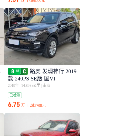
万
已减
8500元
8
路虎 发现神行 2019
款 240PS SE版 国VI
2019年
|
14.89万公里
|
南京
已检测
6.75
万
已减
7700元