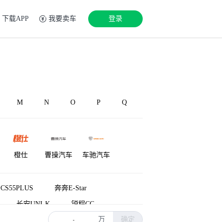
下载APP
我要卖车
登录
M
N
O
P
Q
橙仕
曹操汽车
车驰汽车
CS55PLUS
奔奔E-Star
长安UNI-K
锐程CC
万
确定
锐程PLUS
悦翔V3
睿骋CC
-