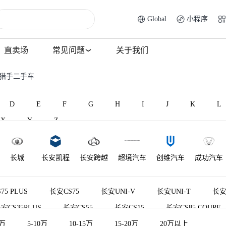
Global
小程序
直卖场
常见问题
关于我们
安猎手二手车
D
E
F
G
H
I
J
K
L
X
Y
Z
长城
长安凯程
长安跨越
超境汽车
创维汽车
成功汽车
75 PLUS
长安CS75
长安UNI-V
长安UNI-T
长安
安CS35PLUS
长安CS55
长安CS15
长安CS85 COUPE
V7
5万
5-10万
长安UNI-V 智电iDD
10-15万
15-20万
奔奔
长安CS95
20万以上
逸达