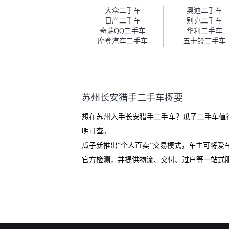
车。去之前我提前跟交接人员说
大众二手车
奥迪二手车
好，到了之后要当着我的面再做
日产二手车
别克二手车
一次复检，你们也安排了师傅，
奇瑞QQ二手车
华利二手车
服务可以，速度很快。体验下来
摩登汽车二手车
五十铃二手车
自营车的感觉是要比个人车好一
点。个人车主观性比较强，价格
超出卖家的心理预期后，他可能
直接就下架不卖了。而自营车你
们有最大的让步权利，还会再跟
苏州长安猎手二手车概要
我协商，主动权在平台手里。”
想在苏州入手长安猎手二手车？瓜子二手车值
明可查。
瓜子新推出“个人直卖”交易模式，车主可将
官方检测，并提供物流、交付、过户等一站式