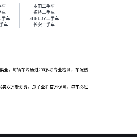
帮我谈价。自营车我讲过价，最
手车
本田二手车
后是通过花一块钱买优惠券的方
手车
福特二手车
式，便宜了800块钱成交。”
二手车
SHELBY二手车
手车
长安二手车
全，每辆车均通过200多项专业检测，车况透
买卖双方都划算。瓜子全程官方保障，每车必过