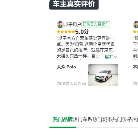
瓜子用户
已购官方直卖车
5.0
分
“瓜子官方自营车感觉更靠谱一
“
点。因为‘自营’这两个字就代表
车
的是自己的招牌，就像在京东、
平
天猫买东西一样，自营的东西可
刷
展开
能都要好一点。就是这种刻板印
检
大众 Polo
本
象吧。一开始买二手车的时候，
外
我确实有担心过事故车、泡水车
买
这些问题。瓜子的检测报告其实
户
2016款 大众 Polo
2
并不能完全打消顾虑，因为我也
格
听说过一些报告造假或者没检测
子
出来的情况。我拿到你们的信息
常
之后，自己又在线上去做了一些
多
报告查询（用了其他平台），同
买
时也找了朋友帮忙线下看车。结
钱
热门品牌
热门车系
热门城市
热门价格
热
果跟你们的报告是符合的，所以
价
这次车况没问题。购车流程挺快
测
的，我第一天看车，第二天你们
就约我到店，我第三天去提的