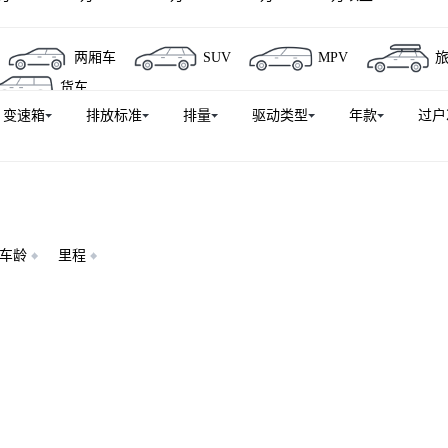
D
长安X5 PLUS
长安CX20
奔奔EV
奔奔mini
两厢车
SUV
MPV
能源
悦翔
长安UNI-Z
长安CS55PLUS PHEV
逸
货车
智电iDD
长安X7 PLUS
长安猎手
长安CS55纯电版
变速箱
排放标准
排量
驱动类型
年款
过户
长安览拓者
奔奔i
逸动ET
奔奔LOVE
长安
30
长安F70蓝鲸
车龄
里程