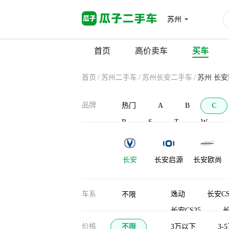
苏州
首页
高价卖车
买车
首页
/
苏州二手车
/
苏州长安二手车
/
苏州 长
品牌
热门
A
B
C
R
S
T
W
长安
长安启源
长安欧尚
车系
逸动
长安CS
不限
长安CS35
长
价格
不限
逸动DT
3万以下
悦翔
3-