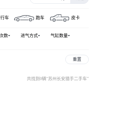
睿骋
长安UNI-Z新能源
旅行车
跑车
皮卡
动PHEV
悦翔V5
长安CS75新能源
长安CS15EV
次数
进气方式
气缸数量
览拓者新能源
杰勋
峰景房车
重置
共找到0辆
“
苏州长安猎手二手车
”