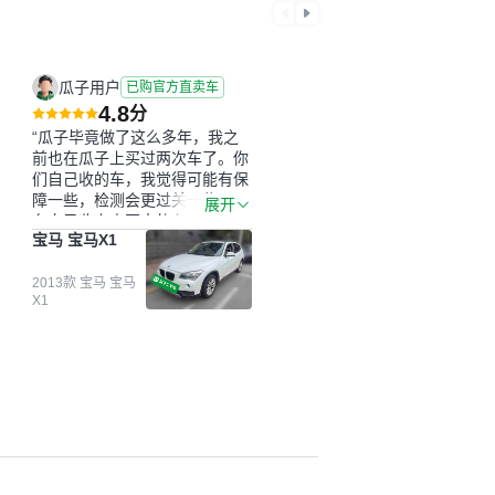
瓜子用户
已购官方直卖车
4.8
分
“瓜子毕竟做了这么多年，我之
前也在瓜子上买过两次车了。你
们自己收的车，我觉得可能有保
障一些，检测会更过关一些。平
展开
台自己收上来再卖的车，应该更
宝马 宝马X1
可靠。我买的是宝马X1，主要看
中它的价格和公里数比较合适。
另外，瓜子承诺无火烧、无事
2013款 宝马 宝马
X1
故、无泡水、无调表，在平台自
营上面买应该更有保障。二手车
肯定需要一个售后保障，这样更
安全、更放心，不像新车车况那
么好，剐蹭风险还是挺大的。售
后保障在我买车决策中的比重能
占到百分之七八十。个人车源的
话，需要我自己联系卖家，我试
着联系过但没人回我；而自营车
我点了议价，就有销售加我微信