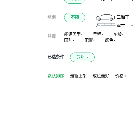
长安UNI-K 智电iD
级别
三厢车
不限
凌轩
逸动新
客车
长安CS75 PLUS 
能源类型
里程
车龄
其他
长安新能源E-Pro
国别
配置
颜色
志翔
长安CX
已选条件
苏州
默认排序
最新上架
成色最好
价格