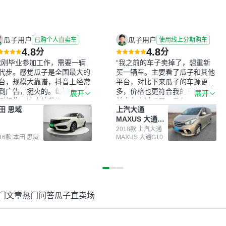
瓜子用户
瓜子用户
已购个人直卖车
使用线上分期购车
4.8
4.8
分
分
我刚毕业参加工作，需要一辆
“我之前的车子卖掉了，想重新
代步。感觉瓜子是全国最大的
买一辆车。主要看了瓜子和其他
台，规模大靠谱，抖音上经常
平台，对比下来瓜子的车源更
到广告，挺火的。每辆车都有
多，价格也更符合我的预期。之
展开
展开
测报告，这个让我很放心。去
前卖车来过瓜子，虽然价格没谈
田 思域
上汽大通
面买车全凭卖家一张嘴，不敢
成，但APP一直留着。瓜子毕竟
MAXUS 大通
。我买了本田思域，白色，过
是大平台，整体印象还好。我最
G10
次数少，公里数符合，虽然价
终买了一台上汽大通，18年的
2018款 上汽大通
016款 本田 思域
MAXUS 大通G10
比我心理预期略高一点，但瓜
车，公里数9万多，符合我的要
这么大的平台，车价贵点也正
求，颜色也是我喜欢的浅色。瓜
，毕竟有保障。其他平台上很
子能做线上分期，这一点很便
车没有第三方检测报告，不敢
捷，其他平台的分期需要到当地
。瓜子有检测有售后，多花点
办理，线上办不了，这是瓜子最
买个放心。从个人手里买车，
核心的额外价值。虽然我砍过一
门文章
热门问答
瓜子直卖场
格比车商那便宜，车况也有检
次价没成功，但不会影响对瓜子
报告，很透明。”
的信任。能接受瓜子比线下贵
1000-2000元，因为瓜子有质
保，车子出小毛病维修更有保