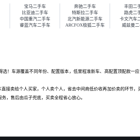
障。”
宝马二手车
奔驰二手车
丰田二
比亚迪二手车
特斯拉二手车
路虎二
中国重汽二手车
北汽新能源二手车
卡文汽车
睿蓝汽车二手车
ARCFOX极狐二手车
威兹曼二
得选！车源覆盖不同年份、配置版本，低里程准新车、高配置顶配款一应俱
爱车直接卖给个人买家，个人卖个人，省去中间商低价收再加价卖的环节，
服务，售后由瓜子兜底，买卖全程省心放心。