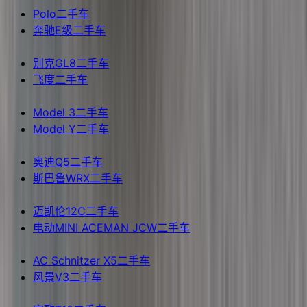
Polo二手车
奔驰E级二手车
凯美瑞二手车
别克GL8二手车
飞度二手车
五菱宏光二手车
Model 3二手车
Model Y二手车
本田CR-V二手车
奥迪Q5二手车
斯巴鲁WRX二手车
佳宝V52二手车
迈凯伦12C二手车
电动MINI ACEMAN JCW二手车
特顺EV二手车
AC Schnitzer X5二手车
风景V3二手车
一汽丰田bZ4X二手车