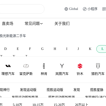
Global
小程序
直卖场
常见问题
关于我们
胜极光新能源二手车
D
E
F
G
H
I
J
K
L
X
Y
Z
理想汽车
雷克萨斯
林肯
岚图汽车
铃木
猎豹汽车
莲花跑车
菱势汽车
理念
雷达汽车
莲花汽车
力帆汽车
现神行
发现运动版
揽胜运动版
发现
揽胜星脉
2
发现运动版新能源
揽胜运动版新能源
发现神行(进口
LOCAL
陆地方舟
LITE
领途汽车
雷丁
口）
5万
5-10万
揽胜极光新能源
10-15万
发现（平行进口）
15-20万
20万以上
路虎卫士新
MOTORS