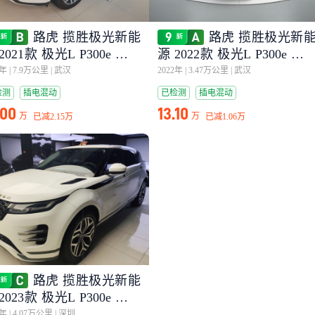
路虎 揽胜极光新能
路虎 揽胜极光新
2021款 极光L P300e 豪华
源 2022款 极光L P300e 插
式电动混合版
1年
|
7.9万公里
|
武汉
2022年
|
3.47万公里
|
武汉
检测
插电混动
已检测
插电混动
.00
13.10
万
万
已减
2.15万
已减
1.06万
路虎 揽胜极光新能
2023款 极光L P300e 插电
电动混合版
3年
|
4.07万公里
|
深圳