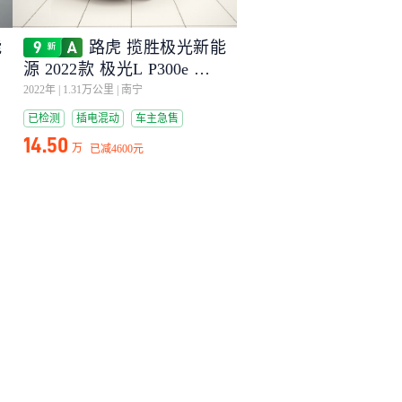
能
路虎 揽胜极光新能
电
源 2022款 极光L P300e 插电
式电动混合版
2022年
|
1.31万公里
|
南宁
已检测
插电混动
车主急售
14.50
万
已减
4600元