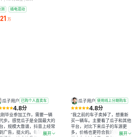
检测
插电混动
.21
万
瓜子用户
瓜子用户
已购个人直卖车
使用线上分期购车
4.8
4.8
分
分
我刚毕业参加工作，需要一辆
“我之前的车子卖掉了，想重新
代步。感觉瓜子是全国最大的
买一辆车。主要看了瓜子和其他
台，规模大靠谱，抖音上经常
平台，对比下来瓜子的车源更
到广告，挺火的。每辆车都有
多，价格也更符合我的预期。之
展开
展开