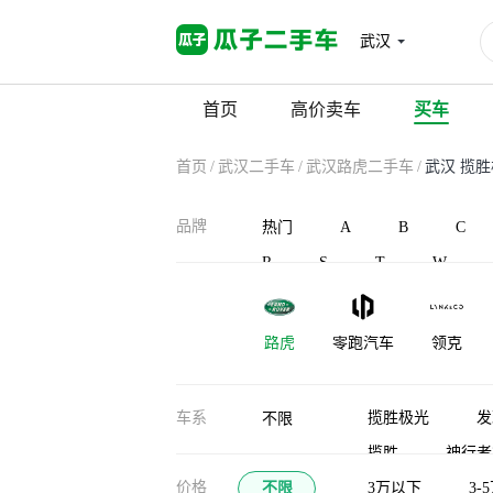
武汉
首页
高价卖车
买车
首页
/
武汉二手车
/
武汉路虎二手车
/
武汉 揽
品牌
热门
A
B
C
R
S
T
W
路虎
零跑汽车
领克
凌宝汽车
蓝电
灵悉
车系
揽胜极光
发
不限
揽胜
神行者
龙程汽车
珑致
劳斯莱斯
价格
不限
揽胜行政（平行进
3万以下
3-