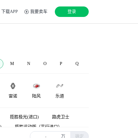
下载APP
我要卖车
登录
M
N
O
P
Q
雷诺
陆风
乐道
LEVC
兰博基尼
Lorinser
揽胜极光(进口)
路虎卫士
)
揽胜运动版（平行进口）
万
确定
能源
揽胜新能源
神行者
-