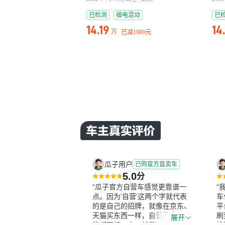
已检测
插电混动
已
14.19
14
万
已减
1900元
瓜子用户
已购官方直卖车
5.0
分
“瓜子官方自营车感觉更靠谱一
“
点。因为‘自营’这两个字就代表
车
的是自己的招牌，就像在京东、
平
天猫买东西一样，自营的东西可
刷
展开