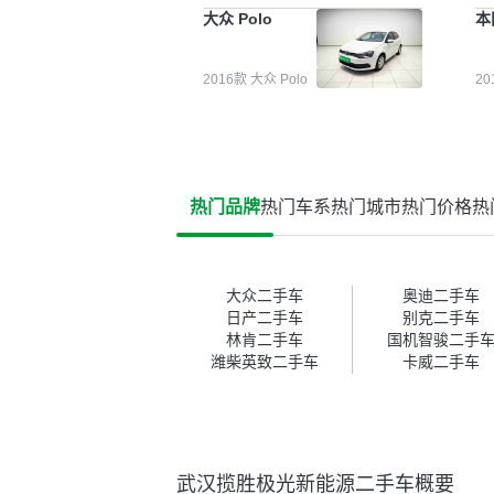
能都要好一点。就是这种刻板印
检
大众 Polo
本
象吧。一开始买二手车的时候，
外
我确实有担心过事故车、泡水车
买
这些问题。瓜子的检测报告其实
户
2016款 大众 Polo
2
并不能完全打消顾虑，因为我也
格
听说过一些报告造假或者没检测
子
出来的情况。我拿到你们的信息
常
之后，自己又在线上去做了一些
多
报告查询（用了其他平台），同
买
时也找了朋友帮忙线下看车。结
钱
热门品牌
热门车系
热门城市
热门价格
热
果跟你们的报告是符合的，所以
价
这次车况没问题。购车流程挺快
测
的，我第一天看车，第二天你们
就约我到店，我第三天去提的
车。去之前我提前跟交接人员说
大众二手车
奥迪二手车
好，到了之后要当着我的面再做
日产二手车
别克二手车
一次复检，你们也安排了师傅，
林肯二手车
国机智骏二手
服务可以，速度很快。体验下来
潍柴英致二手车
卡威二手车
自营车的感觉是要比个人车好一
点。个人车主观性比较强，价格
超出卖家的心理预期后，他可能
直接就下架不卖了。而自营车你
们有最大的让步权利，还会再跟
武汉揽胜极光新能源二手车概要
我协商，主动权在平台手里。”