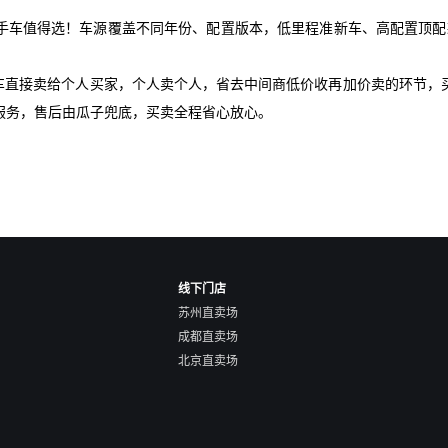
手车值得选！车源覆盖不同年份、配置版本，低里程准新车、高配置顶配款
爱车直接卖给个人买家，个人卖个人，省去中间商低价收再加价卖的环节，
服务，售后由瓜子兜底，买卖全程省心放心。
线下门店
苏州直卖场
成都直卖场
北京直卖场