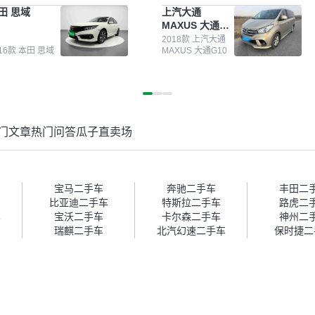
测报告，这个让我很放心。去
前卖车来过瓜子，虽然价格没谈
田 思域
上汽大通
面买车全凭卖家一张嘴，不敢
成，但APP一直留着。瓜子毕竟
MAXUS 大通
。我买了本田思域，白色，过
是大平台，整体印象还好。我最
G10
次数少，公里数符合，虽然价
终买了一台上汽大通，18年的
2018款 上汽大通
016款 本田 思域
MAXUS 大通G10
比我心理预期略高一点，但瓜
车，公里数9万多，符合我的要
这么大的平台，车价贵点也正
求，颜色也是我喜欢的浅色。瓜
，毕竟有保障。其他平台上很
子能做线上分期，这一点很便
车没有第三方检测报告，不敢
捷，其他平台的分期需要到当地
。瓜子有检测有售后，多花点
办理，线上办不了，这是瓜子最
买个放心。从个人手里买车，
核心的额外价值。虽然我砍过一
门文章
热门问答
瓜子直卖场
格比车商那便宜，车况也有检
次价没成功，但不会影响对瓜子
报告，很透明。”
的信任。能接受瓜子比线下贵
1000-2000元，因为瓜子有质
保，车子出小毛病维修更有保
障。”
宝马二手车
奔驰二手车
丰田二
比亚迪二手车
特斯拉二手车
路虎二
车
宝沃二手车
卡尔森二手车
神州二
瑞麒二手车
北汽幻速二手车
保时捷二