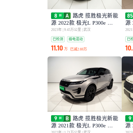
路虎 揽胜极光新能
源 2022款 极光L P300e 插电
源 
式电动混合版
版
2023年
|
9.45万公里
|
武汉
202
已检测
插电混动
已
11.10
10
万
已减
2.69万
路虎 揽胜极光新能
源 2021款 极光L P300e 豪华
源 
版
式
2022年
|
1.71万公里
|
武汉
202