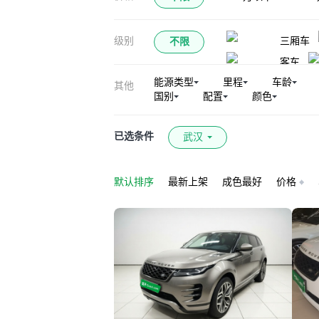
卫士（平行进口）
级别
三厢车
不限
客车
能源类型
里程
车龄
其他
国别
配置
颜色
已选条件
武汉
默认排序
最新上架
成色最好
价格