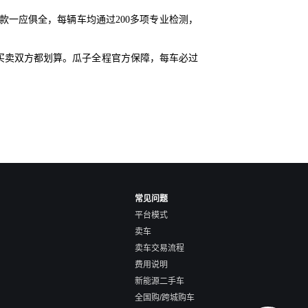
一应俱全，每辆车均通过200多项专业检测，
买卖双方都划算。瓜子全程官方保障，每车必过
常见问题
平台模式
卖车
卖车交易流程
费用说明
新能源二手车
全国购/跨城购车