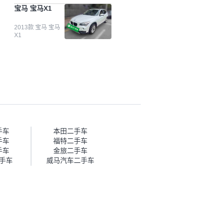
台自己收上来再卖的车，应该更
宝马 宝马X1
可靠。我买的是宝马X1，主要看
中它的价格和公里数比较合适。
另外，瓜子承诺无火烧、无事
2013款 宝马 宝马
X1
故、无泡水、无调表，在平台自
营上面买应该更有保障。二手车
肯定需要一个售后保障，这样更
安全、更放心，不像新车车况那
么好，剐蹭风险还是挺大的。售
后保障在我买车决策中的比重能
占到百分之七八十。个人车源的
话，需要我自己联系卖家，我试
着联系过但没人回我；而自营车
我点了议价，就有销售加我微信
帮我谈价。自营车我讲过价，最
手车
本田二手车
后是通过花一块钱买优惠券的方
手车
福特二手车
式，便宜了800块钱成交。”
手车
金旅二手车
手车
威马汽车二手车