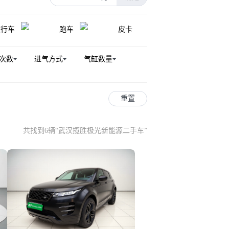
旅行车
跑车
皮卡
次数
进气方式
气缸数量
重置
共找到6辆
“
武汉揽胜极光新能源二手车
”