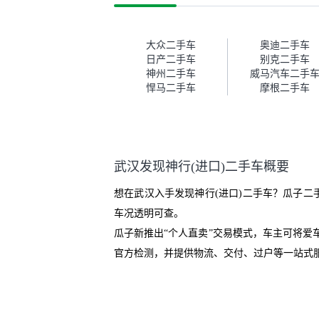
这次车况没问题。购车流程挺快
测
的，我第一天看车，第二天你们
就约我到店，我第三天去提的
车。去之前我提前跟交接人员说
大众二手车
奥迪二手车
好，到了之后要当着我的面再做
日产二手车
别克二手车
一次复检，你们也安排了师傅，
神州二手车
威马汽车二手
服务可以，速度很快。体验下来
悍马二手车
摩根二手车
自营车的感觉是要比个人车好一
点。个人车主观性比较强，价格
超出卖家的心理预期后，他可能
直接就下架不卖了。而自营车你
们有最大的让步权利，还会再跟
武汉发现神行(进口)二手车概要
我协商，主动权在平台手里。”
想在武汉入手发现神行(进口)二手车？瓜子二
车况透明可查。
瓜子新推出“个人直卖”交易模式，车主可将
官方检测，并提供物流、交付、过户等一站式