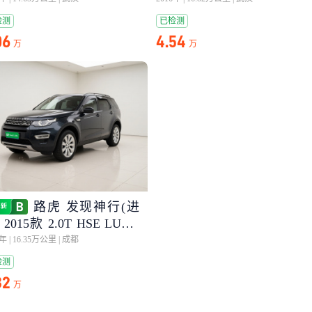
检测
已检测
06
4.54
万
万
路虎 发现神行(进
 2015款 2.0T HSE LUXU
5年
|
16.35万公里
|
成都
检测
32
万