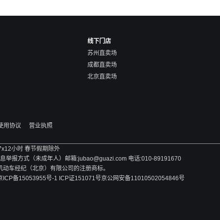
线下门店
苏州直卖场
成都直卖场
北京直卖场
使用协议
营业执照
 7x12小时 春节假期除外
方式（未成年人）邮箱:jubao@guazi.com 电话:010-89191670
旧机动车经纪（北京）有限公司的注册商标。
京ICP备15053955号-1 ICP证151071号
京公网安备11010502054846号