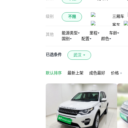
卫士（平行进口）
级别
三厢车
不限
客车
能源类型
里程
车龄
其他
国别
配置
颜色
已选条件
武汉
默认排序
最新上架
成色最好
价格