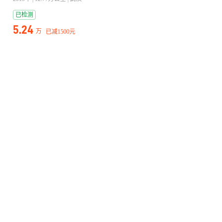
已检测
5.24
万
已减
1500元