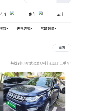
旅行车
跑车
皮卡
次数
进气方式
气缸数量
重置
共找到10辆
“
武汉发现神行(进口)二手车
”