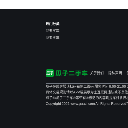
热门分类
我要买车
我要卖车
关于我们
隐私声明
瓜子在线客服请扫码右侧二维码 服务时间 9:00-21:00
具体交易规则请以APP端展示为主
互联网违法或不良信息举报
瓜子®/瓜子二手车®等带有®标记的内容均是车好多
Copyright 2021 www.guazi.com All Rights Reserved