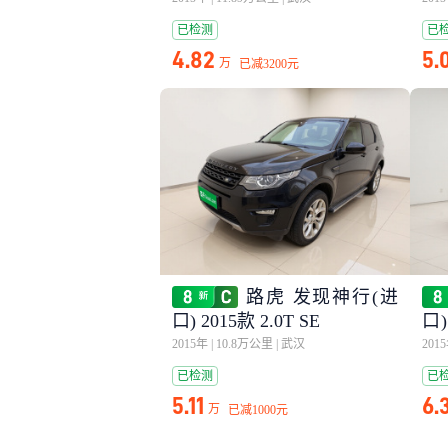
已检测
已
4.82
5.
万
已减
3200元
路虎 发现神行(进
口) 2015款 2.0T SE
口)
RY
2015年
|
10.8万公里
|
武汉
201
已检测
已
5.11
6.
万
已减
1000元