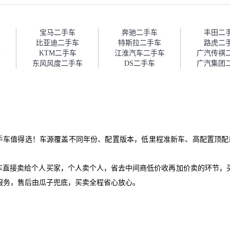
报告，很透明。”
的信任。能接受瓜子比线下贵
1000-2000元，因为瓜子有质
保，车子出小毛病维修更有保
障。”
宝马二手车
奔驰二手车
丰田二
比亚迪二手车
特斯拉二手车
路虎二
车
KTM二手车
江淮汽车二手车
广汽传祺
东风风度二手车
DS二手车
广汽集团
手车值得选！车源覆盖不同年份、配置版本，低里程准新车、高配置顶配
爱车直接卖给个人买家，个人卖个人，省去中间商低价收再加价卖的环节，
服务，售后由瓜子兜底，买卖全程省心放心。