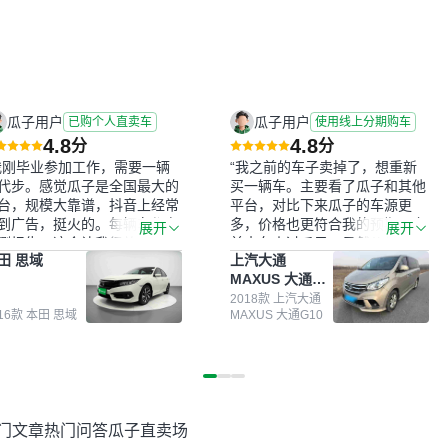
瓜子用户
瓜子用户
已购个人直卖车
使用线上分期购车
4.8
4.8
分
分
我刚毕业参加工作，需要一辆
“我之前的车子卖掉了，想重新
代步。感觉瓜子是全国最大的
买一辆车。主要看了瓜子和其他
台，规模大靠谱，抖音上经常
平台，对比下来瓜子的车源更
到广告，挺火的。每辆车都有
多，价格也更符合我的预期。之
展开
展开
测报告，这个让我很放心。去
前卖车来过瓜子，虽然价格没谈
田 思域
上汽大通
面买车全凭卖家一张嘴，不敢
成，但APP一直留着。瓜子毕竟
MAXUS 大通
。我买了本田思域，白色，过
是大平台，整体印象还好。我最
G10
次数少，公里数符合，虽然价
终买了一台上汽大通，18年的
2018款 上汽大通
016款 本田 思域
MAXUS 大通G10
比我心理预期略高一点，但瓜
车，公里数9万多，符合我的要
这么大的平台，车价贵点也正
求，颜色也是我喜欢的浅色。瓜
，毕竟有保障。其他平台上很
子能做线上分期，这一点很便
车没有第三方检测报告，不敢
捷，其他平台的分期需要到当地
。瓜子有检测有售后，多花点
办理，线上办不了，这是瓜子最
买个放心。从个人手里买车，
核心的额外价值。虽然我砍过一
门文章
热门问答
瓜子直卖场
格比车商那便宜，车况也有检
次价没成功，但不会影响对瓜子