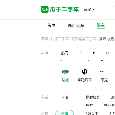
武汉
首页
高价卖车
买车
首页
/
武汉二手车
/
武汉路虎二手车
/
武汉 发现
品牌
热门
A
B
C
R
S
T
W
路虎
零跑汽车
领克
凌宝汽车
蓝电
灵悉
车系
揽胜极光
发
不限
揽胜
神行者
龙程汽车
珑致
劳斯莱斯
价格
不限
揽胜行政（平行进
3万以下
3-