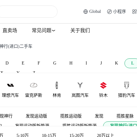
Global
小程序
直卖场
常见问题
关于我们
神行(进口)二手车
D
E
F
G
H
I
J
K
L
X
Y
Z
理想汽车
雷克萨斯
林肯
岚图汽车
铃木
猎豹汽车
莲花跑车
菱势汽车
理念
莲花汽车
雷达汽车
力帆汽车
现神行
发现运动版
揽胜运动版
发现
揽胜星脉
2
发现运动版新能源
揽胜运动版新能源
发现神行(进口
LOCAL
陆地方舟
LITE
领途汽车
雷丁
口）
5万
5-10万
揽胜极光新能源
10-15万
发现（平行进口）
15-20万
20万以上
路虎卫士新
MOTORS