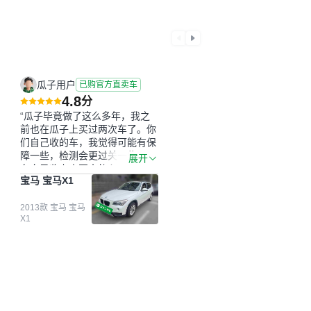
瓜子用户
已购官方直卖车
4.8
分
“瓜子毕竟做了这么多年，我之
前也在瓜子上买过两次车了。你
们自己收的车，我觉得可能有保
障一些，检测会更过关一些。平
展开
台自己收上来再卖的车，应该更
宝马 宝马X1
可靠。我买的是宝马X1，主要看
中它的价格和公里数比较合适。
另外，瓜子承诺无火烧、无事
2013款 宝马 宝马
X1
故、无泡水、无调表，在平台自
营上面买应该更有保障。二手车
肯定需要一个售后保障，这样更
安全、更放心，不像新车车况那
么好，剐蹭风险还是挺大的。售
后保障在我买车决策中的比重能
占到百分之七八十。个人车源的