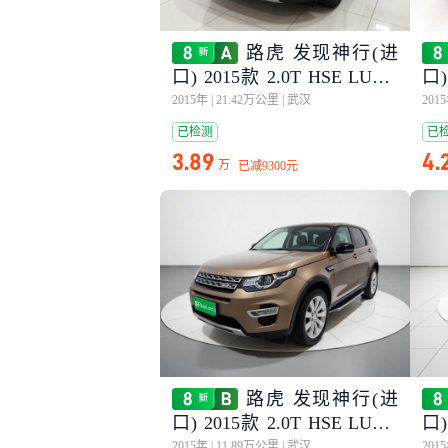
路虎 发现神行(进
口) 2015款 2.0T HSE LUXU
口)
RY
RY
2015年
|
21.42万公里
|
武汉
201
已检测
已
3.89
4.
万
已减
9300元
路虎 发现神行(进
口) 2015款 2.0T HSE LUXU
口)
RY
RY
2015年
|
11.89万公里
|
武汉
201