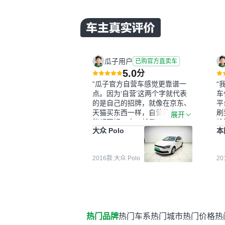
瓜子用户
已购官方直卖车
5.0
分
“瓜子官方自营车感觉更靠谱一
“
点。因为‘自营’这两个字就代表
车
的是自己的招牌，就像在京东、
平
天猫买东西一样，自营的东西可
刷
展开
能都要好一点。就是这种刻板印
检
大众 Polo
本
象吧。一开始买二手车的时候，
外
我确实有担心过事故车、泡水车
买
这些问题。瓜子的检测报告其实
户
2016款 大众 Polo
2
并不能完全打消顾虑，因为我也
格
听说过一些报告造假或者没检测
子
出来的情况。我拿到你们的信息
常
之后，自己又在线上去做了一些
多
报告查询（用了其他平台），同
买
时也找了朋友帮忙线下看车。结
钱
热门品牌
热门车系
热门城市
热门价格
热
果跟你们的报告是符合的，所以
价