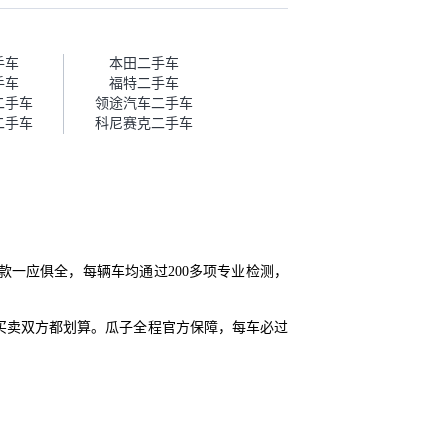
话，需要我自己联系卖家，我试
着联系过但没人回我；而自营车
我点了议价，就有销售加我微信
帮我谈价。自营车我讲过价，最
手车
本田二手车
后是通过花一块钱买优惠券的方
手车
福特二手车
式，便宜了800块钱成交。”
二手车
领途汽车二手车
二手车
科尼赛克二手车
款一应俱全，每辆车均通过200多项专业检测，
买卖双方都划算。瓜子全程官方保障，每车必过