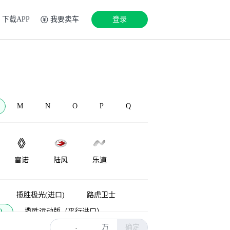
下载APP
我要卖车
登录
M
N
O
P
Q
雷诺
陆风
乐道
LEVC
Lorinser
兰博基尼
揽胜极光(进口)
路虎卫士
)
揽胜运动版（平行进口）
万
确定
能源
揽胜新能源
神行者
-