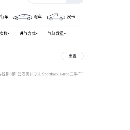
奥迪Q5 e-tron
奥迪Q5(进口)
旅行车
跑车
皮卡
口)
奥迪RS 7
奥迪RS 4
L Sportback e-tron
奥迪S7
次数
进气方式
气缸数量
GT
奥迪SQ7
奥迪RS Q8
S8
奥迪A4
重置
共找到0辆
“
武汉奥迪Q6L Sportback e-tron二手车
”