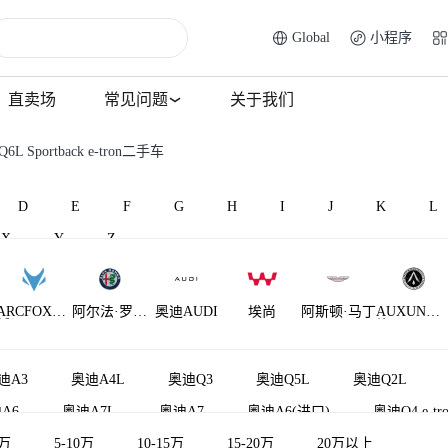
Global
小程序
直卖场
常见问题
关于我们
L Sportback e-tron二手车
D
E
F
G
H
I
J
K
L
X
Y
Z
ARCFOX极
阿尔法·罗密
奥迪AUDI
埃尚
阿斯顿·马丁
AUXUN傲
狐
欧
旋
AM晓奥
迪A3
奥迪A4L
奥迪Q3
奥迪Q5L
奥迪Q2L
A6
奥迪A7L
奥迪A7
奥迪A6(进口)
奥迪Q4 e-tro
5万
奥迪TT
5-10万
奥迪A3(进口)
10-15万
15-20万
奥迪A4(进口)
20万以上
奥迪A6L新能