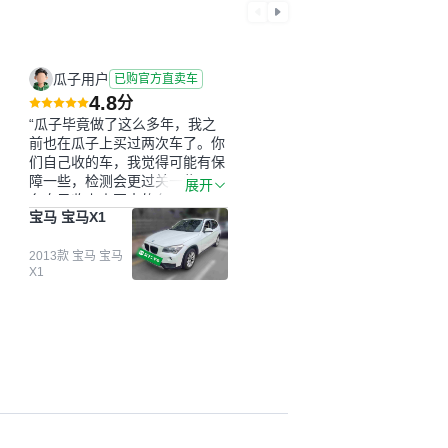
瓜子用户
已购官方直卖车
4.8
分
“瓜子毕竟做了这么多年，我之
前也在瓜子上买过两次车了。你
们自己收的车，我觉得可能有保
障一些，检测会更过关一些。平
展开
台自己收上来再卖的车，应该更
宝马 宝马X1
可靠。我买的是宝马X1，主要看
中它的价格和公里数比较合适。
另外，瓜子承诺无火烧、无事
2013款 宝马 宝马
X1
故、无泡水、无调表，在平台自
营上面买应该更有保障。二手车
肯定需要一个售后保障，这样更
安全、更放心，不像新车车况那
么好，剐蹭风险还是挺大的。售
后保障在我买车决策中的比重能
占到百分之七八十。个人车源的
话，需要我自己联系卖家，我试
着联系过但没人回我；而自营车
我点了议价，就有销售加我微信