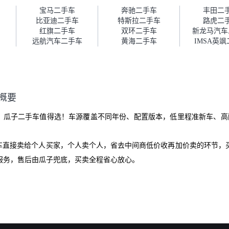
障。”
宝马二手车
奔驰二手车
丰田二
比亚迪二手车
特斯拉二手车
路虎二
红旗二手车
双环二手车
新龙马汽车
远航汽车二手车
黄海二手车
IMSA英
车概要
-tron二手车？瓜子二手车值得选！车源覆盖不同年份、配置版本，低里程准新车
爱车直接卖给个人买家，个人卖个人，省去中间商低价收再加价卖的环节，
服务，售后由瓜子兜底，买卖全程省心放心。