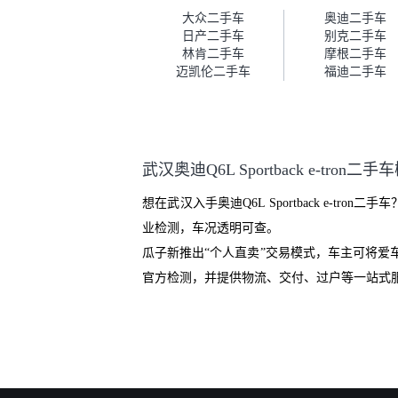
车。去之前我提前跟交接人员说
大众二手车
奥迪二手车
好，到了之后要当着我的面再做
日产二手车
别克二手车
一次复检，你们也安排了师傅，
林肯二手车
摩根二手车
服务可以，速度很快。体验下来
迈凯伦二手车
福迪二手车
自营车的感觉是要比个人车好一
点。个人车主观性比较强，价格
超出卖家的心理预期后，他可能
直接就下架不卖了。而自营车你
们有最大的让步权利，还会再跟
武汉奥迪Q6L Sportback e-tron二手
我协商，主动权在平台手里。”
想在武汉入手奥迪Q6L Sportback e
业检测，车况透明可查。
瓜子新推出“个人直卖”交易模式，车主可将
官方检测，并提供物流、交付、过户等一站式