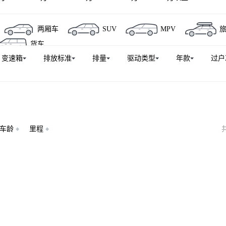
迪S4
奥迪Q6L e-tron
奥迪Q6
奥迪S3
奥迪e-tron
两厢车
SUV
MPV
-tron(进口)
奥迪Q7（平行进口）
奥迪RS 5
奥迪Q3(进
货车
S 3
奥迪A5L Sportback
奥迪TTS
奥迪R8
奥迪Q6
变速箱
排放标准
排量
驱动类型
年款
过户
奥迪A8新能源
奥迪SQ5
奥迪A6L e-tron
奥迪e-tron 
迪TT RS
奥迪Q5（平行进口）
奥迪SQ5 Sportback
奥迪
)
奥迪RS e-tron GT
车龄
里程