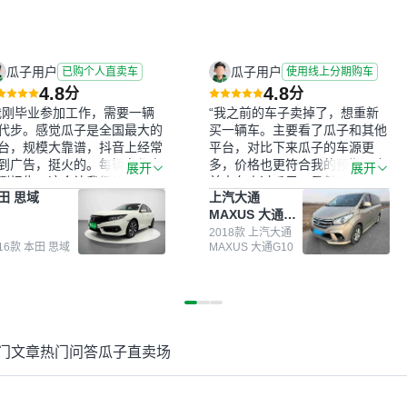
瓜子用户
瓜子用户
已购个人直卖车
使用线上分期购车
4.8
4.8
分
分
我刚毕业参加工作，需要一辆
“我之前的车子卖掉了，想重新
代步。感觉瓜子是全国最大的
买一辆车。主要看了瓜子和其他
台，规模大靠谱，抖音上经常
平台，对比下来瓜子的车源更
到广告，挺火的。每辆车都有
多，价格也更符合我的预期。之
展开
展开
测报告，这个让我很放心。去
前卖车来过瓜子，虽然价格没谈
田 思域
上汽大通
面买车全凭卖家一张嘴，不敢
成，但APP一直留着。瓜子毕竟
MAXUS 大通
。我买了本田思域，白色，过
是大平台，整体印象还好。我最
G10
次数少，公里数符合，虽然价
终买了一台上汽大通，18年的
2018款 上汽大通
016款 本田 思域
MAXUS 大通G10
比我心理预期略高一点，但瓜
车，公里数9万多，符合我的要
这么大的平台，车价贵点也正
求，颜色也是我喜欢的浅色。瓜
，毕竟有保障。其他平台上很
子能做线上分期，这一点很便
车没有第三方检测报告，不敢
捷，其他平台的分期需要到当地
。瓜子有检测有售后，多花点
办理，线上办不了，这是瓜子最
买个放心。从个人手里买车，
核心的额外价值。虽然我砍过一
门文章
热门问答
瓜子直卖场
格比车商那便宜，车况也有检
次价没成功，但不会影响对瓜子
报告，很透明。”
的信任。能接受瓜子比线下贵
1000-2000元，因为瓜子有质
保，车子出小毛病维修更有保