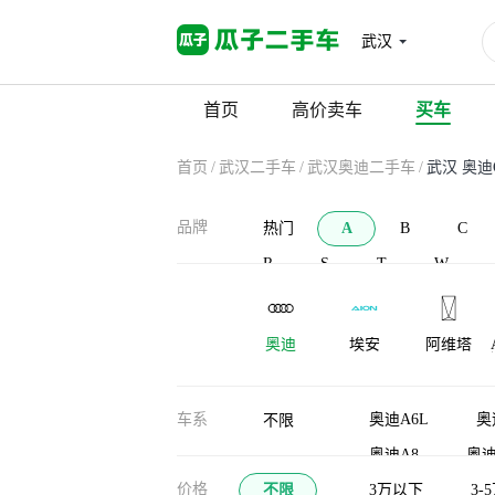
武汉
首页
高价卖车
买车
首页
/
武汉二手车
/
武汉奥迪二手车
/
武汉 奥迪Q6
品牌
热门
A
B
C
R
S
T
W
奥迪
埃安
阿维塔
AC Schnitzer
安凯客车
爱驰
车系
奥迪A6L
奥
不限
奥迪A8
奥迪
价格
不限
奥迪Q2L e-tron
3万以下
3-