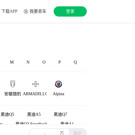
下载APP
我要卖车
登录
M
N
O
P
Q
安徽猎豹
ARMADILLO
Alpina
奥迪Q5
奥迪A5
奥迪Q7
n
奥迪Q3 Sportback
奥迪A1
万
确定
源
奥迪Q8
奥迪Q5L Sportback
-