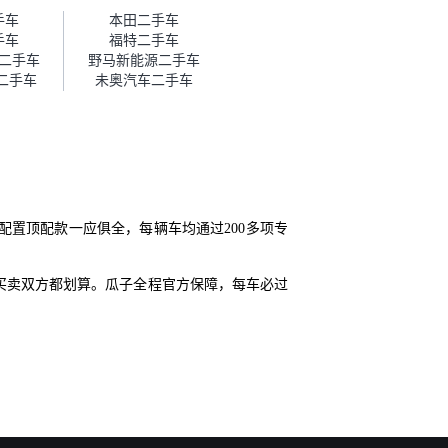
帮我谈价。自营车我讲过价，最
手车
本田二手车
后是通过花一块钱买优惠券的方
手车
福特二手车
式，便宜了800块钱成交。”
二手车
野马新能源二手车
飒二手车
未奥汽车二手车
、高配置顶配款一应俱全，每辆车均通过200多项专
买卖双方都划算。瓜子全程官方保障，每车必过