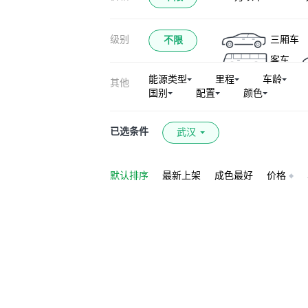
奥迪A5L
奥
级别
三厢车
不限
奥迪S5
奥迪e
客车
奥迪S6
奥迪R
能源类型
里程
车龄
其他
奥迪Q7新能源
国别
配置
颜色
奥迪RS 6
奥
奥迪A3新能源(进口
已选条件
武汉
默认排序
最新上架
成色最好
价格