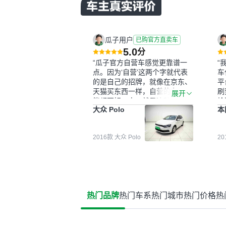
瓜子用户
已购官方直卖车
5.0
分
“瓜子官方自营车感觉更靠谱一
“
点。因为‘自营’这两个字就代表
车
的是自己的招牌，就像在京东、
平
天猫买东西一样，自营的东西可
刷
展开
能都要好一点。就是这种刻板印
检
大众 Polo
本
象吧。一开始买二手车的时候，
外
我确实有担心过事故车、泡水车
买
这些问题。瓜子的检测报告其实
户
2016款 大众 Polo
2
并不能完全打消顾虑，因为我也
格
听说过一些报告造假或者没检测
子
出来的情况。我拿到你们的信息
常
之后，自己又在线上去做了一些
多
报告查询（用了其他平台），同
买
时也找了朋友帮忙线下看车。结
钱
热门品牌
热门车系
热门城市
热门价格
热
果跟你们的报告是符合的，所以
价
这次车况没问题。购车流程挺快
测
的，我第一天看车，第二天你们
就约我到店，我第三天去提的