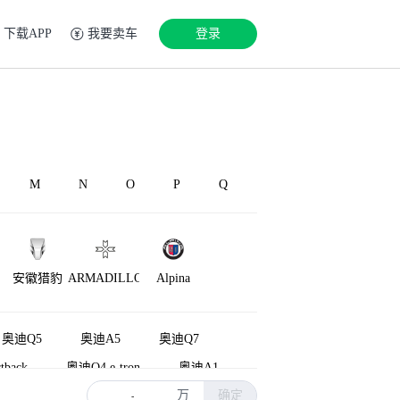
下载APP
我要卖车
登录
M
N
O
P
Q
安徽猎豹
ARMADILLO
Alpina
奥迪Q5
奥迪A5
奥迪Q7
tback
奥迪Q4 e-tron
奥迪A1
万
确定
奥迪A6L新能源
奥迪A5L
-