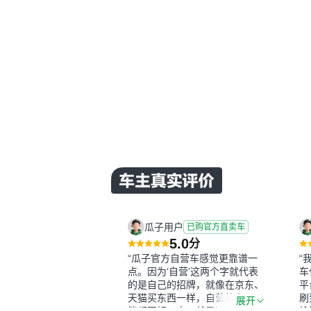
瓜子用户
已购官方直卖车
5.0
分
“瓜子官方自营车感觉更靠谱一
“
点。因为‘自营’这两个字就代表
车
的是自己的招牌，就像在京东、
平
天猫买东西一样，自营的东西可
刷
展开