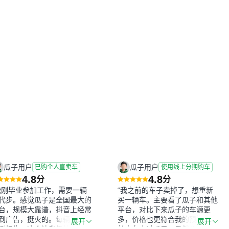
瓜子用户
瓜子用户
已购个人直卖车
使用线上分期购车
4.8
4.8
分
分
我刚毕业参加工作，需要一辆
“我之前的车子卖掉了，想重新
代步。感觉瓜子是全国最大的
买一辆车。主要看了瓜子和其他
台，规模大靠谱，抖音上经常
平台，对比下来瓜子的车源更
到广告，挺火的。每辆车都有
多，价格也更符合我的预期。之
展开
展开