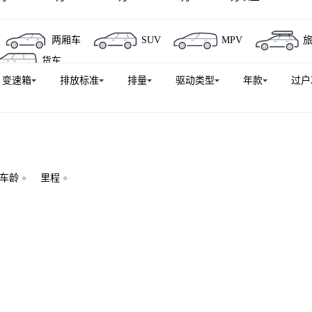
奥迪S4
奥迪Q6L e-tron
奥迪Q5 e-tron
奥迪Q6
两厢车
SUV
MPV
奥迪S5
奥迪e-tron(进口)
奥迪Q7（平行进口）
奥迪R
货车
S 4
奥迪RS 3
奥迪A5L Sportback
奥迪Q6L Sportback e
变速箱
排放标准
排量
驱动类型
年款
过户
Q7新能源
奥迪A8新能源
奥迪SQ5
奥迪A6L e-tron
奥迪RS 6
奥迪TT RS
奥迪Q5（平行进口）
奥迪SQ5 Spo
)
奥迪RS e-tron GT
车龄
里程