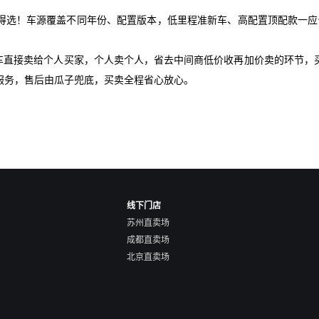
值得选！车源覆盖不同年份、配置版本，低里程准新车、高配置顶配款一应
爱车直接卖给个人买家，个人卖个人，省去中间商低价收再加价卖的环节，
服务，售后由瓜子兜底，买卖全程省心放心。
线下门店
苏州直卖场
成都直卖场
北京直卖场