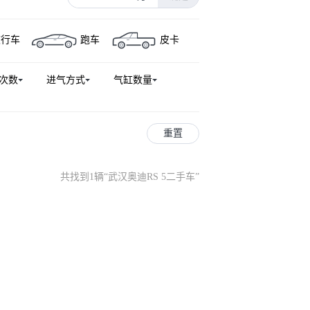
奥迪S3
奥迪e-tron
旅行车
跑车
皮卡
S 5
奥迪Q3(进口)
奥迪RS 7
-tron
奥迪TTS
奥迪R8
次数
进气方式
气缸数量
奥迪e-tron GT
奥迪SQ7
rtback
奥迪S8
奥迪A4
重置
共找到1辆
“
武汉奥迪RS 5二手车
”