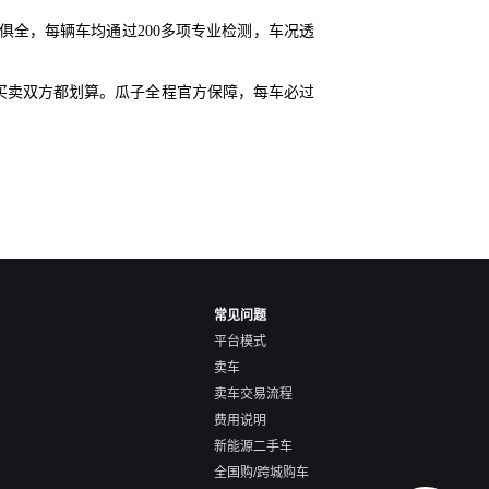
俱全，每辆车均通过200多项专业检测，车况透
买卖双方都划算。瓜子全程官方保障，每车必过
常见问题
平台模式
卖车
卖车交易流程
费用说明
新能源二手车
全国购/跨城购车