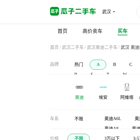
武汉
首页
高价卖车
买车
首页
/
武汉二手车
/
武汉奥迪二手车
/
武汉 奥迪
品牌
热门
A
B
C
R
S
T
W
奥迪
埃安
阿维塔
AC Schnitzer
安凯客车
爱驰
车系
奥迪A6L
奥
不限
奥迪A8
奥迪
价格
不限
奥迪A3(进口)
3万以下
3-