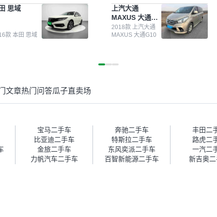
测报告，这个让我很放心。去
前卖车来过瓜子，虽然价格没谈
田 思域
上汽大通
面买车全凭卖家一张嘴，不敢
成，但APP一直留着。瓜子毕竟
MAXUS 大通
。我买了本田思域，白色，过
是大平台，整体印象还好。我最
G10
次数少，公里数符合，虽然价
终买了一台上汽大通，18年的
2018款 上汽大通
016款 本田 思域
MAXUS 大通G10
比我心理预期略高一点，但瓜
车，公里数9万多，符合我的要
这么大的平台，车价贵点也正
求，颜色也是我喜欢的浅色。瓜
，毕竟有保障。其他平台上很
子能做线上分期，这一点很便
车没有第三方检测报告，不敢
捷，其他平台的分期需要到当地
。瓜子有检测有售后，多花点
办理，线上办不了，这是瓜子最
买个放心。从个人手里买车，
核心的额外价值。虽然我砍过一
门文章
热门问答
瓜子直卖场
格比车商那便宜，车况也有检
次价没成功，但不会影响对瓜子
报告，很透明。”
的信任。能接受瓜子比线下贵
1000-2000元，因为瓜子有质
保，车子出小毛病维修更有保
障。”
宝马二手车
奔驰二手车
丰田二
比亚迪二手车
特斯拉二手车
路虎二
车
金旅二手车
东风奕派二手车
一汽二
力帆汽车二手车
百智新能源二手车
新吉奥二