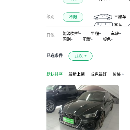
奥迪Q5L Sportback
级别
三厢车
不限
奥迪Q5(进口)
客车
奥迪S6
奥迪R
能源类型
里程
车龄
其他
奥迪S7
奥迪
国别
配置
颜色
奥迪RS Q8
奥迪A3新能源(进口
已选条件
武汉
默认排序
最新上架
成色最好
价格