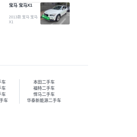
台自己收上来再卖的车，应该更
宝马 宝马X1
可靠。我买的是宝马X1，主要看
中它的价格和公里数比较合适。
另外，瓜子承诺无火烧、无事
2013款 宝马 宝马
X1
故、无泡水、无调表，在平台自
营上面买应该更有保障。二手车
肯定需要一个售后保障，这样更
安全、更放心，不像新车车况那
么好，剐蹭风险还是挺大的。售
后保障在我买车决策中的比重能
占到百分之七八十。个人车源的
话，需要我自己联系卖家，我试
着联系过但没人回我；而自营车
我点了议价，就有销售加我微信
帮我谈价。自营车我讲过价，最
手车
本田二手车
后是通过花一块钱买优惠券的方
手车
福特二手车
式，便宜了800块钱成交。”
手车
悍马二手车
手车
华泰新能源二手车