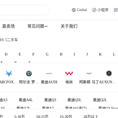
Global
小程序
直卖场
常见问题
关于我们
RS 5二手车
D
E
F
G
H
I
J
K
L
X
Y
Z
ARCFOX极
阿尔法·罗密
奥迪AUDI
埃尚
阿斯顿·马丁
AUXUN傲
狐
欧
旋
AM晓奥
迪A3
奥迪A4L
奥迪Q3
奥迪Q5L
奥迪Q2L
A6
奥迪A7L
奥迪A7
奥迪A6(进口)
奥迪Q3 Spor
5万
奥迪Q2L e-tron
5-10万
10-15万
奥迪TT
15-20万
奥迪A4(进口)
20万以上
奥迪Q8