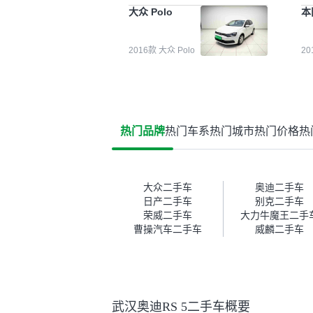
能都要好一点。就是这种刻板印
检
大众 Polo
本
象吧。一开始买二手车的时候，
外
我确实有担心过事故车、泡水车
买
这些问题。瓜子的检测报告其实
户
2016款 大众 Polo
2
并不能完全打消顾虑，因为我也
格
听说过一些报告造假或者没检测
子
出来的情况。我拿到你们的信息
常
之后，自己又在线上去做了一些
多
报告查询（用了其他平台），同
买
时也找了朋友帮忙线下看车。结
钱
热门品牌
热门车系
热门城市
热门价格
热
果跟你们的报告是符合的，所以
价
这次车况没问题。购车流程挺快
测
的，我第一天看车，第二天你们
就约我到店，我第三天去提的
车。去之前我提前跟交接人员说
大众二手车
奥迪二手车
好，到了之后要当着我的面再做
日产二手车
别克二手车
一次复检，你们也安排了师傅，
荣威二手车
大力牛魔王二手
服务可以，速度很快。体验下来
曹操汽车二手车
威麟二手车
自营车的感觉是要比个人车好一
点。个人车主观性比较强，价格
超出卖家的心理预期后，他可能
直接就下架不卖了。而自营车你
们有最大的让步权利，还会再跟
武汉奥迪RS 5二手车概要
我协商，主动权在平台手里。”