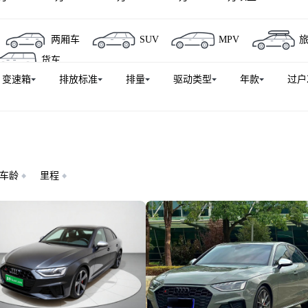
迪S4
奥迪Q6L e-tron
奥迪Q6
奥迪S3
奥迪e-tron
两厢车
SUV
MPV
-tron(进口)
奥迪Q7（平行进口）
奥迪RS 5
奥迪Q3(进
货车
S 3
奥迪A5L Sportback
奥迪TTS
奥迪R8
奥迪Q6L
变速箱
排放标准
排量
驱动类型
年款
过户
奥迪A8新能源
奥迪SQ5
奥迪A6L e-tron
奥迪e-tron 
迪TT RS
奥迪Q5（平行进口）
奥迪SQ5 Sportback
奥迪
)
奥迪RS e-tron GT
车龄
里程