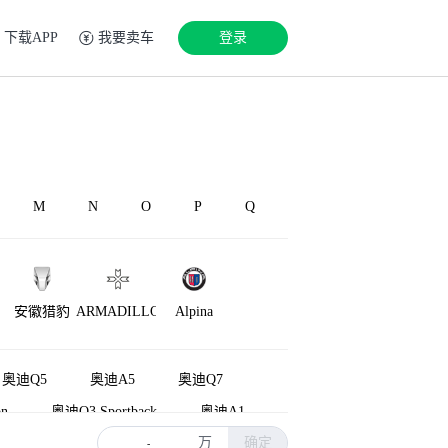
下载APP
我要卖车
登录
M
N
O
P
Q
安徽猎豹
ARMADILLO
Alpina
奥迪Q5
奥迪A5
奥迪Q7
n
奥迪Q3 Sportback
奥迪A1
万
确定
源
奥迪Q8
奥迪Q5L Sportback
-