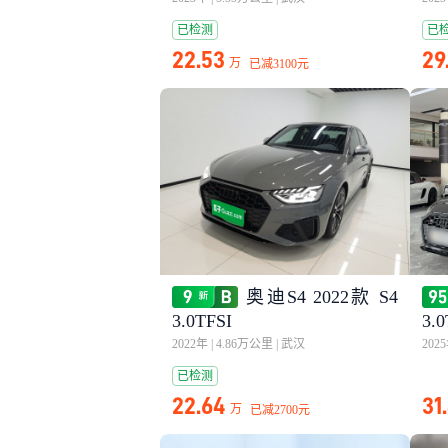
已检测
已
22.53
29
万
已减
3100元
奥迪S4 2022款 S4
3.0TFSI
3.0
2022年
|
4.86万公里
|
武汉
202
已检测
22.64
31
万
已减
2700元