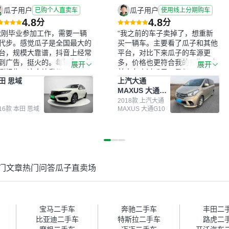
瓜子用户
瓜子用户
已购个人直卖车
使用线上分期购车
4.8
4.8
分
分
我刚毕业参加工作，需要一辆
“我之前的车子卖掉了，想重新
代步。感觉瓜子是全国最大的
买一辆车。主要看了瓜子和其他
台，规模大靠谱，抖音上经常
平台，对比下来瓜子的车源更
到广告，挺火的。每辆车都有
多，价格也更符合我的预期。之
展开
展开
测报告，这个让我很放心。去
前卖车来过瓜子，虽然价格没谈
田 思域
上汽大通
面买车全凭卖家一张嘴，不敢
成，但APP一直留着。瓜子毕竟
MAXUS 大通
。我买了本田思域，白色，过
是大平台，整体印象还好。我最
G10
次数少，公里数符合，虽然价
终买了一台上汽大通，18年的
2018款 上汽大通
016款 本田 思域
MAXUS 大通G10
比我心理预期略高一点，但瓜
车，公里数9万多，符合我的要
这么大的平台，车价贵点也正
求，颜色也是我喜欢的浅色。瓜
，毕竟有保障。其他平台上很
子能做线上分期，这一点很便
车没有第三方检测报告，不敢
捷，其他平台的分期需要到当地
。瓜子有检测有售后，多花点
办理，线上办不了，这是瓜子最
买个放心。从个人手里买车，
核心的额外价值。虽然我砍过一
门文章
热门问答
瓜子直卖场
格比车商那便宜，车况也有检
次价没成功，但不会影响对瓜子
报告，很透明。”
的信任。能接受瓜子比线下贵
1000-2000元，因为瓜子有质
保，车子出小毛病维修更有保
障。”
宝马二手车
奔驰二手车
丰田二
比亚迪二手车
特斯拉二手车
路虎二