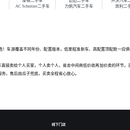
摩根二手车
迈迈二手车
开沃汽车
AC Schnitzer二手车
力帆汽车二手车
宾利二
选！车源覆盖不同年份、配置版本，低里程准新车、高配置顶配款一应俱
爱车直接卖给个人买家，个人卖个人，省去中间商低价收再加价卖的环节，
服务，售后由瓜子兜底，买卖全程省心放心。
线下门店