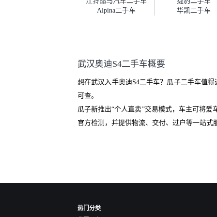
江铃晶马汽车二手车
捷豹二手车
服务可以，速度很快。体验下来
Alpina二手车
华凯二手车
自营车的感觉是要比个人车好一
点。个人车主观性比较强，价格
超出卖家的心理预期后，他可能
直接就下架不卖了。而自营车你
们有最大的让步权利，还会再跟
武汉奥迪S4二手车概要
我协商，主动权在平台手里。”
想在武汉入手奥迪S4二手车？瓜子二手车值得
可查。
瓜子新推出“个人直卖”交易模式，车主可将
官方检测，并提供物流、交付、过户等一站式
热门分类