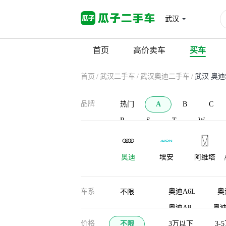
武汉
首页
高价卖车
买车
首页
/
武汉二手车
/
武汉奥迪二手车
/
武汉 奥迪
品牌
热门
A
B
C
R
S
T
W
奥迪
埃安
阿维塔
AC Schnitzer
安凯客车
爱驰
车系
奥迪A6L
奥
不限
奥迪A8
奥迪
价格
不限
奥迪Q2L e-tron
3万以下
3-