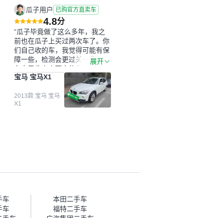
瓜子用户
已购官方直卖车
4.8
分
“瓜子毕竟做了这么多年，我之
前也在瓜子上买过两次车了。你
们自己收的车，我觉得可能有保
障一些，检测会更过关一些。平
展开
台自己收上来再卖的车，应该更
宝马 宝马X1
可靠。我买的是宝马X1，主要看
中它的价格和公里数比较合适。
另外，瓜子承诺无火烧、无事
2013款 宝马 宝马
X1
故、无泡水、无调表，在平台自
营上面买应该更有保障。二手车
肯定需要一个售后保障，这样更
安全、更放心，不像新车车况那
么好，剐蹭风险还是挺大的。售
后保障在我买车决策中的比重能
占到百分之七八十。个人车源的
话，需要我自己联系卖家，我试
着联系过但没人回我；而自营车
我点了议价，就有销售加我微信
帮我谈价。自营车我讲过价，最
手车
本田二手车
后是通过花一块钱买优惠券的方
手车
福特二手车
式，便宜了800块钱成交。”