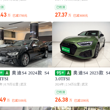
检测
已检测
.43
27.37
万
万
已减
5700元
已减
3600元
奥迪S4 2024款 S4
奥迪S4 2023款 S
TFSI
3.0TFSI
5年
|
0.79万公里
|
武汉
2024年
|
2.54万公里
|
武汉
已检测
.49
26.38
万
万
已减
3100元
已减
3200元