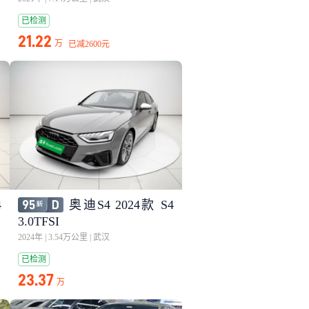
已检测
21.22
万
已减
2600元
4
奥迪S4 2024款 S4
3.0TFSI
2024年
|
3.54万公里
|
武汉
已检测
23.37
万