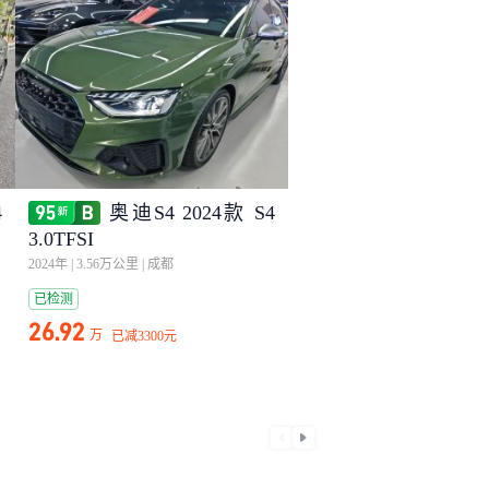
4
奥迪S4 2024款 S4
3.0TFSI
2024年
|
3.56万公里
|
成都
已检测
26.92
万
已减
3300元