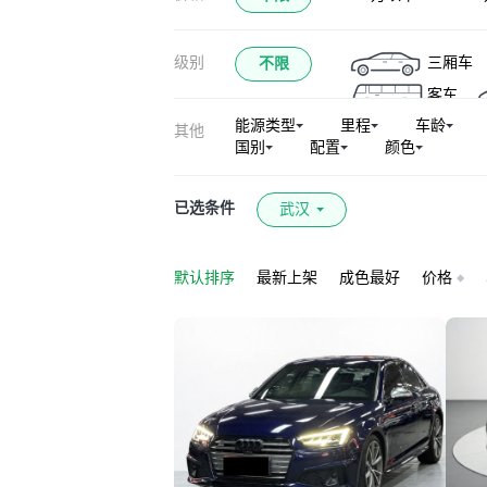
奥迪A5L
奥
级别
三厢车
不限
奥迪S5
奥迪e
客车
奥迪S6
奥迪R
能源类型
里程
车龄
其他
奥迪Q7新能源
国别
配置
颜色
奥迪RS 6
奥
奥迪A3新能源(进口
已选条件
武汉
默认排序
最新上架
成色最好
价格