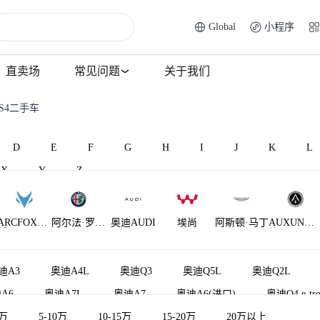
Global
小程序
直卖场
常见问题
关于我们
S4二手车
D
E
F
G
H
I
J
K
L
X
Y
Z
ARCFOX极
阿尔法·罗密
奥迪AUDI
埃尚
阿斯顿·马丁
AUXUN傲
狐
欧
旋
AM晓奥
迪A3
奥迪A4L
奥迪Q3
奥迪Q5L
奥迪Q2L
A6
奥迪A7L
奥迪A7
奥迪A6(进口)
奥迪Q4 e-tro
5万
奥迪TT
5-10万
奥迪A3(进口)
10-15万
15-20万
奥迪A4(进口)
20万以上
奥迪A6L新能