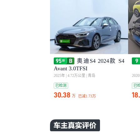
奥迪S4 2024款 S4
Avant 3.0TFSI
2025年
|
4.72万公里
|
青岛
202
已检测
已
30.38
18
万
已减
1.73万