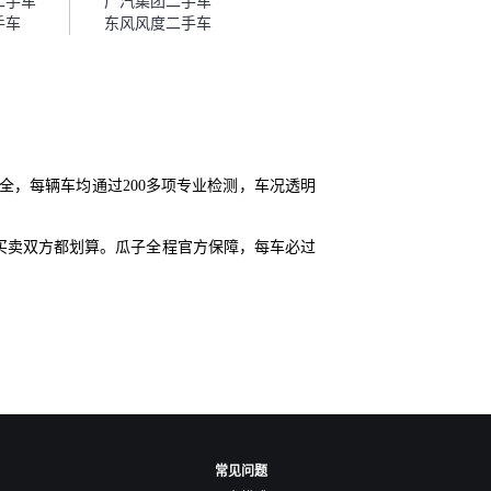
二手车
广汽集团二手车
手车
东风风度二手车
全，每辆车均通过200多项专业检测，车况透明
买卖双方都划算。瓜子全程官方保障，每车必过
常见问题