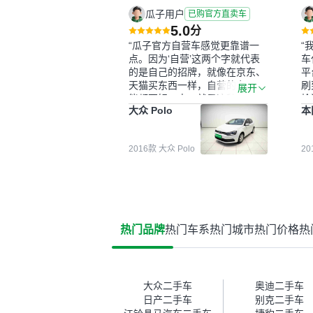
瓜子用户
已购官方直卖车
5.0
分
“瓜子官方自营车感觉更靠谱一
“
点。因为‘自营’这两个字就代表
车
的是自己的招牌，就像在京东、
平
天猫买东西一样，自营的东西可
刷
展开
能都要好一点。就是这种刻板印
检
大众 Polo
本
象吧。一开始买二手车的时候，
外
我确实有担心过事故车、泡水车
买
这些问题。瓜子的检测报告其实
户
2016款 大众 Polo
2
并不能完全打消顾虑，因为我也
格
听说过一些报告造假或者没检测
子
出来的情况。我拿到你们的信息
常
之后，自己又在线上去做了一些
多
报告查询（用了其他平台），同
买
时也找了朋友帮忙线下看车。结
钱
热门品牌
热门车系
热门城市
热门价格
热
果跟你们的报告是符合的，所以
价
这次车况没问题。购车流程挺快
测
的，我第一天看车，第二天你们
就约我到店，我第三天去提的
车。去之前我提前跟交接人员说
大众二手车
奥迪二手车
好，到了之后要当着我的面再做
日产二手车
别克二手车
一次复检，你们也安排了师傅，