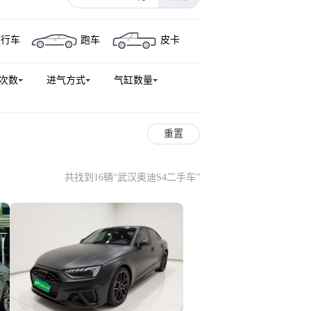
奥迪Q5 e-tron
奥迪Q5(进口)
旅行车
跑车
皮卡
口)
奥迪RS 7
奥迪RS 4
 Sportback e-tron
奥迪S7
次数
进气方式
气缸数量
GT
奥迪SQ7
奥迪RS Q8
S8
奥迪A4
重置
共找到16辆
“
武汉奥迪S4二手车
”