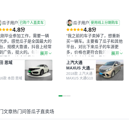
瓜子用户
瓜子用户
已购个人直卖车
使用线上分期购车
4.8
4.8
分
分
我刚毕业参加工作，需要一辆
“我之前的车子卖掉了，想重新
代步。感觉瓜子是全国最大的
买一辆车。主要看了瓜子和其他
台，规模大靠谱，抖音上经常
平台，对比下来瓜子的车源更
到广告，挺火的。每辆车都有
多，价格也更符合我的预期。之
展开
展开
测报告，这个让我很放心。去
前卖车来过瓜子，虽然价格没谈
田 思域
上汽大通
面买车全凭卖家一张嘴，不敢
成，但APP一直留着。瓜子毕竟
MAXUS 大通
。我买了本田思域，白色，过
是大平台，整体印象还好。我最
G10
次数少，公里数符合，虽然价
终买了一台上汽大通，18年的
2018款 上汽大通
016款 本田 思域
MAXUS 大通G10
比我心理预期略高一点，但瓜
车，公里数9万多，符合我的要
这么大的平台，车价贵点也正
求，颜色也是我喜欢的浅色。瓜
，毕竟有保障。其他平台上很
子能做线上分期，这一点很便
车没有第三方检测报告，不敢
捷，其他平台的分期需要到当地
。瓜子有检测有售后，多花点
办理，线上办不了，这是瓜子最
买个放心。从个人手里买车，
核心的额外价值。虽然我砍过一
门文章
热门问答
瓜子直卖场
格比车商那便宜，车况也有检
次价没成功，但不会影响对瓜子
报告，很透明。”
的信任。能接受瓜子比线下贵
1000-2000元，因为瓜子有质
保，车子出小毛病维修更有保