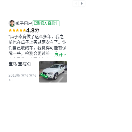
瓜子用户
已购官方直卖车
4.8
分
“瓜子毕竟做了这么多年，我之
前也在瓜子上买过两次车了。你
们自己收的车，我觉得可能有保
障一些，检测会更过关一些。平
展开
台自己收上来再卖的车，应该更
宝马 宝马X1
可靠。我买的是宝马X1，主要看
中它的价格和公里数比较合适。
另外，瓜子承诺无火烧、无事
2013款 宝马 宝马
X1
故、无泡水、无调表，在平台自
营上面买应该更有保障。二手车
肯定需要一个售后保障，这样更
安全、更放心，不像新车车况那
么好，剐蹭风险还是挺大的。售
后保障在我买车决策中的比重能
占到百分之七八十。个人车源的
话，需要我自己联系卖家，我试
着联系过但没人回我；而自营车
我点了议价，就有销售加我微信