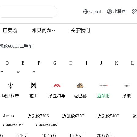
Global
小程序
直卖场
常见问题
关于我们
凯伦600LT二手车
D
E
F
G
H
I
J
K
L
X
Y
Z
玛莎拉蒂
猛士
摩登汽车
迈巴赫
迈凯伦
摩根
Artura
迈凯伦720S
迈凯伦625C
迈凯伦540C
迈
迈凯伦12C
迈凯伦650S
5万
5-10万
10-15万
15-20万
20万以上