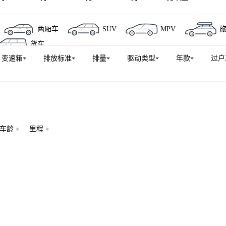
两厢车
SUV
MPV
货车
变速箱
排放标准
排量
驱动类型
年款
过户
车龄
里程