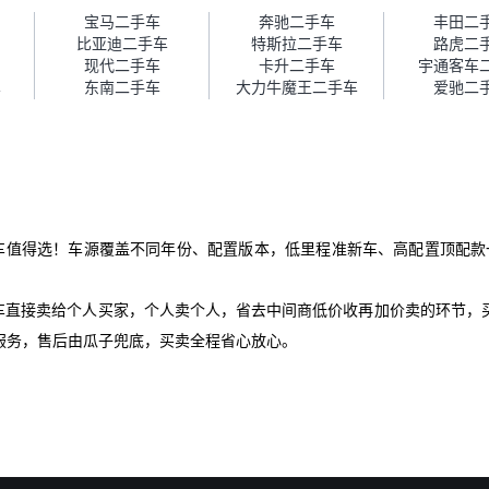
障。”
宝马二手车
奔驰二手车
丰田二
比亚迪二手车
特斯拉二手车
路虎二
现代二手车
卡升二手车
宇通客车
车
东南二手车
大力牛魔王二手车
爱驰二
手车值得选！车源覆盖不同年份、配置版本，低里程准新车、高配置顶配款
爱车直接卖给个人买家，个人卖个人，省去中间商低价收再加价卖的环节，
服务，售后由瓜子兜底，买卖全程省心放心。