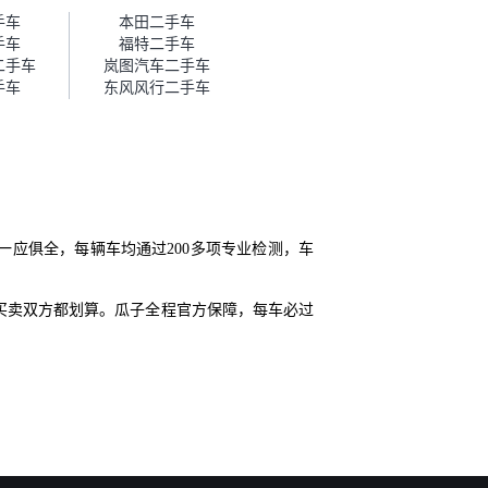
帮我谈价。自营车我讲过价，最
手车
本田二手车
后是通过花一块钱买优惠券的方
手车
福特二手车
式，便宜了800块钱成交。”
二手车
岚图汽车二手车
手车
东风风行二手车
一应俱全，每辆车均通过200多项专业检测，车
买卖双方都划算。瓜子全程官方保障，每车必过