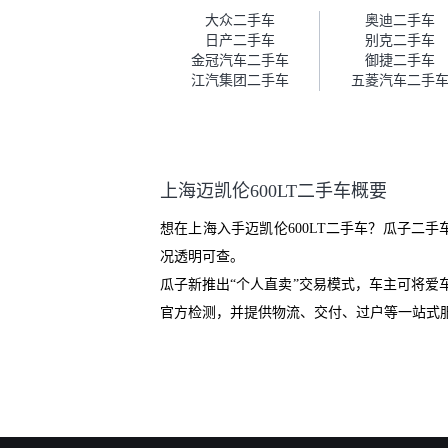
车。去之前我提前跟交接人员说
大众二手车
奥迪二手车
好，到了之后要当着我的面再做
日产二手车
别克二手车
一次复检，你们也安排了师傅，
金冠汽车二手车
御捷二手车
服务可以，速度很快。体验下来
江汽集团二手车
五菱汽车二手
自营车的感觉是要比个人车好一
点。个人车主观性比较强，价格
超出卖家的心理预期后，他可能
直接就下架不卖了。而自营车你
们有最大的让步权利，还会再跟
上海迈凯伦600LT二手车概要
我协商，主动权在平台手里。”
想在上海入手迈凯伦600LT二手车？瓜子二
况透明可查。
瓜子新推出“个人直卖”交易模式，车主可将
官方检测，并提供物流、交付、过户等一站式