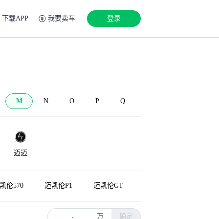
下载APP
我要卖车
登录
M
N
O
P
Q
迈迈
凯伦570
迈凯伦P1
迈凯伦GT
万
确定
-