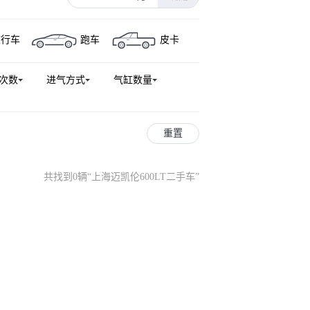
旅行车
跑车
皮卡
次数
进气方式
气缸数量
重置
共找到0辆
“
上海迈凯伦600LT二手车
”