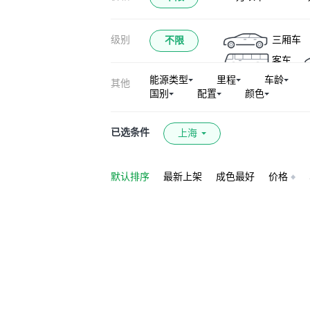
级别
三厢车
不限
客车
能源类型
里程
车龄
其他
国别
配置
颜色
已选条件
上海
默认排序
最新上架
成色最好
价格