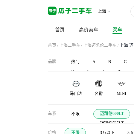
上海
首页
高价卖车
买车
首页
/
上海二手车
/
上海迈凯伦二手车
/
上海 迈
品牌
热门
A
B
C
R
S
T
W
马自达
名爵
MINI
车系
迈凯伦600LT
不限
迈凯伦765LT
价格
不限
3万以下
3-